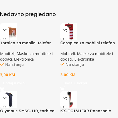
Nedavno pregledano
Torbica za mobilni telefon
Čarapica za mobilni telefon
SBOX MCF-02 S
SBOX MCF-S12 crveno-bijela
Mobiteli
,
Maske za mobitele i
Mobiteli
,
Maske za mobitele i
110x43x17mm
65x100mm
dodaci
,
Elektronika
dodaci
,
Elektronika
Na stanju
Na stanju
3,00
KM
3,00
KM
Dodaj u korpu
Dodaj u korpu
Olympus SMSC-110, torbica
KX-TG1611FXR Panasonic
za VG aparate, smart soft
telefon crno/crveni DECT