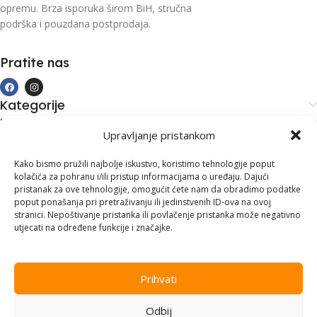
opremu. Brza isporuka širom BiH, stručna
podrška i pouzdana postprodaja.
Pratite nas
Kategorije
Kupovina i podrška
Upravljanje pristankom
Moj račun
Kontakt informacije
Kako bismo pružili najbolje iskustvo, koristimo tehnologije poput
kolačića za pohranu i/ili pristup informacijama o uređaju. Dajući
Branilaca Bosne, 75 300 Lukavac
pristanak za ove tehnologije, omogućit ćete nam da obradimo podatke
poput ponašanja pri pretraživanju ili jedinstvenih ID-ova na ovoj
+387 35 555 999
stranici. Nepoštivanje pristanka ili povlačenje pristanka može negativno
utjecati na određene funkcije i značajke.
info@pconer.ba
ID: 4210115760008
Prihvati
PDV : 210115760008
Odbij