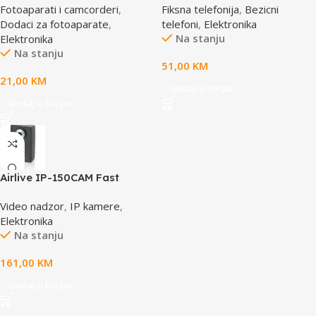
Fotoaparati i camcorderi
,
Fiksna telefonija
,
Bezicni
case, E0412112
CID
Dodaci za fotoaparate
,
telefoni
,
Elektronika
Na stanju
Elektronika
Na stanju
51,00
KM
21,00
KM
Dodaj u korpu
Dodaj u korpu
Airlive IP-150CAM Fast
Ethernet Dual Stream IP
Video nadzor
,
IP kamere
,
camera
Elektronika
Na stanju
161,00
KM
Dodaj u korpu