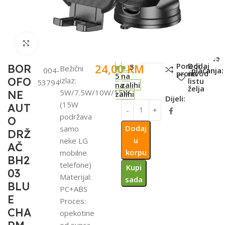
Click to enlarge
SKU:
Metode
Poredi
Dodaj
24,00
KM
BOR
5
Bežični
004-
plaćanja:
proizvod
na
5
na
OFO
izlaz:
listu
53794
na
zalihi
želja
5W/7.5W/10W/15W
NE
zalihi
Dijeli:
(15W
AUT
podržava
O
Dodaj
samo
DRŽ
u
neke LG
AČ
korpu
mobilne
BH2
telefone)
Kupi
03
Materijal:
sada
BLU
PC+ABS
E
Proces:
CHA
opekotine
od sunca