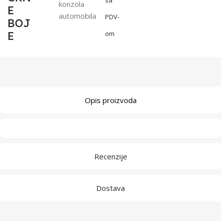
konzola
E
automobila
PDV-
BOJ
E
om
Opis proizvoda
Recenzije
Dostava