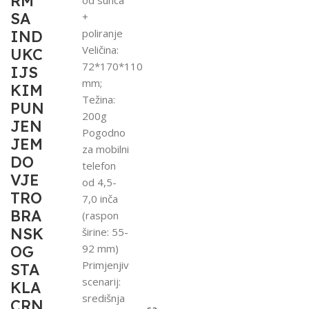
RM
SA
+
poliranje
IND
Veličina:
UKC
72*170*110
IJS
mm;
KIM
Težina:
PUN
200g
JEN
Pogodno
JEM
za mobilni
DO
telefon
VJE
od 4,5-
TRO
7,0 inča
BRA
(raspon
NSK
širine: 55-
92 mm)
OG
Primjenjiv
STA
scenarij:
KLA
središnja
CRN
sa