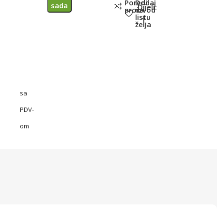
Poredi
Dodaj
sada
Dijeli:
proizvod
na
listu
želja
sa
PDV-
om