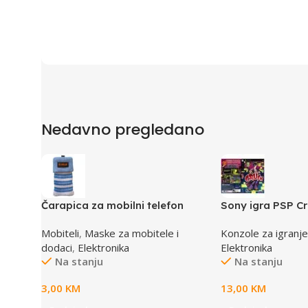
Nedavno pregledano
Čarapica za mobilni telefon
Sony igra PSP C
SBOX MCF-S13 plavo-bijela
Mobiteli
,
Maske za mobitele i
Konzole za igranje
65x100mm
dodaci
,
Elektronika
Elektronika
Na stanju
Na stanju
3,00
KM
13,00
KM