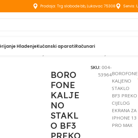
Prodaja: Trg slobode bb, Lukavac 75308
Servis:
Grijanje Hlađenje
Kućanski aparati
Računari
aci
BOROFONE KALJENO STAKLO BF3 PREKO CIJELOG EKRANA
SKU:
004-
BORO
BOROFONE
53964
KALJENO
FONE
STAKLO
KALJE
BF3 PREKO
NO
CIJELOG
EKRANA ZA
STAKL
IPHONE 13
O BF3
PRO MAX
PREKO