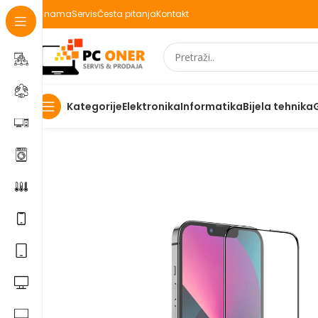
O nama
Servis
Česta pitanja
Kontakt
Elektronika
Informatika
Bijela tehnika
Kategorije
Početna
Elektronika
Mobiteli
Maske za mobitele i dod