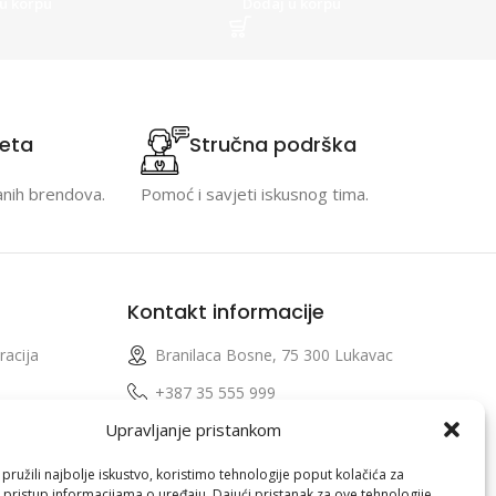
u korpu
Dodaj u korpu
teta
Stručna podrška
anih brendova.
Pomoć i savjeti iskusnog tima.
Kontakt informacije
racija
Branilaca Bosne, 75 300 Lukavac
e
+387 35 555 999
Upravljanje pristankom
info@pconer.ba
izvoda
ID: 4210115760008
ružili najbolje iskustvo, koristimo tehnologije poput kolačića za
i pristup informacijama o uređaju. Dajući pristanak za ove tehnologije,