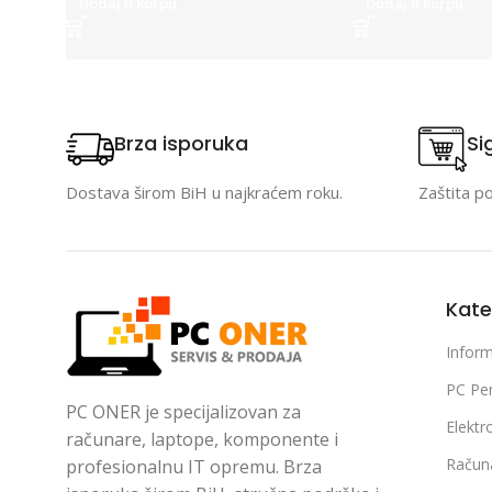
Dodaj u korpu
Dodaj u korpu
Brza isporuka
Si
Dostava širom BiH u najkraćem roku.
Zaštita p
Kate
Inform
PC Per
PC ONER je specijalizovan za
Elektr
računare, laptope, komponente i
Račun
profesionalnu IT opremu. Brza