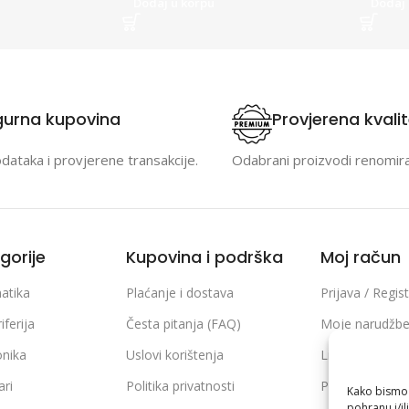
Dodaj u korpu
Dodaj 
gurna kupovina
Provjerena kvali
odataka i provjerene transakcije.
Odabrani proizvodi renomir
gorije
Kupovina i podrška
Moj račun
atika
Plaćanje i dostava
Prijava / Regist
iferija
Česta pitanja (FAQ)
Moje narudžb
onika
Uslovi korištenja
Lista želja
ari
Politika privatnosti
Poređenje pro
Kako bismo p
pohranu i/il