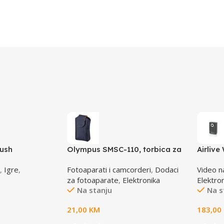
rush
Olympus SMSC-110, torbica za
Airliv
VG aparate, smart soft case,
Dual S
,
Igre
,
Fotoaparati i camcorderi
,
Dodaci
Video n
E0412112
za fotoaparate
,
Elektronika
Elektro
Na stanju
Na s
21,00
KM
183,00