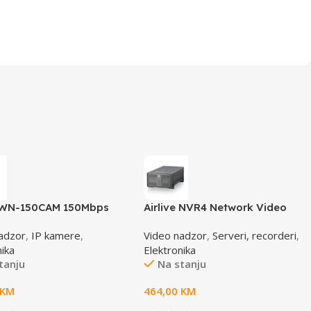
e WN-150CAM 150Mbps
Airlive NVR4 Network Video
tream IP camera
Recorder
adzor
,
IP kamere
,
Video nadzor
,
Serveri, recorderi
,
nika
Elektronika
tanju
Na stanju
KM
464,00
KM