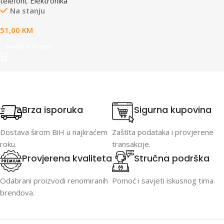
telefoni
,
Elektronika
Na stanju
51,00
KM
Dodaj u korpu
Brza isporuka
Sigurna kupovina
Dostava širom BiH u najkraćem
Zaštita podataka i provjerene
roku.
transakcije.
Provjerena kvaliteta
Stručna podrška
Odabrani proizvodi renomiranih
Pomoć i savjeti iskusnog tima.
brendova.