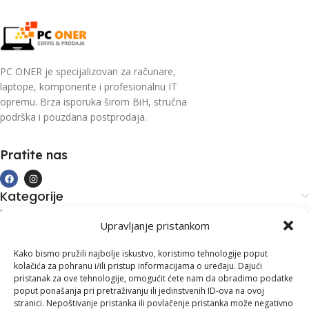
PC ONER je specijalizovan za računare,
laptope, komponente i profesionalnu IT
opremu. Brza isporuka širom BiH, stručna
podrška i pouzdana postprodaja.
Pratite nas
Kategorije
Kupovina i podrška
Upravljanje pristankom
Moj račun
Kontakt informacije
Kako bismo pružili najbolje iskustvo, koristimo tehnologije poput
kolačića za pohranu i/ili pristup informacijama o uređaju. Dajući
Branilaca Bosne, 75 300 Lukavac
pristanak za ove tehnologije, omogućit ćete nam da obradimo podatke
poput ponašanja pri pretraživanju ili jedinstvenih ID-ova na ovoj
+387 35 555 999
stranici. Nepoštivanje pristanka ili povlačenje pristanka može negativno