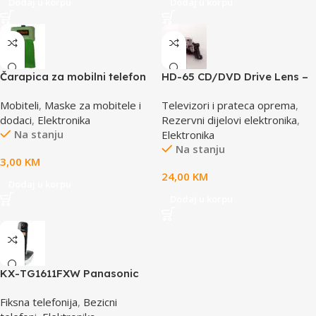
Dodaj u korpu
Dodaj u korpu
Čarapica za mobilni telefon
HD-65 CD/DVD Drive Lens –
SBOX MCF-S5 zelena
laser AE-HD65
Mobiteli
,
Maske za mobitele i
Televizori i prateca oprema
,
65x100mm
dodaci
,
Elektronika
Rezervni dijelovi elektronika
,
Na stanju
Elektronika
Na stanju
3,00
KM
24,00
KM
Dodaj u korpu
Dodaj u korpu
KX-TG1611FXW Panasonic
telefon crno / bijeli DECT CID
Fiksna telefonija
,
Bezicni