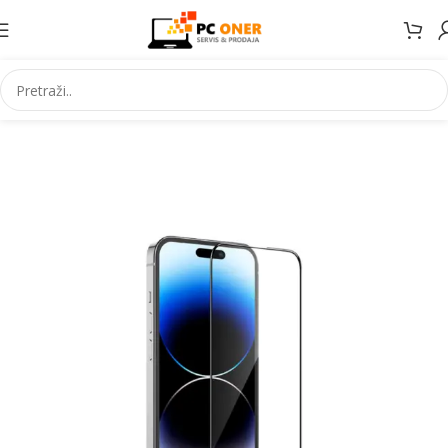
Početna
Elektronika
Mobiteli
Maske za mobitele i dodaci