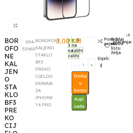
Click to enlarge
SKU:
Metode
Poredi
Dodaj
3,00
KM
BOR
3
BOROFONE
004-
plaćanja:
proizvod
na
3
na
OFO
KALJENO
listu
53960
na
zalihi
želja
STAKLO
NE
zalihi
Dijeli:
BF3
KAL
PREKO
JEN
Dodaj
CIJELOG
O
u
EKRANA
STA
korpu
ZA
KLO
IPHONE
Kupi
BF3
14 PRO
sada
PRE
KO
CIJ