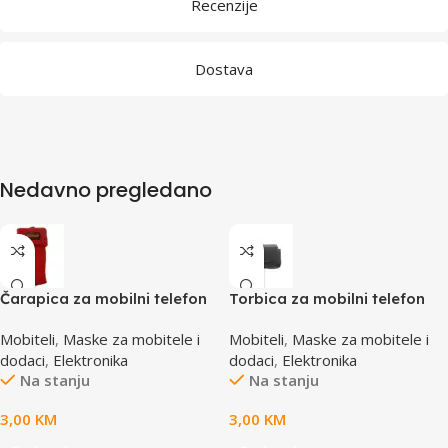
Recenzije
Dostava
Nedavno pregledano
Čarapica za mobilni telefon
Torbica za mobilni telefon
SBOX MCF-S8 crvena
SBOX MCF-34BL S
Mobiteli
,
Maske za mobitele i
Mobiteli
,
Maske za mobitele i
65x100mm
dodaci
,
Elektronika
dodaci
,
Elektronika
Na stanju
Na stanju
3,00
KM
3,00
KM