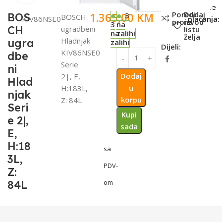
SKU:
002-
Metode
Poredi
Dodaj
1.365,00
KM
BOS
3
BOSCH
KIV86NSE0
plaćanja:
proizvod
na
3
na
CH
ugradbeni
listu
na
zalihi
želja
Hladnjak
ugra
zalihi
Dijeli:
KIV86NSE0
dbe
Serie
ni
Dodaj
2|, E,
Hlad
u
H:183L,
njak
korpu
Z: 84L
Seri
Kupi
e 2|,
sada
E,
H:18
sa
3L,
PDV-
Z:
84L
om