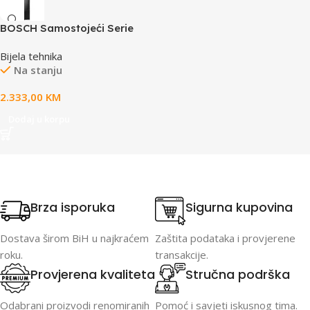
BOSCH Samostojeći Serie
6|Staklena vrata CRNA,
Bijela tehnika
NoFrost203X60; Perfect Fit,
Na stanju
2.333,00
KM
Dodaj u korpu
Brza isporuka
Sigurna kupovina
Dostava širom BiH u najkraćem
Zaštita podataka i provjerene
roku.
transakcije.
Provjerena kvaliteta
Stručna podrška
Odabrani proizvodi renomiranih
Pomoć i savjeti iskusnog tima.