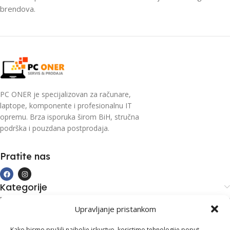
brendova.
PC ONER je specijalizovan za računare,
laptope, komponente i profesionalnu IT
opremu. Brza isporuka širom BiH, stručna
podrška i pouzdana postprodaja.
Pratite nas
Kategorije
Kupovina i podrška
Upravljanje pristankom
Moj račun
Kontakt informacije
Kako bismo pružili najbolje iskustvo, koristimo tehnologije poput