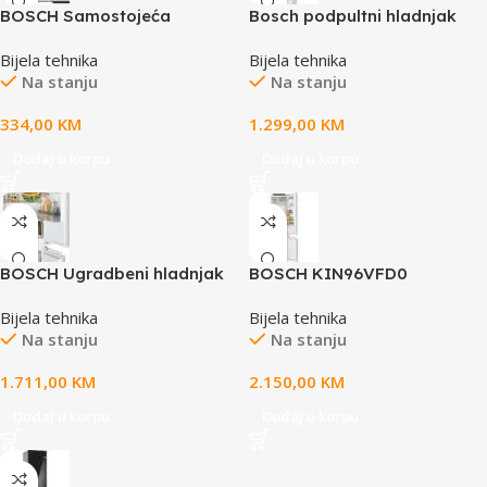
BOSCH Samostojeća
Bosch podpultni hladnjak
Mikrovalna Serie 2|, INOX,
Serie 4|, pretinac za
Bijela tehnika
Bijela tehnika
800W, 20L, 5 postavki 90 W,
zamrzavH:93 L, Z: 17 L,
Na stanju
Na stanju
180W, 360 W, 60 800W
82X60cm
334,00
KM
1.299,00
KM
Dodaj u korpu
Dodaj u korpu
BOSCH Ugradbeni hladnjak
BOSCH KIN96VFD0
Serie 4| LowFrost, A++(E), DE,
Ugradbeni hladnjak Serie 4|,
Bijela tehnika
Bijela tehnika
H:200L, Z:70L, 177CM, 35dB
193.5cm HH:215L, Z:
Na stanju
Na stanju
75L,NoFrost
1.711,00
KM
2.150,00
KM
Dodaj u korpu
Dodaj u korpu