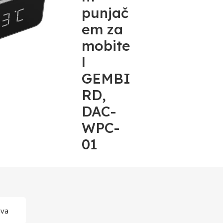
punjač
em za
mobite
l
GEMBI
RD,
DAC-
WPC-
01
ava