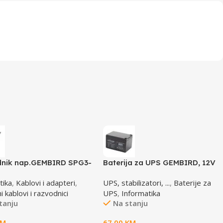
nik nap.GEMBIRD SPG3-
Baterija za UPS GEMBIRD, 12V
5 uticnica, prekidac,
12 AH BAT-12V12AH
tika
,
Kablovi i adapteri
,
UPS, stabilizatori, ...
,
Baterije za
osigurač, prenaponska
 kablovi i razvodnici
UPS
,
Informatika
tanju
Na stanju
KM
67,00
KM