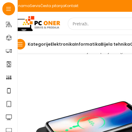
O nama
Servis
Česta pitanja
Kontakt
Elektronika
Informatika
Bijela tehnika
Kategorije
Početna
Informatika
USB uredaji
USB punjaci
Digital