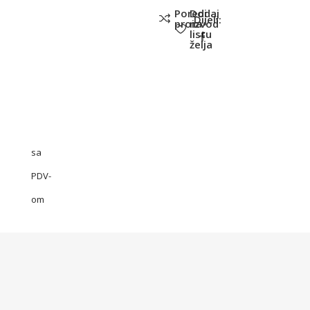
Poredi
Dodaj
Dijeli:
proizvod
na
listu
želja
sa
PDV-
om