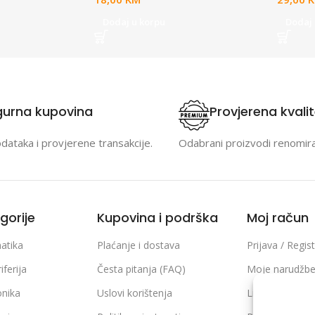
Dodaj u korpu
Dodaj 
gurna kupovina
Provjerena kvali
odataka i provjerene transakcije.
Odabrani proizvodi renomir
gorije
Kupovina i podrška
Moj račun
atika
Plaćanje i dostava
Prijava / Regist
iferija
Česta pitanja (FAQ)
Moje narudžb
onika
Uslovi korištenja
Lista želja