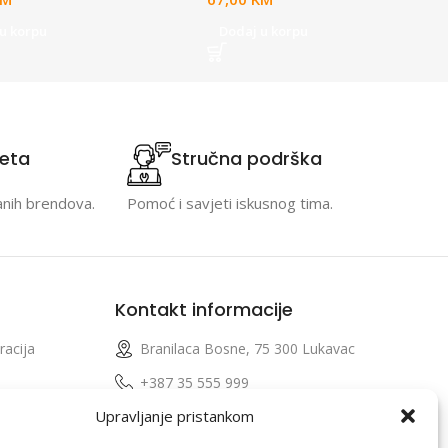
u korpu
Dodaj u korpu
teta
Stručna podrška
anih brendova.
Pomoć i savjeti iskusnog tima.
Kontakt informacije
racija
Branilaca Bosne, 75 300 Lukavac
e
+387 35 555 999
Upravljanje pristankom
info@pconer.ba