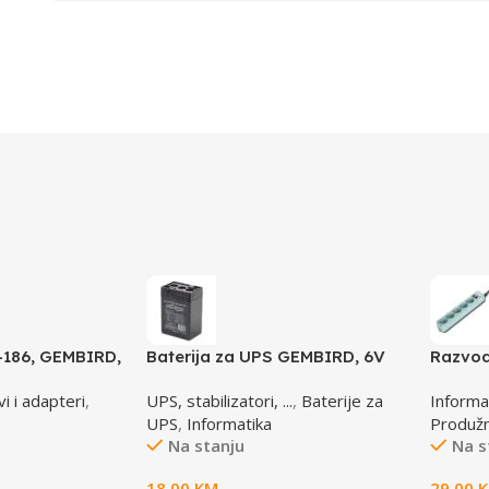
-186, GEMBIRD,
Baterija za UPS GEMBIRD, 6V
Razvod
4,5 AH BAT-6V4.5AH
B-15C, 
i i adapteri
,
UPS, stabilizatori, ...
,
Baterije za
Informa
4,5m, 
UPS
,
Informatika
Produžni
zaštita
Na stanju
Na s
18,00
KM
29,00