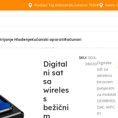
Prodaja: Trg slobode bb, Lukavac 75308
Servis:
Grijanje Hlađenje
Kućanski aparati
Računari
ni sat sa wireless bežičnim punjačem za mobitel GEMBIRD, DAC-
SKU:
004-
Digital
Digitelni
38630
sat sa
ni sat
wireless
sa
bezicnim
wireles
punjacem
za mobitel
s
GEMBIRD,
bežični
DAC-WPC-
01
m