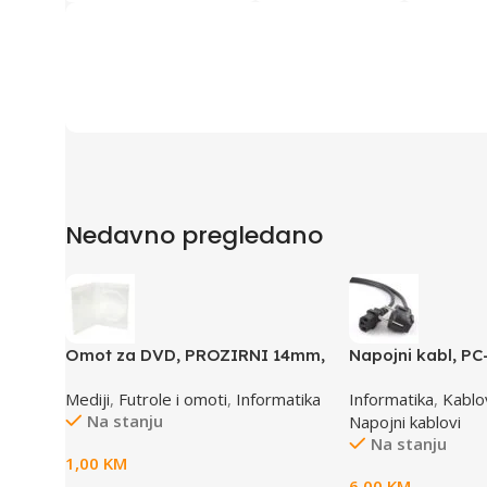
Nedavno pregledano
Omot za DVD, PROZIRNI 14mm,
Napojni kabl, PC
DVD-1P
1,8m
Mediji
,
Futrole i omoti
,
Informatika
Informatika
,
Kablov
Na stanju
Napojni kablovi
Na stanju
1,00
KM
6,00
KM