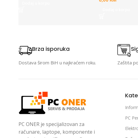
Dodaj u korpu
Dodaj u korpu
Brza isporuka
Si
Dostava širom BiH u najkraćem roku.
Zaštita p
Kate
Inform
PC Per
PC ONER je specijalizovan za
Elektr
računare, laptope, komponente i