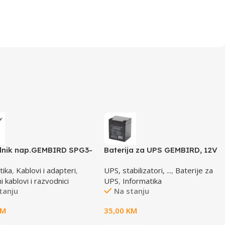
nik nap.GEMBIRD SPG3-
Baterija za UPS GEMBIRD, 12V
 utičnica, prekidač, 1,8M,
4,5 AH BAT-12V4.5AH
tika
,
Kablovi i adapteri
,
UPS, stabilizatori, ...
,
Baterije za
ač, prenaponska zaštita
 kablovi i razvodnici
UPS
,
Informatika
tanju
Na stanju
KM
35,00
KM