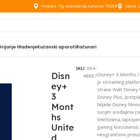
Prodaja: Trg slobode bb, Lukavac 75308
Servis:
Grijanje Hlađenje
Kućanski aparati
Računari
 3 Months United States
SKU:
004-
Disn
Disney+ 3 Months /D
48867
je streaming platfo
ey+
strane Walt Disney
3
Disney Plus, pretpla
Mont
hiljade Disney filmov
svojim uređajima (s
hs
telefonima, laptopim
Unite
gaming konzolama). 
neograničeno preuzi
d