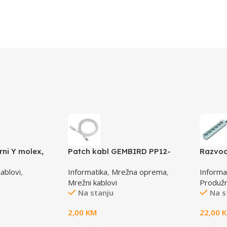
rni Y molex,
Patch kabl GEMBIRD PP12-
Razvod
-1 molex 4pin
0.5M, 0,5m, cat.5e, grey
B-6C, 5
ablovi
,
Informatika
,
Mrežna oprema
,
Informa
male
osigur
Mrežni kablovi
Produžni
Na stanju
Na s
2,00
KM
22,00