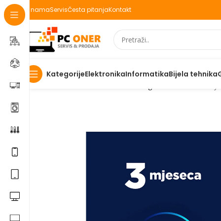
O nama
Servis
Česta pitanja
Kontakt
Elektronika
Informatika
Bijela tehnika
Kategorije
Početna
Informatika
Racunari
Digitalni kodovi
Disney+