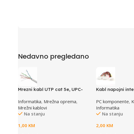
Nedavno pregledano
Mrezni kabl UTP cat 5e, UPC-
Kabl napojni inte
5004E po metru GEMBIRD
GEMBIRD CC-PSU
Informatika
,
Mrežna oprema
,
PC komponente
,
K
1x female to 2x 
Mrežni kablovi
Informatika
Na stanju
Na stanju
1,00
KM
2,00
KM