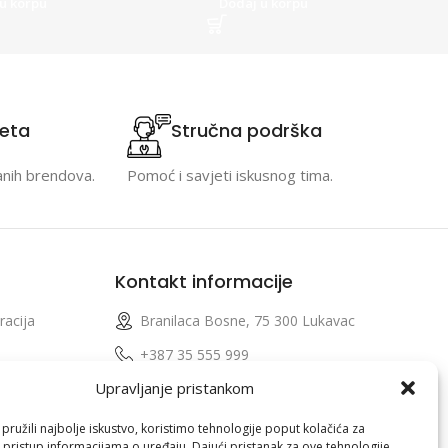
u korpu
Dodaj u korpu
teta
Stručna podrška
anih brendova.
Pomoć i savjeti iskusnog tima.
Kontakt informacije
racija
Branilaca Bosne, 75 300 Lukavac
e
+387 35 555 999
Upravljanje pristankom
info@pconer.ba
izvoda
ID: 4210115760008
ružili najbolje iskustvo, koristimo tehnologije poput kolačića za
i pristup informacijama o uređaju. Dajući pristanak za ove tehnologije,