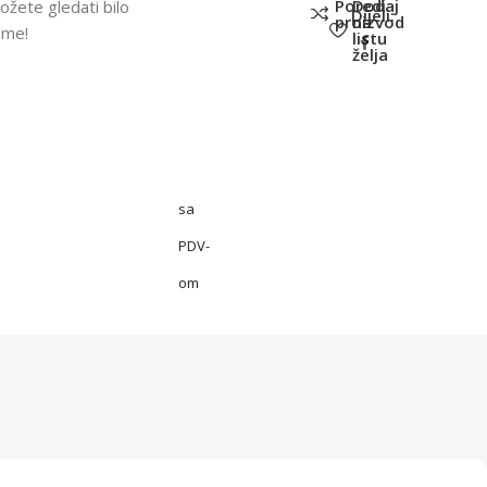
Poredi
Dodaj
ožete gledati bilo
Dijeli:
proizvod
na
eme!
listu
želja
sa
PDV-
om