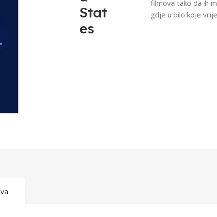
filmova tako da ih m
Stat
gdje u bilo koje vrij
es
ava