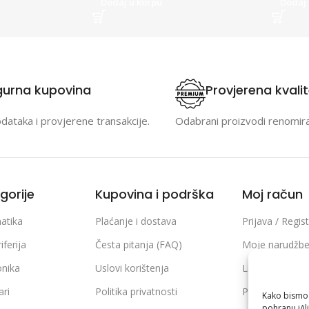
Dodaj u korpu
Dodaj 
gurna kupovina
Provjerena kvali
odataka i provjerene transakcije.
Odabrani proizvodi renomir
gorije
Kupovina i podrška
Moj račun
atika
Plaćanje i dostava
Prijava / Regist
iferija
Česta pitanja (FAQ)
Moje narudžb
onika
Uslovi korištenja
Lista želja
ari
Politika privatnosti
Poređenje pro
Kako bismo p
pohranu i/il