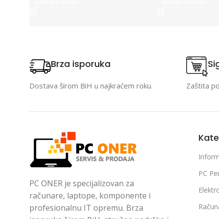
Dodaj u korpu
Dodaj u korpu
Brza isporuka
Si
Dostava širom BiH u najkraćem roku.
Zaštita p
Kate
Inform
PC Per
PC ONER je specijalizovan za
Elektr
računare, laptope, komponente i
Račun
profesionalnu IT opremu. Brza