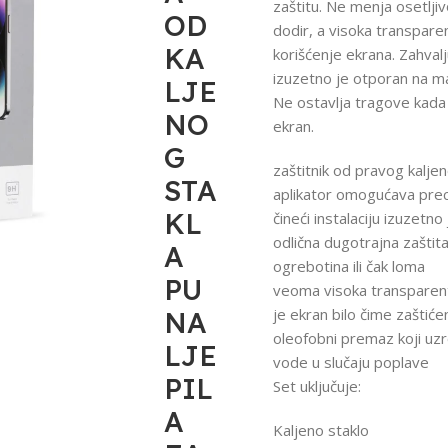
zaštitu. Ne menja osetlji
OD
dodir, a visoka transpa
KA
korišćenje ekrana. Zahva
izuzetno je otporan na ma
LJE
Ne ostavlja tragove kada s
NO
ekran.
G
zaštitnik od pravog kalje
STA
aplikator omogućava preci
KL
čineći instalaciju izuzet
odlična dugotrajna zaštit
A
ogrebotina ili čak loma
PU
veoma visoka transparent
je ekran bilo čime zaštiće
NA
oleofobni premaz koji uzr
LJE
vode u slučaju poplave
PIL
Set uključuje:
A
Kaljeno staklo