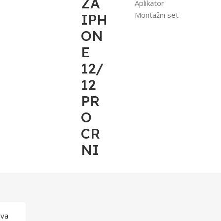
ZA
Aplikator
Montažni set
IPH
ON
E
12/
12
PR
O
CR
NI
ava