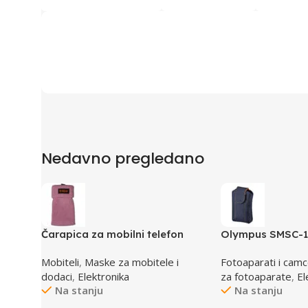
Nedavno pregledano
Čarapica za mobilni telefon
Olympus SMSC-11
SBOX MCF-S1 roza 65x100mm
VG aparate, smar
Mobiteli
,
Maske za mobitele i
Fotoaparati i camc
E0412112
dodaci
,
Elektronika
za fotoaparate
,
El
Na stanju
Na stanju