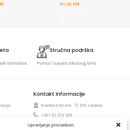
KM
81,00
KM
u korpu
Dodaj u korpu
teta
Stručna podrška
anih brendova.
Pomoć i savjeti iskusnog tima.
Kontakt informacije
racija
Branilaca Bosne, 75 300 Lukavac
e
+387 35 555 999
Upravljanje pristankom
info@pconer.ba