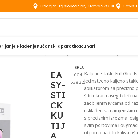
Prodaja: Trg slobode bb, Lukavac 75308
Servis:
Grijanje Hlađenje
Kućanski aparati
Računari
aci
EASY-STICK KUTIJA OD KALJENOG STAKLA PUNA LJEPILA Z
SKU:
EA
Kaljeno staklo Full Glue E
004-
jedinstveno kaljeno staklo
53822
SY-
aplikatorom za precizno p
STI
štiti ekran našeg telefon
CK
zaobljenim ivicama od raz
usklađen sa namjenskim
KU
s preciznim izrezima, osi
TIJ
svim portovima i dugmadi
otporno na bilo kakva ošt
A