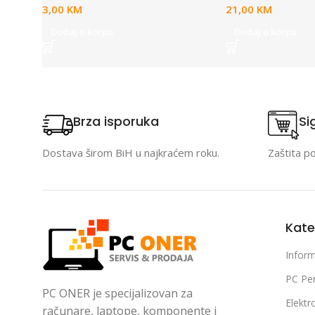
3,00
KM
21,00
KM
Dodaj u korpu
Dodaj u korpu
Brza isporuka
Si
Dostava širom BiH u najkraćem roku.
Zaštita p
Kate
Inform
PC Per
PC ONER je specijalizovan za
Elektr
računare, laptope, komponente i