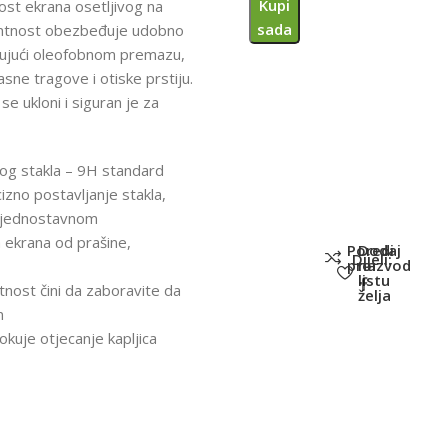
Kupi
vost ekrana osetljivog na
sada
rentnost obezbeđuje udobno
ljujući oleofobnom premazu,
sne tragove i otiske prstiju.
e ukloni i siguran je za
nog stakla – 9H standard
zno postavljanje stakla,
no jednostavnom
a ekrana od prašine,
Poredi
Dodaj
Dijeli:
proizvod
na
listu
nost čini da zaboravite da
želja
n
okuje otjecanje kapljica