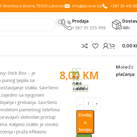
 Ul. Branilaca Bosne, 75300 Lukavac
info@pconer.ba
+387 35 416 8
Prodaja
Dosta
+387 35 555 999
48h
0,00
K
A IPHONE 12/12 PRO CRNI
Metode
8,00
KM
asy-Stick Box – je
plaćanja:
5
5
 punog ljepila sa
na
na
ostavljanje stakla. Savršeno
zalihi
zalihi
a zajedno sa njegovim
bijanja i grebanja. Savršeno
 modelom pametnog telefona
Dodaj
guravajući slobodan pristup
u
ma. Kaljeno staklo je visoko
korpu
ećenja i pruža efikasnu