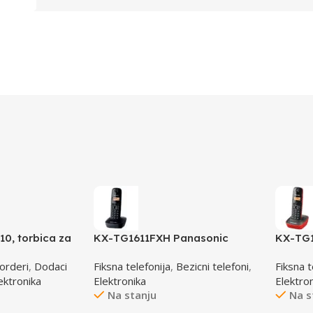
0, torbica za
KX-TG1611FXH Panasonic
KX-TG1
t soft case,
telefon crni DECT CID
telefo
orderi
,
Dodaci
Fiksna telefonija
,
Bezicni telefoni
,
Fiksna t
ektronika
Elektronika
Elektro
Na stanju
Na s