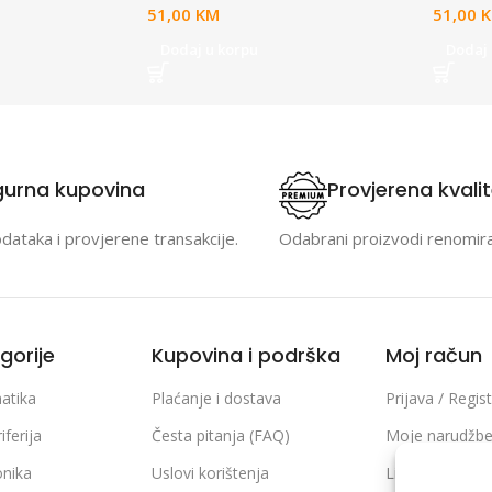
51,00
KM
51,00
Dodaj u korpu
Dodaj 
gurna kupovina
Provjerena kvali
odataka i provjerene transakcije.
Odabrani proizvodi renomir
gorije
Kupovina i podrška
Moj račun
atika
Plaćanje i dostava
Prijava / Regist
iferija
Česta pitanja (FAQ)
Moje narudžb
onika
Uslovi korištenja
Lista želja