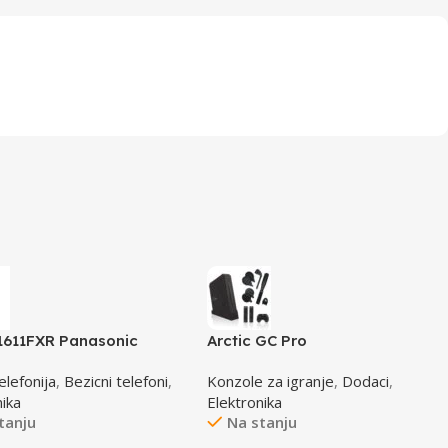
611FXR Panasonic
Arctic GC Pro
n crno/crveni DECT CID
elefonija
,
Bezicni telefoni
,
Konzole za igranje
,
Dodaci
,
nika
Elektronika
tanju
Na stanju