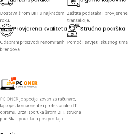
Dostava širom BiH u najkraćem
Zaštita podataka i provjerene
roku.
transakcije.
Provjerena kvaliteta
Stručna podrška
Odabrani proizvodi renomiranih
Pomoć i savjeti iskusnog tima.
brendova.
PC ONER je specijalizovan za računare,
laptope, komponente i profesionalnu IT
opremu. Brza isporuka širom BiH, stručna
podrška i pouzdana postprodaja.