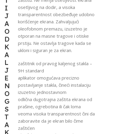
T
I
osetljivog na dodir, a visoka
transparentnost obezbeđuje udobno
J
korišćenje ekrana. Zahvaljujući
A
oleofobnom premazu, izuzetno je
O
otporan na masne tragove i otiske
D
prstiju. Ne ostavlja tragove kada se
K
ukloni i siguran je za ekran.
A
L
zaštitnik od pravog kaljenog stakla –
J
9H standard
E
aplikator omogućava precizno
N
postavljanje stakla, čineći instalaciju
izuzetno jednostavnom
O
odlična dugotrajna zaštita ekrana od
G
prašine, ogrebotina ili čak loma
S
veoma visoka transparentnost čini da
T
zaboravite da je ekran bilo čime
A
zaštićen
K