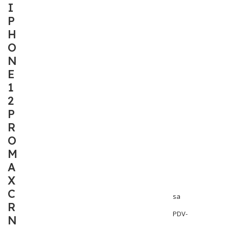
I
P
H
O
N
E
1
2
P
R
O
M
A
X
C
sa
R
PDV-
N