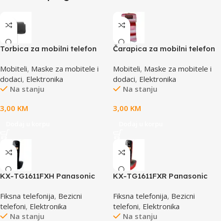
Torbica za mobilni telefon
Čarapica za mobilni telefon
SBOX MCF-34BL S
SBOX MCF-S16 crveno-roza-
Mobiteli
,
Maske za mobitele i
Mobiteli
,
Maske za mobitele i
bijela 65x100mm
dodaci
,
Elektronika
dodaci
,
Elektronika
Na stanju
Na stanju
3,00
KM
3,00
KM
Dodaj u korpu
Dodaj u korpu
KX-TG1611FXH Panasonic
KX-TG1611FXR Panasonic
telefon crni DECT CID
telefon crno/crveni DECT
Fiksna telefonija
,
Bezicni
Fiksna telefonija
,
Bezicni
CID
telefoni
,
Elektronika
telefoni
,
Elektronika
Na stanju
Na stanju