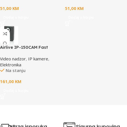
51,00
KM
51,00
KM
Dodaj u korpu
Dodaj u korpu
Airlive IP-150CAM Fast
Ethernet Dual Stream IP
Video nadzor
,
IP kamere
,
camera
Elektronika
Na stanju
161,00
KM
Dodaj u korpu
Brza isporuka
Sigurna kupovina