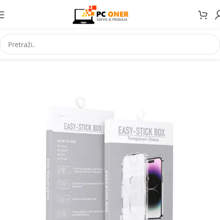
Početna
Elektronika
Mobiteli
Maske za mobitele i dodaci