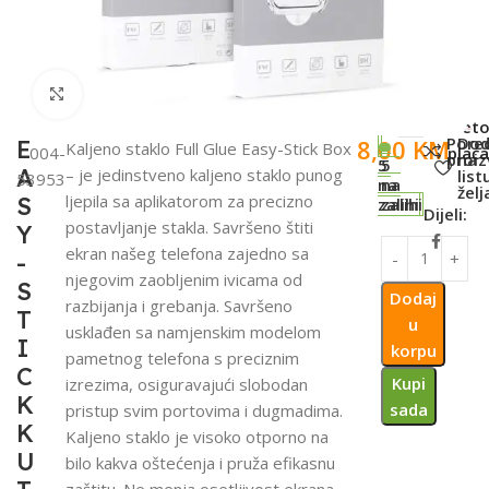
Click to enlarge
SKU:
Met
Pore
Dod
8,00
KM
E
Kaljeno staklo Full Glue Easy-Stick Box
004-
plaća
proi
na
5
5
A
– je jedinstveno kaljeno staklo punog
list
53953
na
na
želj
ljepila sa aplikatorom za precizno
S
zalihi
zalihi
Dijeli:
postavljanje stakla. Savršeno štiti
Y
ekran našeg telefona zajedno sa
-
njegovim zaobljenim ivicama od
S
Dodaj
razbijanja i grebanja. Savršeno
T
u
usklađen sa namjenskim modelom
I
korpu
pametnog telefona s preciznim
C
Kupi
izrezima, osiguravajući slobodan
K
sada
pristup svim portovima i dugmadima.
K
Kaljeno staklo je visoko otporno na
U
bilo kakva oštećenja i pruža efikasnu
zaštitu. Ne menja osetljivost ekrana