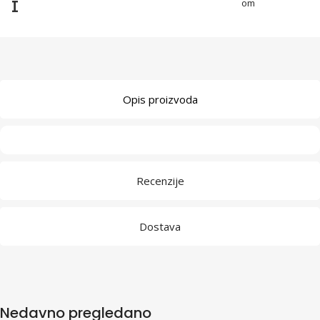
I
om
Opis proizvoda
Recenzije
Dostava
Nedavno pregledano