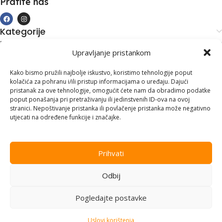
Pratite nas
Kategorije
Kupovina i podrška
Upravljanje pristankom
Moj račun
Kontakt informacije
Kako bismo pružili najbolje iskustvo, koristimo tehnologije poput
kolačića za pohranu i/ili pristup informacijama o uređaju. Dajući
Branilaca Bosne, 75 300 Lukavac
pristanak za ove tehnologije, omogućit ćete nam da obradimo podatke
poput ponašanja pri pretraživanju ili jedinstvenih ID-ova na ovoj
+387 35 555 999
stranici. Nepoštivanje pristanka ili povlačenje pristanka može negativno
utjecati na određene funkcije i značajke.
info@pconer.ba
ID: 4210115760008
Prihvati
PDV : 210115760008
Odbij
Copyright © 2025
PC ONER
, sva prava zadržana. Design by
ED-
Vision
.
Pogledajte postavke
Uslovi korištenja