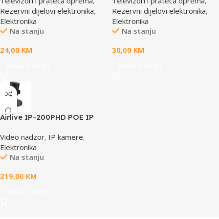
Televizori i prateca oprema
,
Televizori i prateca oprema
,
AE-HD65M
Rezervni dijelovi elektronika
,
Rezervni dijelovi elektronika
,
Elektronika
Elektronika
Na stanju
Na stanju
24,00
KM
30,00
KM
Dodaj u korpu
Dodaj u korpu
Airlive IP-200PHD POE IP
camera
Video nadzor
,
IP kamere
,
Elektronika
Na stanju
219,00
KM
Dodaj u korpu