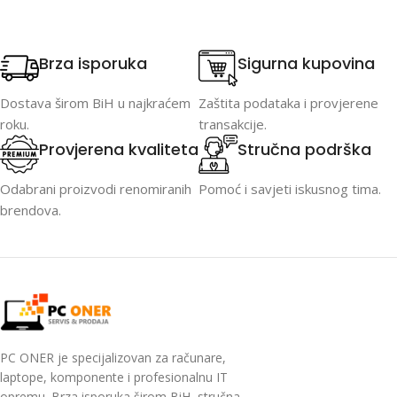
Brza isporuka
Sigurna kupovina
Dostava širom BiH u najkraćem
Zaštita podataka i provjerene
roku.
transakcije.
Provjerena kvaliteta
Stručna podrška
Odabrani proizvodi renomiranih
Pomoć i savjeti iskusnog tima.
brendova.
PC ONER je specijalizovan za računare,
laptope, komponente i profesionalnu IT
opremu. Brza isporuka širom BiH, stručna