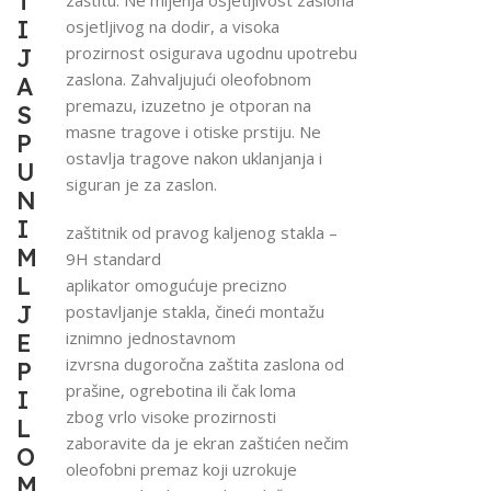
T
I
osjetljivog na dodir, a visoka
prozirnost osigurava ugodnu upotrebu
J
zaslona. Zahvaljujući oleofobnom
A
premazu, izuzetno je otporan na
S
masne tragove i otiske prstiju. Ne
P
ostavlja tragove nakon uklanjanja i
U
siguran je za zaslon.
N
I
zaštitnik od pravog kaljenog stakla –
M
9H standard
L
aplikator omogućuje precizno
J
postavljanje stakla, čineći montažu
iznimno jednostavnom
E
izvrsna dugoročna zaštita zaslona od
P
prašine, ogrebotina ili čak loma
I
zbog vrlo visoke prozirnosti
L
zaboravite da je ekran zaštićen nečim
O
oleofobni premaz koji uzrokuje
M