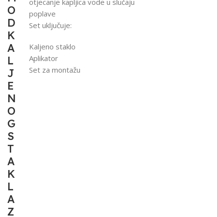
otjecanje kapljica vode u slučaju
O
poplave
D
Set uključuje:
K
A
Kaljeno staklo
Aplikator
L
Set za montažu
J
E
N
O
G
S
T
A
K
L
A
Z