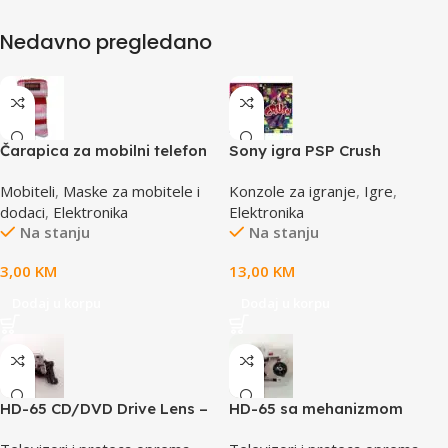
Nedavno pregledano
Čarapica za mobilni telefon
Sony igra PSP Crush
SBOX MCF-S16 crveno-roza-
Mobiteli
,
Maske za mobitele i
Konzole za igranje
,
Igre
,
bijela 65x100mm
dodaci
,
Elektronika
Elektronika
Na stanju
Na stanju
3,00
KM
13,00
KM
Dodaj u korpu
Dodaj u korpu
HD-65 CD/DVD Drive Lens –
HD-65 sa mehanizmom
laser AE-HD65
CD/DVD Drive Lens – laser