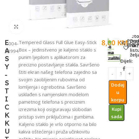
Click to enlarge
SKU:
Met
Pore
Dod
8,00
KM
E
Tempered Glass Full Glue Easy-Stick
004-
plaća
proi
na
4
4
A
Box – jedinstveno je kaljeno staklo s
list
53994
na
na
želj
punim ljepilom s aplikatorom za
S
zalihi
zalihi
Dijeli:
precizno postavljanje stakla. Savršeno
Y
štiti ekran našeg telefona zajedno sa
-
svojim zaobljenim rubovima od
S
Dodaj
lomljenja i ogrebotina. Savršeno
T
u
usklađen s namjenskim modelom
I
korpu
pametnog telefona s preciznim
C
Kupi
izrezima koji osiguravaju slobodan
K
sada
pristup svim priključcima i gumbima.
K
Kaljeno staklo je vrlo otporno na bilo
U
kakva oštećenja i pruža učinkovitu
zaštitu. Ne mijenja osjetljivost zaslona