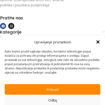
podrška i pouzdana postprodaja.
Pratite nas
Kategorije
Kupovina i podrška
Upravljanje pristankom
Moj račun
Kontakt informacije
Kako bismo pružili najbolje iskustvo, koristimo tehnologije poput
kolačića za pohranu i/ili pristup informacijama o uređaju. Dajući
Branilaca Bosne, 75 300 Lukavac
pristanak za ove tehnologije, omogućit ćete nam da obradimo podatke
poput ponašanja pri pretraživanju ili jedinstvenih ID-ova na ovoj
+387 35 555 999
stranici. Nepoštivanje pristanka ili povlačenje pristanka može negativno
utjecati na određene funkcije i značajke.
info@pconer.ba
ID: 4210115760008
Prihvati
PDV : 210115760008
Odbij
Copyright © 2025
PC ONER
, sva prava zadržana. Design by
ED-