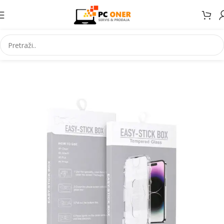
Početna
Elektronika
Mobiteli
Maske za mobitele i dodaci