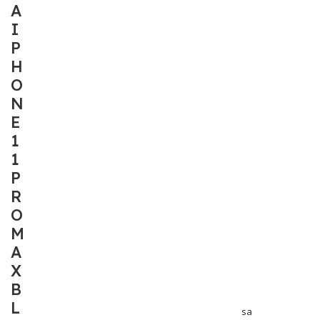
A
I
P
H
O
N
E
1
1
P
R
O
M
A
X
B
L
sa