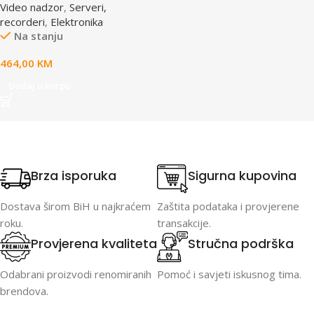
Video nadzor
,
Serveri,
recorderi
,
Elektronika
Na stanju
464,00
KM
Dodaj u korpu
Brza isporuka
Sigurna kupovina
Dostava širom BiH u najkraćem
Zaštita podataka i provjerene
roku.
transakcije.
Provjerena kvaliteta
Stručna podrška
Odabrani proizvodi renomiranih
Pomoć i savjeti iskusnog tima.
brendova.