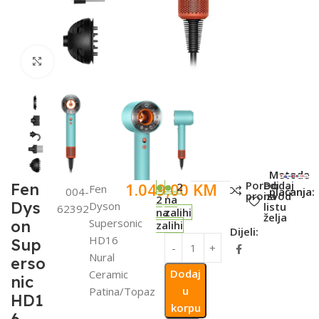
Click to enlarge
SKU:
Metode
Poredi
Dodaj
1.049,00
KM
Fen
2
Fen
004-
plaćanja:
proizvod
na
2
na
Dys
Dyson
listu
62392
na
zalihi
želja
Supersonic
on
zalihi
Dijeli:
HD16
Sup
Nural
erso
Dodaj
Ceramic
nic
u
Patina/Topaz
HD1
korpu