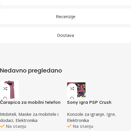
Recenzije
Dostava
Nedavno pregledano
Čarapica za mobilni telefon
Sony igra PSP Crush
SBOX MCF-S1 roza
Mobiteli
,
Maske za mobitele i
Konzole za igranje
,
Igre
,
65x100mm
dodaci
,
Elektronika
Elektronika
Na stanju
Na stanju