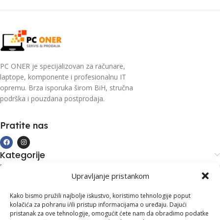
PC ONER je specijalizovan za računare,
laptope, komponente i profesionalnu IT
opremu. Brza isporuka širom BiH, stručna
podrška i pouzdana postprodaja.
Pratite nas
Kategorije
Kupovina i podrška
Upravljanje pristankom
Moj račun
Kontakt informacije
Kako bismo pružili najbolje iskustvo, koristimo tehnologije poput
kolačića za pohranu i/ili pristup informacijama o uređaju. Dajući
Branilaca Bosne, 75 300 Lukavac
pristanak za ove tehnologije, omogućit ćete nam da obradimo podatke