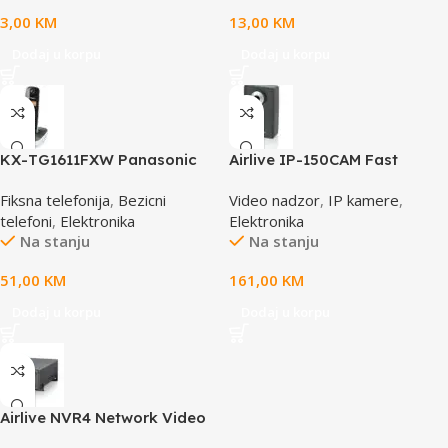
3,00
KM
13,00
KM
Dodaj u korpu
Dodaj u korpu
KX-TG1611FXW Panasonic
Airlive IP-150CAM Fast
telefon crno / bijeli DECT CID
Ethernet Dual Stream IP
Fiksna telefonija
,
Bezicni
Video nadzor
,
IP kamere
,
camera
telefoni
,
Elektronika
Elektronika
Na stanju
Na stanju
51,00
KM
161,00
KM
Dodaj u korpu
Dodaj u korpu
Airlive NVR4 Network Video
Recorder