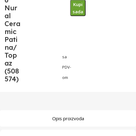
6
Kupi
Nur
sada
al
Cera
mic
Pati
na/
Top
sa
az
PDV-
(508
574)
om
Opis proizvoda