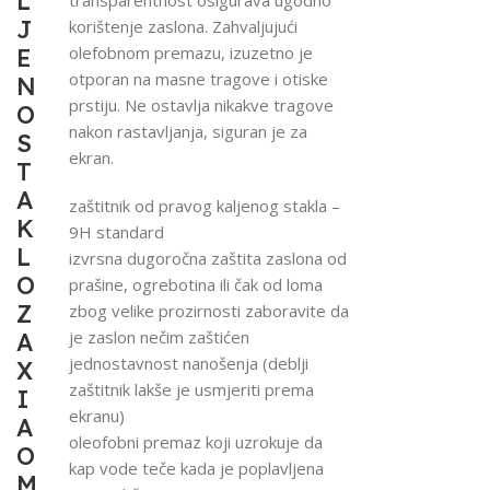
L
J
korištenje zaslona. Zahvaljujući
olefobnom premazu, izuzetno je
E
otporan na masne tragove i otiske
N
prstiju. Ne ostavlja nikakve tragove
O
nakon rastavljanja, siguran je za
S
ekran.
T
A
zaštitnik od pravog kaljenog stakla –
K
9H standard
L
izvrsna dugoročna zaštita zaslona od
O
prašine, ogrebotina ili čak od loma
Z
zbog velike prozirnosti zaboravite da
je zaslon nečim zaštićen
A
jednostavnost nanošenja (deblji
X
zaštitnik lakše je usmjeriti prema
I
ekranu)
A
oleofobni premaz koji uzrokuje da
O
kap vode teče kada je poplavljena
M