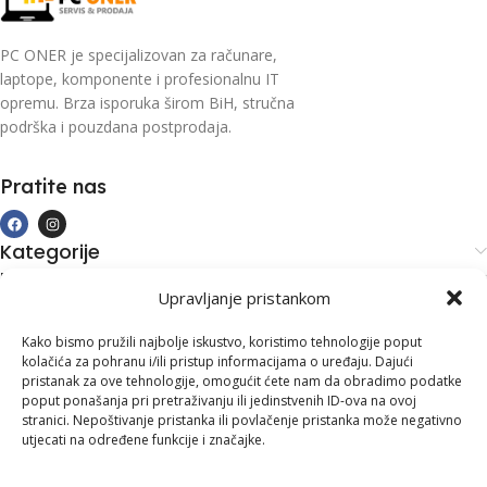
PC ONER je specijalizovan za računare,
laptope, komponente i profesionalnu IT
opremu. Brza isporuka širom BiH, stručna
podrška i pouzdana postprodaja.
Pratite nas
Kategorije
Kupovina i podrška
Upravljanje pristankom
Moj račun
Kontakt informacije
Kako bismo pružili najbolje iskustvo, koristimo tehnologije poput
kolačića za pohranu i/ili pristup informacijama o uređaju. Dajući
Branilaca Bosne, 75 300 Lukavac
pristanak za ove tehnologije, omogućit ćete nam da obradimo podatke
poput ponašanja pri pretraživanju ili jedinstvenih ID-ova na ovoj
+387 35 555 999
stranici. Nepoštivanje pristanka ili povlačenje pristanka može negativno
utjecati na određene funkcije i značajke.
info@pconer.ba
ID: 4210115760008