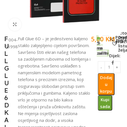
Click to enlarge
SKU:
Meto
Pored
Dod
5,00
KM
F
Full Glue 6D – je jedinstveno kaljeno
004-
plaća
proiz
na
5
5
U
staklo zalijepljeno cijelom površinom.
list
53998
na
na
želj
Savršeno štiti ekran našeg telefona
L
zalihi
zalihi
Dijeli:
sa zaobljenim rubovima od lomljenja i
L
ogrebotina. Savršeno usklađen s
G
namjenskim modelom pametnog
L
Dodaj
telefona s preciznim izrezima, koji
U
u
osiguravaju slobodan pristup svim
E
korpu
priključcima i gumbima. Kaljeno staklo
6
Kupi
vrlo je otporno na bilo kakva
D
sada
oštećenja i pruža učinkovitu zaštitu.
K
Ne mijenja osjetljivost zaslona
A
osjetljivog na dodir, a visoka
transparentnost osigurava ugodno