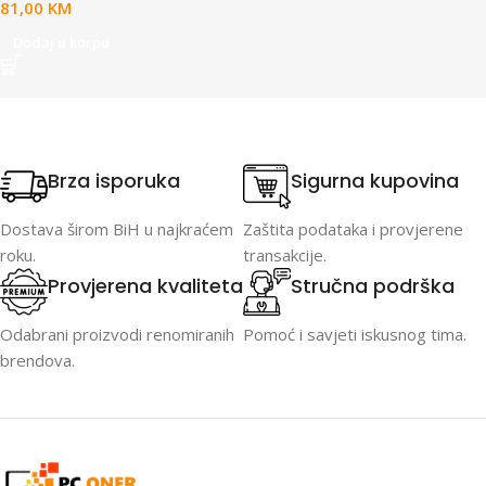
81,00
KM
Dodaj u korpu
Brza isporuka
Sigurna kupovina
Dostava širom BiH u najkraćem
Zaštita podataka i provjerene
roku.
transakcije.
Provjerena kvaliteta
Stručna podrška
Odabrani proizvodi renomiranih
Pomoć i savjeti iskusnog tima.
brendova.