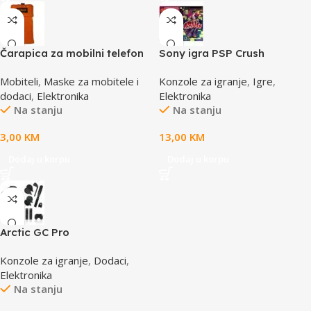
Čarapica za mobilni telefon
Sony igra PSP Crush
SBOX MCF-S2 narandžasta
Mobiteli
,
Maske za mobitele i
Konzole za igranje
,
Igre
,
65x100mm
dodaci
,
Elektronika
Elektronika
Na stanju
Na stanju
3,00
KM
13,00
KM
Dodaj u korpu
Dodaj u korpu
Arctic GC Pro
Konzole za igranje
,
Dodaci
,
Elektronika
Na stanju