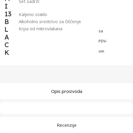
Set sadrži:
I
13
Kaljeno staklo
B
Alkoholno sredstvo za čišćenje
L
Krpa od mikrovlakana
sa
A
PDV-
C
K
om
Opis proizvoda
Recenzije