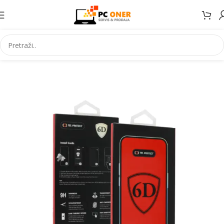
Početna
Elektronika
Mobiteli
Maske za mobitele i dodaci