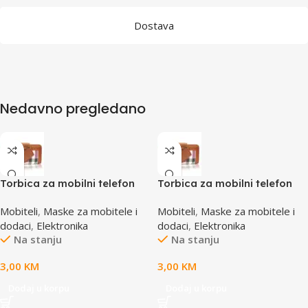
Dostava
Nedavno pregledano
Torbica za mobilni telefon
Torbica za mobilni telefon
SBOX MCF-02 M
SBOX MCF-02 S
Mobiteli
,
Maske za mobitele i
Mobiteli
,
Maske za mobitele i
110x45x17mm
110x43x17mm
dodaci
,
Elektronika
dodaci
,
Elektronika
Na stanju
Na stanju
3,00
KM
3,00
KM
Dodaj u korpu
Dodaj u korpu