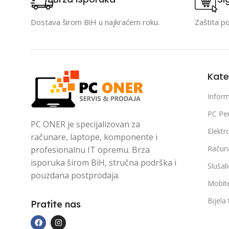
Dostava širom BiH u najkraćem roku.
Zaštita p
Kate
Inform
PC Per
PC ONER je specijalizovan za
Elektr
računare, laptope, komponente i
Račun
profesionalnu IT opremu. Brza
isporuka širom BiH, stručna podrška i
Slušal
pouzdana postprodaja.
Mobite
Bijela
Pratite nas