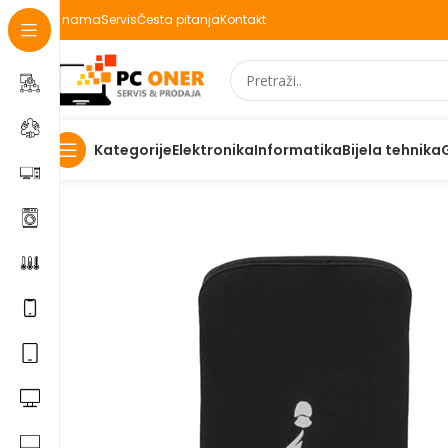
O nama
Servis
Česta pitanja
Kontakt
Elektronika
Informatika
Bijela tehnika
Kategorije
Početna
Elektronika
Mobiteli
Maske za mobitele i dod