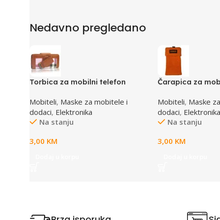
Nedavno pregledano
Torbica za mobilni telefon
Čarapica za mobi
SBOX MCF-02 S 110x43x17mm
SBOX MCF-S2 na
Mobiteli
,
Maske za mobitele i
Mobiteli
,
Maske za
65x100mm
dodaci
,
Elektronika
dodaci
,
Elektronik
Na stanju
Na stanju
3,00
KM
3,00
KM
Dodaj u korpu
Dodaj u korpu
Brza isporuka
Si