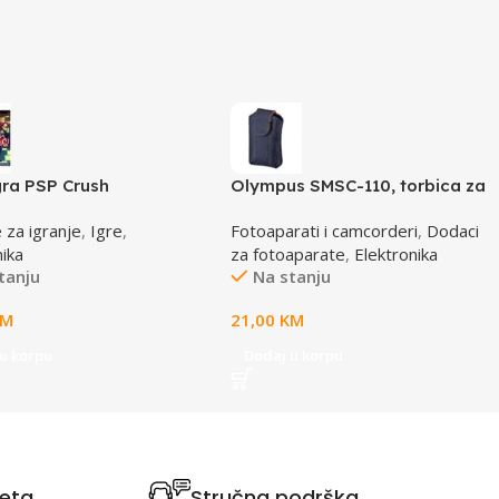
gra PSP Crush
Olympus SMSC-110, torbica za
VG aparate, smart soft case,
 za igranje
,
Igre
,
Fotoaparati i camcorderi
,
Dodaci
E0412112
nika
za fotoaparate
,
Elektronika
tanju
Na stanju
KM
21,00
KM
u korpu
Dodaj u korpu
teta
Stručna podrška