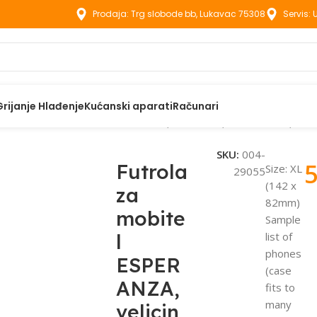
Prodaja: Trg slobode bb, Lukavac 75308
Servis:
Grijanje Hlađenje
Kućanski aparati
Računari
aci
Futrola za mobitel ESPERANZA, velicina XL, 142 x 82mm, E
SKU:
004-
Futrola
Size: XL
29055
(142 x
za
82mm)
mobite
Sample
l
list of
phones
ESPER
(case
ANZA,
fits to
many
velicin