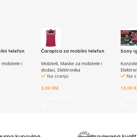
lni telefon
Čarapica za mobilni telefon
Sony i
randžasta
SBOX MCF-S3 pink-roza
 mobitele i
Mobiteli
,
Maske za mobitele i
Konzole
65x100mm
a
dodaci
,
Elektronika
Elektro
Na stanju
Na s
3,00
KM
13,00
Dodaj u korpu
Dodaj 
gurna kupovina
Provjerena kvali