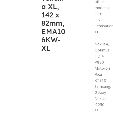
other
a XL,
models)
142 x
HTC:
ONE,
82mm,
Sennsatio
EMA10
XL
6KW-
LG:
Nexus4,
XL
Optimus
HD 4,
P880
Motorola:
Razr
XT910
Samsung:
Galaxy
Nexus
i9250.
S3