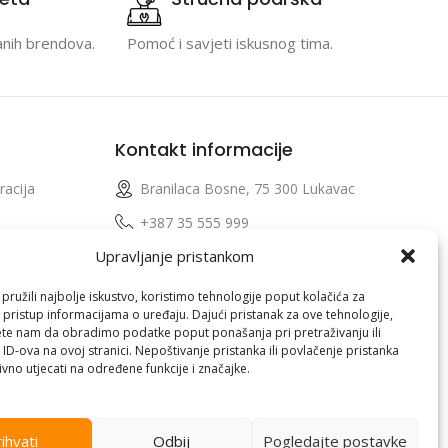
anih brendova.
Pomoć i savjeti iskusnog tima.
Kontakt informacije
racija
Branilaca Bosne, 75 300 Lukavac
e
+387 35 555 999
Upravljanje pristankom
info@pconer.ba
izvoda
ID: 4210115760008
ružili najbolje iskustvo, koristimo tehnologije poput kolačića za
i pristup informacijama o uređaju. Dajući pristanak za ove tehnologije,
 profila
PDV : 210115760008
te nam da obradimo podatke poput ponašanja pri pretraživanju ili
 ID-ova na ovoj stranici. Nepoštivanje pristanka ili povlačenje pristanka
vno utjecati na određene funkcije i značajke.
ihvati
Odbij
Pogledajte postavke