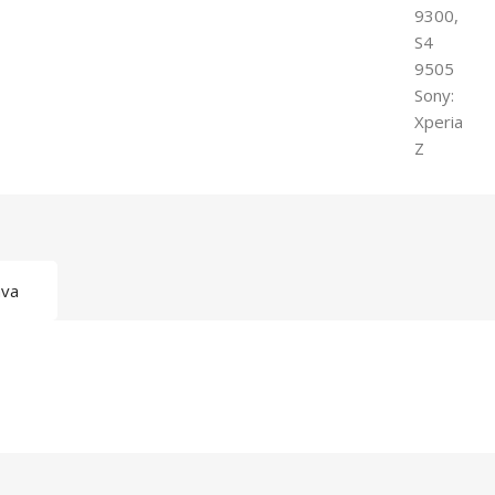
9300,
S4
9505
Sony:
Xperia
Z
ava