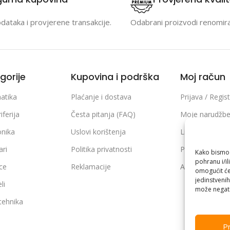
odataka i provjerene transakcije.
Odabrani proizvodi renomir
gorije
Kupovina i podrška
Moj račun
atika
Plaćanje i dostava
Prijava / Regist
iferija
Česta pitanja (FAQ)
Moje narudžb
onika
Uslovi korištenja
Lista želja
ari
Politika privatnosti
Poređenje pro
Kako bismo p
pohranu i/il
ice
Reklamacije
Adrese i podaci
omogućit će
jedinstvenih
li
može negati
 tehnika
Pr