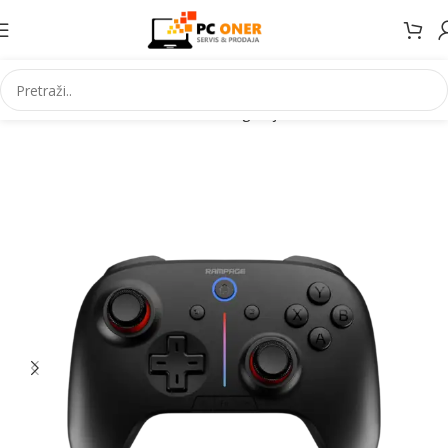
Početna
Elektronika
Konzole za igranje
Dodaci za konzole