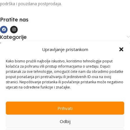
podrška i pouzdana postprodaja.
Pratite nas
Kategorije
Kupovina i podrška
Upravljanje pristankom
Moj račun
Kontakt informacije
Kako bismo pružili najbolje iskustvo, koristimo tehnologije poput
kolačića za pohranu i/ili pristup informacijama o uređaju. Dajući
Branilaca Bosne, 75 300 Lukavac
pristanak za ove tehnologije, omogućit ćete nam da obradimo podatke
poput ponašanja pri pretraživanju ili jedinstvenih ID-ova na ovoj
+387 35 555 999
stranici. Nepoštivanje pristanka ili povlačenje pristanka može negativno
utjecati na određene funkcije i značajke.
info@pconer.ba
ID: 4210115760008
Prihvati
PDV : 210115760008
Odbij
Copyright © 2025
PC ONER
, sva prava zadržana. Design by
ED-