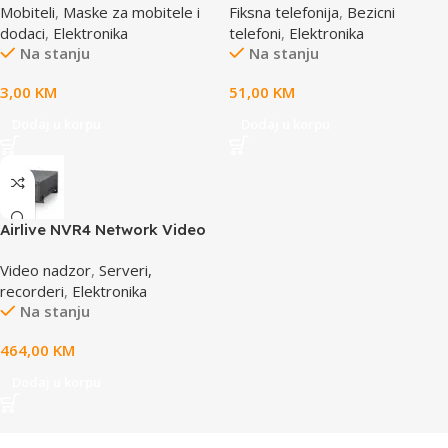
Mobiteli
,
Maske za mobitele i
Fiksna telefonija
,
Bezicni
65x100mm
dodaci
,
Elektronika
telefoni
,
Elektronika
Na stanju
Na stanju
3,00
KM
51,00
KM
Dodaj u korpu
Dodaj u korpu
Airlive NVR4 Network Video
Recorder
Video nadzor
,
Serveri,
recorderi
,
Elektronika
Na stanju
464,00
KM
Dodaj u korpu