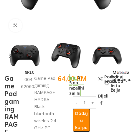
Click to enlarge
SKU:
Metode
Poredi
Dodaj
64,00
KM
Ga
5
Game Pad
004-
plaćanja:
proizvod
na
5
na
me
gaming
listu
62060
na
zalihi
želja
RAMPAGE
Pad
zalihi
Dijeli:
HYDRA
gam
Black
ing
Dodaj
bluetooth
RAM
u
wireles 2.4
PAG
korpu
GHz PC