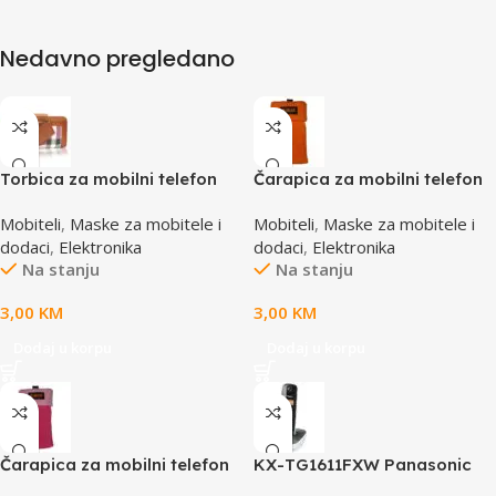
Nedavno pregledano
Torbica za mobilni telefon
Čarapica za mobilni telefon
SBOX MCF-02 S
SBOX MCF-S2 narandžasta
Mobiteli
,
Maske za mobitele i
Mobiteli
,
Maske za mobitele i
110x43x17mm
65x100mm
dodaci
,
Elektronika
dodaci
,
Elektronika
Na stanju
Na stanju
3,00
KM
3,00
KM
Dodaj u korpu
Dodaj u korpu
Čarapica za mobilni telefon
KX-TG1611FXW Panasonic
SBOX MCF-S3 pink-roza
telefon crno / bijeli DECT CID