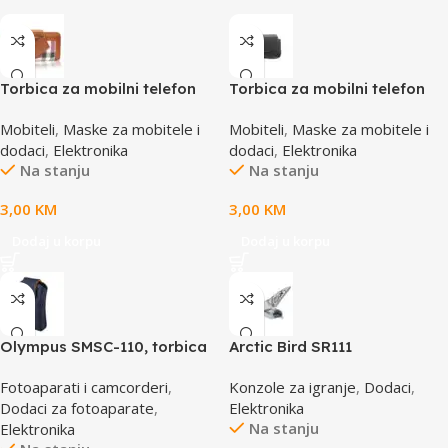
Torbica za mobilni telefon
Torbica za mobilni telefon
SBOX MCF-02 S
SBOX MCF-34BL S
Mobiteli
,
Maske za mobitele i
Mobiteli
,
Maske za mobitele i
110x43x17mm
dodaci
,
Elektronika
dodaci
,
Elektronika
Na stanju
Na stanju
3,00
KM
3,00
KM
Dodaj u korpu
Dodaj u korpu
Olympus SMSC-110, torbica
Arctic Bird SR111
za VG aparate, smart soft
Fotoaparati i camcorderi
,
Konzole za igranje
,
Dodaci
,
case, E0412112
Dodaci za fotoaparate
,
Elektronika
Na stanju
Elektronika