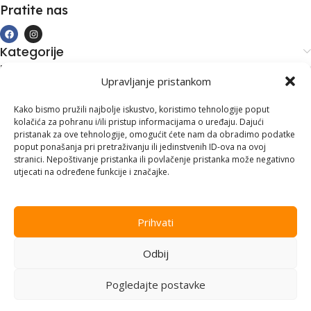
Pratite nas
Kategorije
Kupovina i podrška
Upravljanje pristankom
Moj račun
Kontakt informacije
Kako bismo pružili najbolje iskustvo, koristimo tehnologije poput
kolačića za pohranu i/ili pristup informacijama o uređaju. Dajući
Branilaca Bosne, 75 300 Lukavac
pristanak za ove tehnologije, omogućit ćete nam da obradimo podatke
poput ponašanja pri pretraživanju ili jedinstvenih ID-ova na ovoj
+387 35 555 999
stranici. Nepoštivanje pristanka ili povlačenje pristanka može negativno
utjecati na određene funkcije i značajke.
info@pconer.ba
ID: 4210115760008
Prihvati
PDV : 210115760008
Odbij
Copyright © 2025
PC ONER
, sva prava zadržana. Design by
ED-
Vision
.
Pogledajte postavke