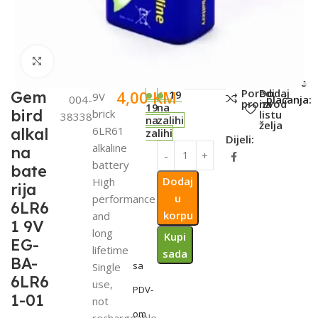
Click to enlarge
SKU:
Metode
Poredi
Dodaj
4,00
KM
Gem
19
9V
004-
plaćanja:
proizvod
na
19
na
bird
brick
listu
38338
na
zalihi
želja
6LR61
alkal
zalihi
Dijeli:
alkaline
na
battery
bate
Dodaj
High
rija
u
performance
6LR6
korpu
and
1 9V
long
Kupi
EG-
lifetime
sada
BA-
sa
Single
6LR6
use,
PDV-
1-01
not
om
rechargeable