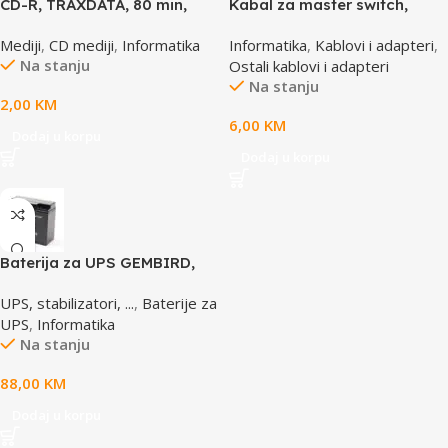
CD-R, TRAXDATA, 80 min,
Kabal za master switch,
52X, SLIMBOX
MD6M/MD6M, CC-143-6,
Mediji
,
CD mediji
,
Informatika
Informatika
,
Kablovi i adapteri
,
GEMBIRD
Na stanju
Ostali kablovi i adapteri
Na stanju
2,00
KM
6,00
KM
Dodaj u korpu
Dodaj u korpu
Baterija za UPS GEMBIRD,
12V 17 AH BAT-12V17AH/4
UPS, stabilizatori, ...
,
Baterije za
UPS
,
Informatika
Na stanju
88,00
KM
Dodaj u korpu