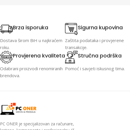
Brza isporuka
Sigurna kupovina
Dostava širom BiH u najkraćem
Zaštita podataka i provjerene
roku.
transakcije.
Provjerena kvaliteta
Stručna podrška
Odabrani proizvodi renomiranih
Pomoć i savjeti iskusnog tima.
brendova.
PC ONER je specijalizovan za računare,