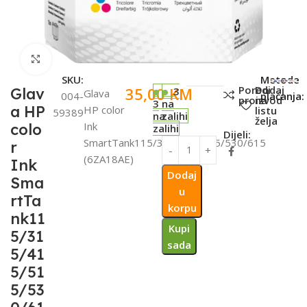
Click to enlarge
SKU:
Metode
Poredi
Dodaj
35,00
KM
Glav
3
Glava
004-
plaćanja:
proizvod
na
3
na
a HP
HP color
listu
59389
na
zalihi
želja
Ink
colo
zalihi
Dijeli:
SmartTank115/315/415/515/530/615
r
(6ZA18AE)
Ink
Dodaj
Sma
u
rtTa
korpu
nk11
Kupi
5/31
sada
5/41
5/51
5/53