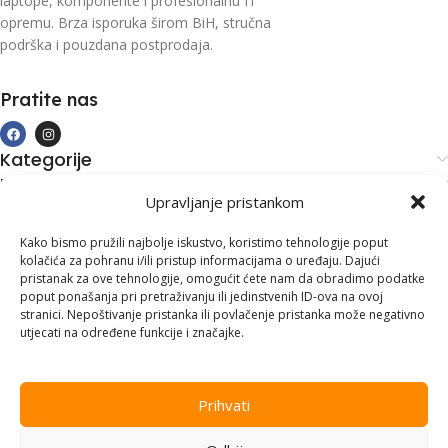
laptope, komponente i profesionalnu IT
opremu. Brza isporuka širom BiH, stručna
podrška i pouzdana postprodaja.
Pratite nas
Kategorije
Kupovina i podrška
Upravljanje pristankom
Moj račun
Kontakt informacije
Kako bismo pružili najbolje iskustvo, koristimo tehnologije poput
kolačića za pohranu i/ili pristup informacijama o uređaju. Dajući
Branilaca Bosne, 75 300 Lukavac
pristanak za ove tehnologije, omogućit ćete nam da obradimo podatke
poput ponašanja pri pretraživanju ili jedinstvenih ID-ova na ovoj
+387 35 555 999
stranici. Nepoštivanje pristanka ili povlačenje pristanka može negativno
utjecati na određene funkcije i značajke.
info@pconer.ba
ID: 4210115760008
Prihvati
PDV : 210115760008