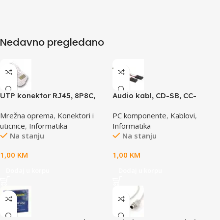
Nedavno pregledano
UTP konektor RJ45, 8P8C,
Audio kabl, CD-SB, CC-
cat5e
AUDIO, GEMBIRD
Mrežna oprema
,
Konektori i
PC komponente
,
Kablovi
,
uticnice
,
Informatika
Informatika
Na stanju
Na stanju
1,00
KM
1,00
KM
Dodaj u korpu
Dodaj u korpu