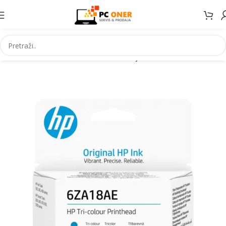
Početna
Informatika
Potrošni materijal
Tinte