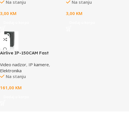
Na stanju
Na stanju
3,00
KM
3,00
KM
Dodaj u korpu
Dodaj u korpu
Airlive IP-150CAM Fast
Ethernet Dual Stream IP
Video nadzor
,
IP kamere
,
camera
Elektronika
Na stanju
161,00
KM
Dodaj u korpu