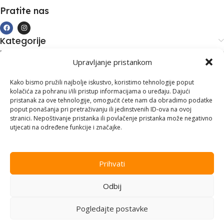
Pratite nas
Kategorije
Kupovina i podrška
Upravljanje pristankom
Moj račun
Kontakt informacije
Kako bismo pružili najbolje iskustvo, koristimo tehnologije poput
kolačića za pohranu i/ili pristup informacijama o uređaju. Dajući
Branilaca Bosne, 75 300 Lukavac
pristanak za ove tehnologije, omogućit ćete nam da obradimo podatke
poput ponašanja pri pretraživanju ili jedinstvenih ID-ova na ovoj
+387 35 555 999
stranici. Nepoštivanje pristanka ili povlačenje pristanka može negativno
utjecati na određene funkcije i značajke.
info@pconer.ba
ID: 4210115760008
Prihvati
PDV : 210115760008
Odbij
Copyright © 2025
PC ONER
, sva prava zadržana. Design by
ED-
Vision
.
Pogledajte postavke