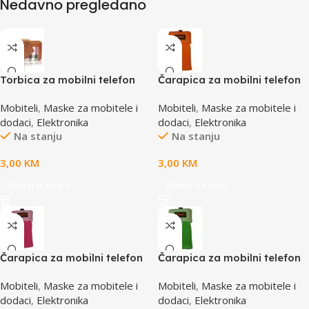
Nedavno pregledano
Torbica za mobilni telefon
Čarapica za mobilni telefon
SBOX MCF-02 S
SBOX MCF-S2 narandžasta
Mobiteli
,
Maske za mobitele i
Mobiteli
,
Maske za mobitele i
110x43x17mm
65x100mm
dodaci
,
Elektronika
dodaci
,
Elektronika
Na stanju
Na stanju
3,00
KM
3,00
KM
Dodaj u korpu
Dodaj u korpu
Čarapica za mobilni telefon
Čarapica za mobilni telefon
SBOX MCF-S3 pink-roza
SBOX MCF-S5 zelena
Mobiteli
,
Maske za mobitele i
Mobiteli
,
Maske za mobitele i
65x100mm
65x100mm
dodaci
,
Elektronika
dodaci
,
Elektronika