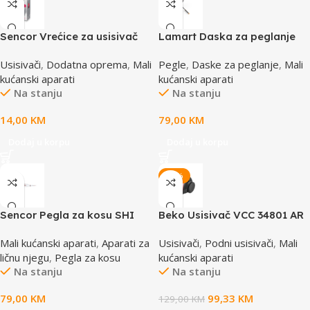
Sencor Vrećice za usisivač
Lamart Daska za peglanje
od mikrofibra SVCX 0412
LT8095
Usisivači
,
Dodatna oprema
,
Mali
Pegle
,
Daske za peglanje
,
Mali
kućanski aparati
kućanski aparati
Na stanju
Na stanju
14,00
KM
79,00
KM
Dodaj u korpu
Dodaj u korpu
-23%
Sencor Pegla za kosu SHI
Beko Usisivač VCC 34801 AR
4500GD
Mali kućanski aparati
,
Aparati za
Usisivači
,
Podni usisivači
,
Mali
ličnu njegu
,
Pegla za kosu
kućanski aparati
Na stanju
Na stanju
79,00
KM
99,33
KM
129,00
KM