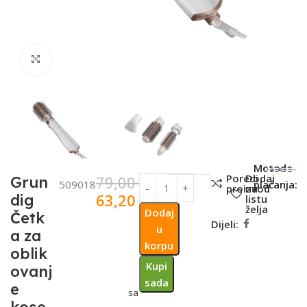
Click to enlarge
SKU:
Metode
Poredi
Dodaj
79,00
KM
Grun
509018
plaćanja:
proizvod
na
63,20
KM
dig
listu
želja
Dodaj
Četk
Dijeli:
u
a za
korpu
oblik
Kupi
ovanj
sada
e
sa