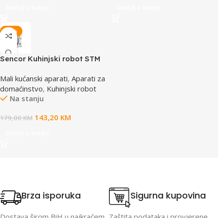
Dodaj u korpu
Dodaj u korpu
-20%
Sencor Kuhinjski robot STM
3630WH
Mali kućanski aparati
,
Aparati za
domaćinstvo
,
Kuhinjski robot
Na stanju
143,20
KM
179,00
KM
Dodaj u korpu
Brza isporuka
Sigurna kupovina
Dostava širom BiH u najkraćem
Zaštita podataka i provjerene