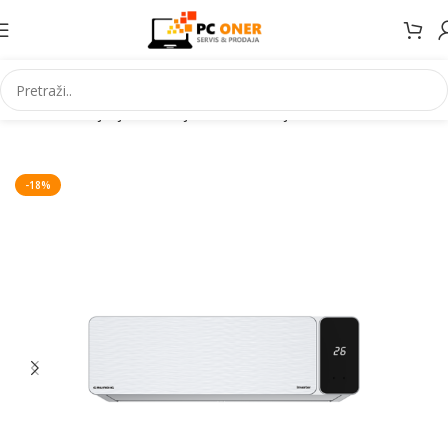
Početna
Grijanje Hlađenje
Klima uređaji
Inverter klime
-18%