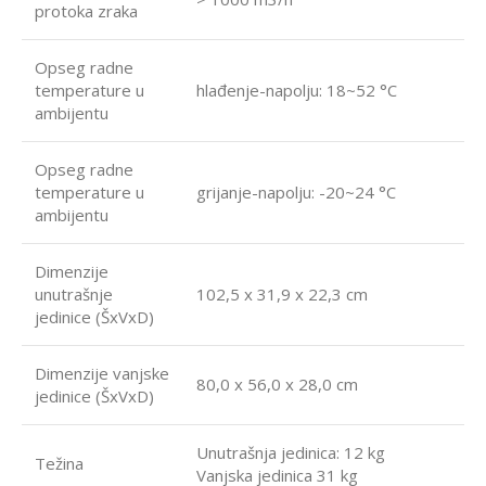
protoka zraka
Opseg radne
temperature u
hlađenje-napolju: 18~52 °C
ambijentu
Opseg radne
temperature u
grijanje-napolju: -20~24 °C
ambijentu
Dimenzije
unutrašnje
102,5 x 31,9 x 22,3 cm
jedinice (ŠxVxD)
Dimenzije vanjske
80,0 x 56,0 x 28,0 cm
jedinice (ŠxVxD)
Unutrašnja jedinica: 12 kg
Težina
Vanjska jedinica 31 kg