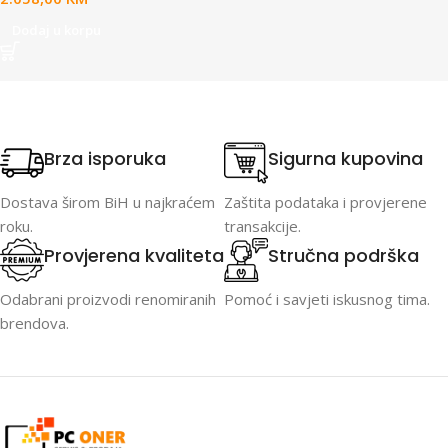
Dodaj u korpu
Brza isporuka
Sigurna kupovina
Dostava širom BiH u najkraćem
Zaštita podataka i provjerene
roku.
transakcije.
Provjerena kvaliteta
Stručna podrška
Odabrani proizvodi renomiranih
Pomoć i savjeti iskusnog tima.
brendova.