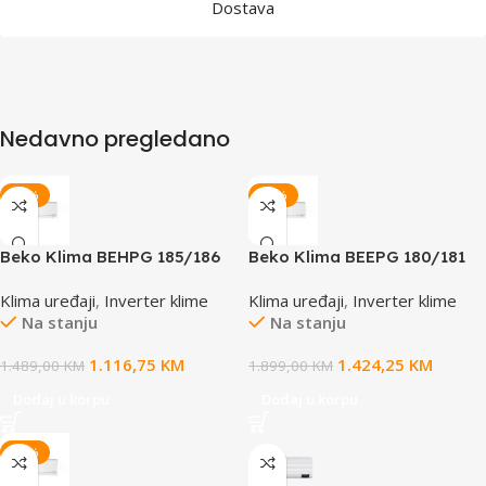
Dostava
Nedavno pregledano
-25%
-25%
Beko Klima BEHPG 185/186
Beko Klima BEEPG 180/181
Inverter WIFI
Inverter WIFI -20°C
Klima uređaji
,
Inverter klime
Klima uređaji
,
Inverter klime
Na stanju
Na stanju
1.116,75
KM
1.424,25
KM
1.489,00
KM
1.899,00
KM
Dodaj u korpu
Dodaj u korpu
-15%