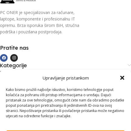
PC ONER je specijalizovan za računare,
laptope, komponente i profesionalnu IT
opremu. Brza isporuka širom BiH, stručna
podrška i pouzdana postprodaja.
Pratite nas
Kategorije
Kupovina i podrška
Upravljanje pristankom
Moj račun
Kontakt informacije
Kako bismo pružili najbolje iskustvo, koristimo tehnologije poput
kolačića za pohranu i/ili pristup informacijama o uređaju. Dajući
Branilaca Bosne, 75 300 Lukavac
pristanak za ove tehnologije, omogućit ćete nam da obradimo podatke
poput ponašanja pri pretraživanju ili jedinstvenih ID-ova na ovoj
+387 35 555 999
stranici. Nepoštivanje pristanka ili povlačenje pristanka može negativno
utjecati na određene funkcije i značajke.
info@pconer.ba
ID: 4210115760008