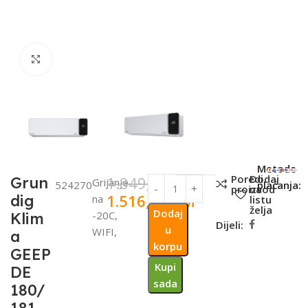
Click to enlarge
SKU:
Metode
Poredi
Dodaj
1.849,00
KM
Grun
Grijanje
524270
plaćanja:
proizvod
na
1.516,18
KM
dig
na
listu
želja
Dodaj
-20C,
Klim
Dijeli:
u
WIFI,
a
korpu
GEEP
Kupi
DE
sada
180/