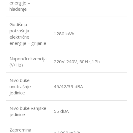
energije –
hlađenje
Godišnja
potrošnja
1280 kWh
električne
energije – grijanje
Napon/frekvencija
220V-240V, 50Hz,1Ph
(V/Hz)
Nivo buke
unutrašnje
45/42/39 dBA
jedinice
Nivo buke vanjske
55 dBA
jedinice
Zapremina
> 1000 m3/h