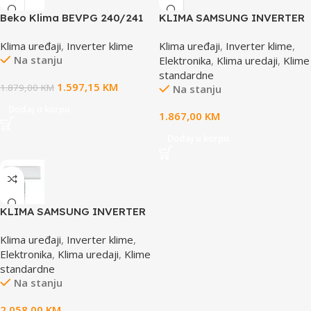
Beko Klima BEVPG 240/241
KLIMA SAMSUNG INVERTER
Inverter
WIND FREE COMFORT VJ
Klima uređaji
,
Inverter klime
Klima uređaji
,
Inverter klime
,
AR60F12C1AWNEU
Na stanju
Elektronika
,
Klima uredaji
,
Klime
standardne
1.597,15
KM
1.879,00
KM
Na stanju
Dodaj u korpu
1.867,00
KM
Dodaj u korpu
KLIMA SAMSUNG INVERTER
LUZON UJ AR50F18C1BHNEU
Klima uređaji
,
Inverter klime
,
Elektronika
,
Klima uredaji
,
Klime
standardne
Na stanju
2.058,00
KM