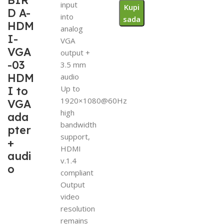
BIR
input
Kupi
D A-
into
sada
HDM
analog
I-
VGA
VGA
output +
-03
3.5 mm
HDM
audio
Up to
I to
1920×1080@60Hz
VGA
high
ada
bandwidth
pter
support,
+
HDMI
audi
v.1.4
o
compliant
Output
video
resolution
remains