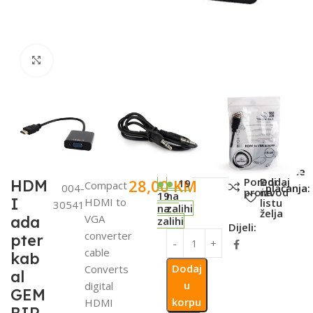
Click to enlarge
SKU:
Metode
Poredi
Dodaj
28,00
KM
HDM
19
Compact
004-
plaćanja:
proizvod
na
19
na
I
HDMI to
listu
30541
na
zalihi
želja
VGA
ada
zalihi
Dijeli:
converter
pter
cable
kab
Dodaj
Converts
al
u
digital
GEM
korpu
HDMI