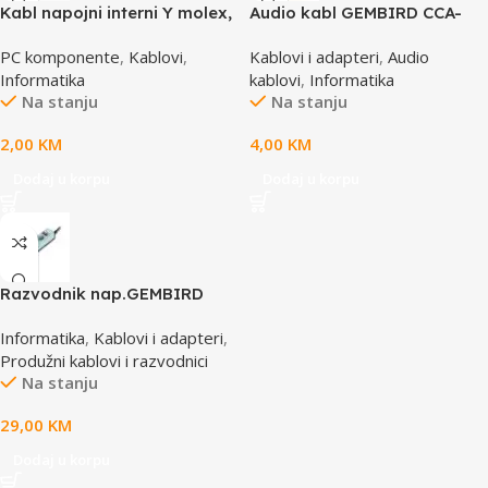
Kabl napojni interni Y molex,
Audio kabl GEMBIRD CCA-
GEMBIRD CC-PSU-1 molex
458, 3,5mm stereo to 2
PC komponente
,
Kablovi
,
Kablovi i adapteri
,
Audio
4pin 1x female to 2x male
phono, 1,5m
Informatika
kablovi
,
Informatika
Na stanju
Na stanju
2,00
KM
4,00
KM
Dodaj u korpu
Dodaj u korpu
Razvodnik nap.GEMBIRD
SPG3-B-15C, 5 uticnica,
Informatika
,
Kablovi i adapteri
,
prekidac, 4,5m, osigurač,
Produžni kablovi i razvodnici
prenaponska zaštita
Na stanju
29,00
KM
Dodaj u korpu