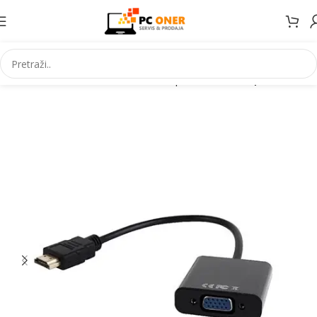
Početna
Informatika
Kablovi i adapteri
Video adapteri