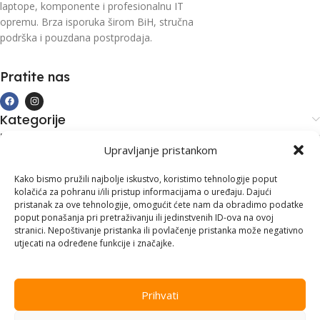
laptope, komponente i profesionalnu IT
opremu. Brza isporuka širom BiH, stručna
podrška i pouzdana postprodaja.
Pratite nas
Kategorije
Kupovina i podrška
Upravljanje pristankom
Moj račun
Kontakt informacije
Kako bismo pružili najbolje iskustvo, koristimo tehnologije poput
kolačića za pohranu i/ili pristup informacijama o uređaju. Dajući
Branilaca Bosne, 75 300 Lukavac
pristanak za ove tehnologije, omogućit ćete nam da obradimo podatke
poput ponašanja pri pretraživanju ili jedinstvenih ID-ova na ovoj
+387 35 555 999
stranici. Nepoštivanje pristanka ili povlačenje pristanka može negativno
utjecati na određene funkcije i značajke.
info@pconer.ba
ID: 4210115760008
Prihvati
PDV : 210115760008