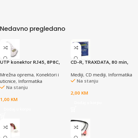
Nedavno pregledano
UTP konektor RJ45, 8P8C,
CD-R, TRAXDATA, 80 min,
cat5e
52X, SLIMBOX
Mrežna oprema
,
Konektori i
Mediji
,
CD mediji
,
Informatika
Na stanju
uticnice
,
Informatika
Na stanju
2,00
KM
1,00
KM
Dodaj u korpu
Dodaj u korpu