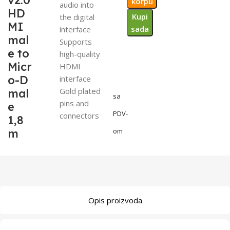
v2.0
korpu
audio into
HD
Kupi
the digital
MI
sada
interface
mal
Supports
e to
high-quality
Micr
HDMI
o-D
interface
Gold plated
mal
sa
pins and
e
PDV-
connectors
1,8
m
om
Opis proizvoda