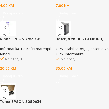
4,00
KM
7,00
KM
Dodaj u korpu
Dodaj u korpu
Ribon EPSON 7753-GB
Baterija za UPS GEMBIRD,
S015021, LQ 300 350
12V 4,5 AH BAT-12V4.5AH
Informatika
,
Potrošni materijal
,
UPS, stabilizatori, ...
,
Baterije za
/4X0/5X0/8X0 (A4)S015633
Riboni
UPS
,
Informatika
Na stanju
Na stanju
20,00
KM
35,00
KM
Dodaj u korpu
Dodaj u korpu
Toner EPSON S050034
yellow, za ACL2000