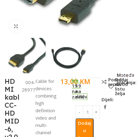
Click to enlarge
SKU:
Metode
Poredi
Dodaj
13,00
KM
HD
Cable for
004-
plaćanja:
proizvod
na
19
19
MI
devices
listu
28977
na
na
želja
combining
kabl
zalihi
zalihi
Dijeli:
high
CC-
definition
HD
video and
MID
Dodaj
multi-
-6,
u
channel