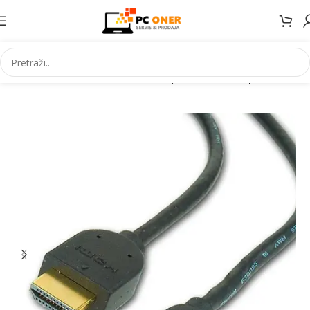
Početna
Informatika
Kablovi i adapteri
Video adapteri