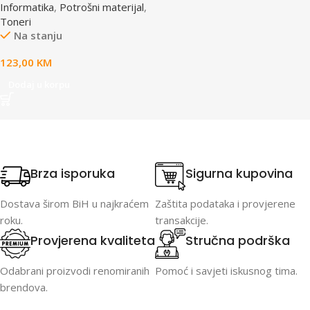
Informatika
,
Potrošni materijal
,
Toneri
Na stanju
123,00
KM
Dodaj u korpu
Brza isporuka
Sigurna kupovina
Dostava širom BiH u najkraćem
Zaštita podataka i provjerene
roku.
transakcije.
Provjerena kvaliteta
Stručna podrška
Odabrani proizvodi renomiranih
Pomoć i savjeti iskusnog tima.
brendova.