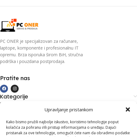
PC ONER je specijalizovan za računare,
laptope, komponente i profesionalnu IT
opremu. Brza isporuka širom BiH, stručna
podrška i pouzdana postprodaja.
Pratite nas
Kategorije
Kupovina i podrška
Upravljanje pristankom
Moj račun
Kontakt informacije
Kako bismo pružili najbolje iskustvo, koristimo tehnologije poput
kolačića za pohranu i/ili pristup informacijama o uređaju. Dajući
Branilaca Bosne, 75 300 Lukavac
pristanak za ove tehnologije, omogućit ćete nam da obradimo podatke