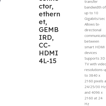
transfer
ctor,
bandwidth of
ethern
up to 10
Gigabits/sec
et,
Allows bi-
GEMB
directional
IRD,
communicati
between
CC-
smart HDMI
HDMI
devices
Supports 3D
4L-15
TV with vide
resolutions 
to 3840 x
2160 pixels 
24/25/30 Hz
and 4096 x
2160 at 24
Hz