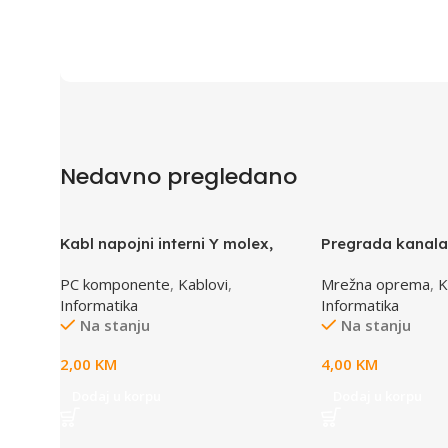
Nedavno pregledano
Kabl napojni interni Y molex,
Pregrada kanal
GEMBIRD CC-PSU-1 molex 4pin
TGDW2
PC komponente
,
Kablovi
,
Mrežna oprema
,
K
1x female to 2x male
Informatika
Informatika
Na stanju
Na stanju
2,00
KM
4,00
KM
Dodaj u korpu
Dodaj u korpu