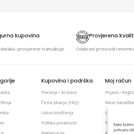
gurna kupovina
Provjerena kvali
odataka i provjerene transakcije.
Odabrani proizvodi renomir
gorije
Kupovina i podrška
Moj račun
atika
Plaćanje i dostava
Prijava / Regist
iferija
Česta pitanja (FAQ)
Moje narudžb
onika
Uslovi korištenja
Lista želja
ari
Politika privatnosti
Poređenje pro
Kako bismo p
pohranu i/il
ice
Reklamacije
Adrese i podaci