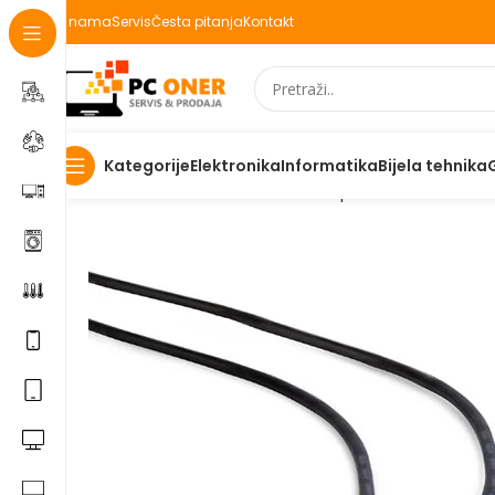
O nama
Servis
Česta pitanja
Kontakt
Elektronika
Informatika
Bijela tehnika
Kategorije
Početna
Informatika
Kablovi i adapteri
Video kablovi