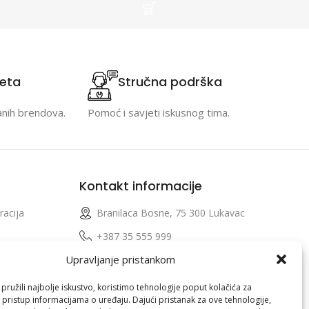
teta
Stručna podrška
anih brendova.
Pomoć i savjeti iskusnog tima.
Kontakt informacije
racija
Branilaca Bosne, 75 300 Lukavac
e
+387 35 555 999
Upravljanje pristankom
info@pconer.ba
izvoda
ID: 4210115760008
ružili najbolje iskustvo, koristimo tehnologije poput kolačića za
i pristup informacijama o uređaju. Dajući pristanak za ove tehnologije,
 profila
PDV : 210115760008