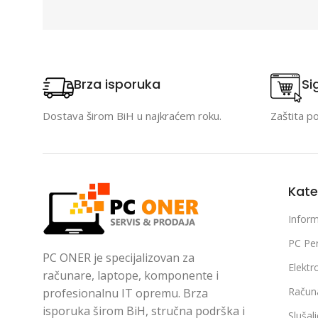
Brza isporuka
Si
Dostava širom BiH u najkraćem roku.
Zaštita p
Kate
Inform
PC Per
PC ONER je specijalizovan za
Elektr
računare, laptope, komponente i
Račun
profesionalnu IT opremu. Brza
isporuka širom BiH, stručna podrška i
Slušal