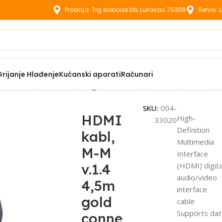
Prodaja: Trg slobode bb, Lukavac 75308
Servis:
Grijanje Hlađenje
Kućanski aparati
Računari
HDMI kabl, M-M v.1.4 4,5m gold connector, ethernet, GEMBIRD
SKU:
004-
HDMI
High-
33020
Definition
kabl,
Multimedia
M-M
Interface
v.1.4
(HDMI) digita
audio/video
4,5m
interface
gold
cable
Supports dat
conne