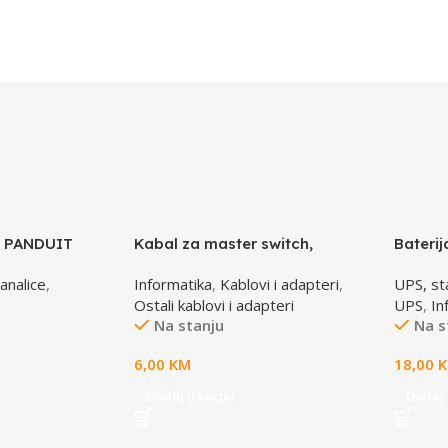
a PANDUIT
Kabal za master switch,
Bateri
MD6M/MD6M, CC-143-6,
4,5 AH
analice
,
Informatika
,
Kablovi i adapteri
,
UPS, stab
GEMBIRD
Ostali kablovi i adapteri
UPS
,
In
Na stanju
Na s
6,00
KM
18,00
Dodaj u korpu
Dodaj 