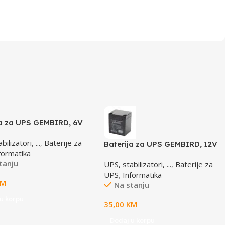
ja za UPS GEMBIRD, 6V
 BAT-6V4.5AH
ilizatori, ...
,
Baterije za
Baterija za UPS GEMBIRD, 12V
formatika
4,5 AH BAT-12V4.5AH
tanju
UPS, stabilizatori, ...
,
Baterije za
UPS
,
Informatika
KM
Na stanju
u korpu
35,00
KM
Dodaj u korpu