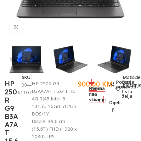
Click to enlarge
SKU:
Metode
Poredi
Dodaj
900,00
KM
HP
HP 250R G9
004-
plaćanja
proizvod
na
Nema
Nema
250
B3AA7AT 15.6” FHD
listu
61107
na
na
želja
AG RJ45 Intel i3
R
stanju
stanju
Dijeli:
1315U 16GB 512GB
G9
DOS/1Y
B3A
Displej 39,6 cm
A7A
(15,6””) FHD (1920 x
T
1080), IPS,