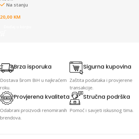
Na stanju
20,00
KM
Dodaj u korpu
Brza isporuka
Sigurna kupovina
Dostava širom BiH u najkraćem
Zaštita podataka i provjerene
roku.
transakcije.
Provjerena kvaliteta
Stručna podrška
Odabrani proizvodi renomiranih
Pomoć i savjeti iskusnog tima.
brendova.