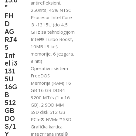
15.6
antirefleksioni,
”
250nits, 45% NTSC
FH
Procesor Intel Core
D
i3 -1315U (do 4,5
AG
GHz sa tehnologijom
RJ4
Intel® Turbo Boost,
5
10MB L3 keš
memorije, 6 jezgara,
Int
8 niti)
el i3
Operativni sistem
131
FreeDOS
5U
Memorija (RAM) 16
16G
GB 16 GB DDR4-
B
3200 MT/s (1 x 16
512
GB), 2 SODIMM
GB
SSD disk 512 GB
DO
PCIe® NVMe™ SSD
S/1
Grafička kartica
Y
Integrirana Intel®