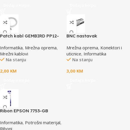
Dodaj u korpu
Dodaj u korpu
Patch kabl GEMBIRD PP12-
BNC nastavak
0.5M, 0,5m, cat.5e, grey
Informatika
,
Mrežna oprema
,
Mrežna oprema
,
Konektori i
Mrežni kablovi
uticnice
,
Informatika
Na stanju
Na stanju
2,00
KM
3,00
KM
Dodaj u korpu
Dodaj u korpu
Ribon EPSON 7753-GB
S015021, LQ 300 350
Informatika
,
Potrošni materijal
,
/4X0/5X0/8X0 (A4)S015633
Riboni