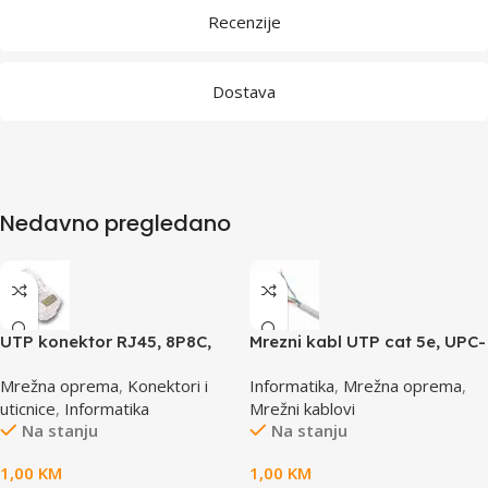
Recenzije
Dostava
Nedavno pregledano
UTP konektor RJ45, 8P8C,
Mrezni kabl UTP cat 5e, UPC-
cat5e
5004E po metru GEMBIRD
Mrežna oprema
,
Konektori i
Informatika
,
Mrežna oprema
,
uticnice
,
Informatika
Mrežni kablovi
Na stanju
Na stanju
1,00
KM
1,00
KM