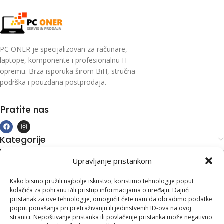
PC ONER je specijalizovan za računare,
laptope, komponente i profesionalnu IT
opremu. Brza isporuka širom BiH, stručna
podrška i pouzdana postprodaja.
Pratite nas
Kategorije
Kupovina i podrška
Upravljanje pristankom
Moj račun
Kontakt informacije
Kako bismo pružili najbolje iskustvo, koristimo tehnologije poput
kolačića za pohranu i/ili pristup informacijama o uređaju. Dajući
Branilaca Bosne, 75 300 Lukavac
pristanak za ove tehnologije, omogućit ćete nam da obradimo podatke
poput ponašanja pri pretraživanju ili jedinstvenih ID-ova na ovoj
+387 35 555 999
stranici. Nepoštivanje pristanka ili povlačenje pristanka može negativno