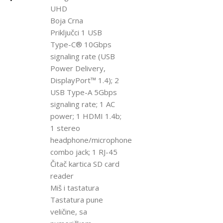
UHD
Boja Crna
Priključci 1 USB
Type-C® 10Gbps
signaling rate (USB
Power Delivery,
DisplayPort™ 1.4); 2
USB Type-A 5Gbps
signaling rate; 1 AC
power; 1 HDMI 1.4b;
1 stereo
headphone/microphone
combo jack; 1 RJ-45
Čitač kartica SD card
reader
Miš i tastatura
Tastatura pune
veličine, sa