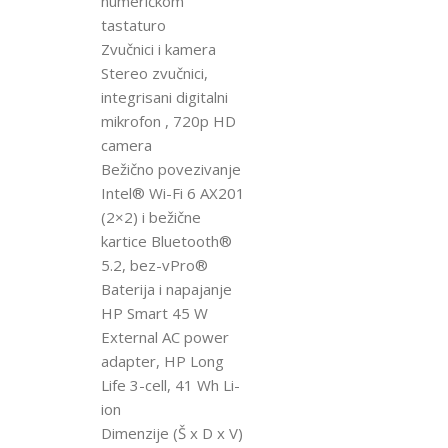
numeričkom
tastaturo
Zvučnici i kamera
Stereo zvučnici,
integrisani digitalni
mikrofon , 720p HD
camera
Bežično povezivanje
Intel® Wi-Fi 6 AX201
(2×2) i bežične
kartice Bluetooth®
5.2, bez-vPro®
Baterija i napajanje
HP Smart 45 W
External AC power
adapter, HP Long
Life 3-cell, 41 Wh Li-
ion
Dimenzije (Š x D x V)