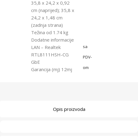
35,8 x 24,2 x 0,92
cm (naprijed); 35,8 x
24,2 x 1,48 cm
(zadnja strana)
Težina od 1.74 kg
Dodatne informacije
sa
LAN – Realtek
RTL8111HSH-CG
PDV-
GbE
om
Garancija (mj) 12mj
Opis proizvoda