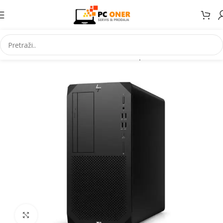
Početna
Informatika
Racunari
Desktop PC
Click to enlarge