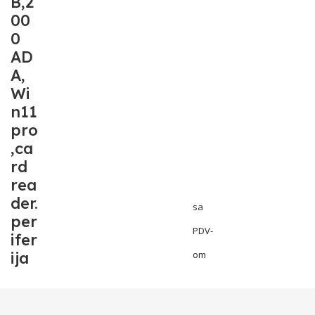
B,2
00
0
AD
A,
Wi
n11
pro
,ca
rd
rea
der.
sa
per
PDV-
ifer
ija
om