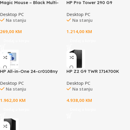
Magic Mouse – Black Multi-
HP Pro Tower 290 G9
Touch Surface,Model A3204
i51450014500,8GB,512GB,Fre
Desktop PC
Desktop PC
eDOS,NoDVDRW,Wlan,perife
Na stanju
Na stanju
rija,3godine garancije
269,00
KM
1.214,00
KM
Dodaj u korpu
Dodaj u korpu
HP All-in-One 24-cr0108ny
HP Z2 G9 TWR I714700K
PC23,8”,Touch,7730U,16GB
32GB/1TB14700K,32GB,A100
Desktop PC
Desktop PC
DDR4,FreeDOS,512GB,Wlan,
0 8GB,Win 11 pro, 1TB,SD
Na stanju
Na stanju
Wireless periferija, bi
Card reader,periferija,3god
1.962,00
KM
4.938,00
KM
Dodaj u korpu
Dodaj u korpu