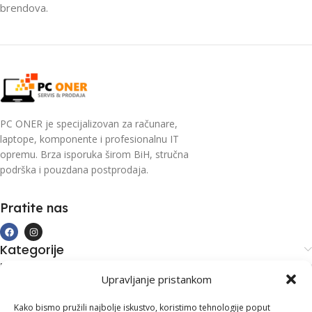
brendova.
PC ONER je specijalizovan za računare,
laptope, komponente i profesionalnu IT
opremu. Brza isporuka širom BiH, stručna
podrška i pouzdana postprodaja.
Pratite nas
Kategorije
Kupovina i podrška
Upravljanje pristankom
Moj račun
Kontakt informacije
Kako bismo pružili najbolje iskustvo, koristimo tehnologije poput