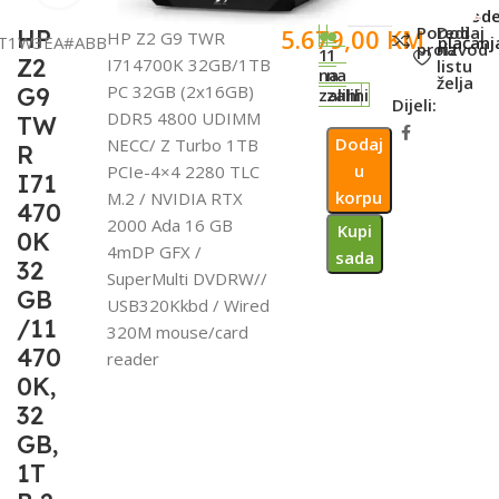
SKU:
002-
Metod
Poredi
Dodaj
5.679,00
KM
HP
HP Z2 G9 TWR
T1W3EA#ABB
plaćanj
proizvod
na
1
1
Z2
I714700K 32GB/1TB
listu
na
na
želja
PC 32GB (2x16GB)
G9
zalihi
zalihi
Dijeli:
DDR5 4800 UDIMM
TW
Dodaj
NECC/ Z Turbo 1TB
R
u
PCIe-4×4 2280 TLC
I71
korpu
M.2 / NVIDIA RTX
470
2000 Ada 16 GB
Kupi
0K
4mDP GFX /
sada
32
SuperMulti DVDRW//
GB
USB320Kkbd / Wired
/11
320M mouse/card
470
reader
0K,
32
GB,
1T