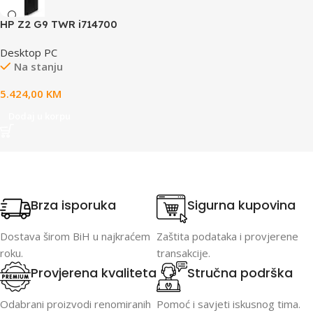
HP Z2 G9 TWR i714700
32GB/1T14700,32GB,1TB,win
Desktop PC
11 pro,RTX2000 ADA,Wlan,
Na stanju
periferija
5.424,00
KM
Dodaj u korpu
Brza isporuka
Sigurna kupovina
Dostava širom BiH u najkraćem
Zaštita podataka i provjerene
roku.
transakcije.
Provjerena kvaliteta
Stručna podrška
Odabrani proizvodi renomiranih
Pomoć i savjeti iskusnog tima.