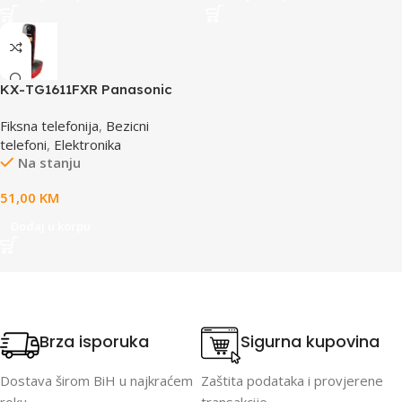
KX-TG1611FXR Panasonic
telefon crno/crveni DECT
Fiksna telefonija
,
Bezicni
CID
telefoni
,
Elektronika
Na stanju
51,00
KM
Dodaj u korpu
Brza isporuka
Sigurna kupovina
Dostava širom BiH u najkraćem
Zaštita podataka i provjerene