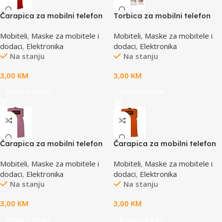
Čarapica za mobilni telefon
Torbica za mobilni telefon
SBOX MCF-S8 crvena
SBOX MCF-02 S
Mobiteli
,
Maske za mobitele i
Mobiteli
,
Maske za mobitele i
65x100mm
110x43x17mm
dodaci
,
Elektronika
dodaci
,
Elektronika
Na stanju
Na stanju
3,00
KM
3,00
KM
Dodaj u korpu
Dodaj u korpu
Čarapica za mobilni telefon
Čarapica za mobilni telefon
SBOX MCF-S1 roza
SBOX MCF-S2 narandžasta
Mobiteli
,
Maske za mobitele i
Mobiteli
,
Maske za mobitele i
65x100mm
65x100mm
dodaci
,
Elektronika
dodaci
,
Elektronika
Na stanju
Na stanju
3,00
KM
3,00
KM
Dodaj u korpu
Dodaj u korpu