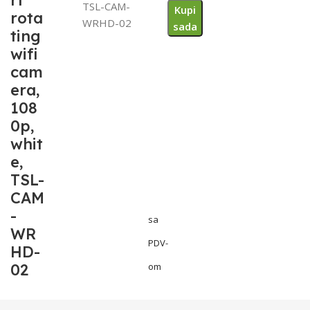
rt
TSL-CAM-
Kupi
rota
WRHD-02
sada
ting
wifi
cam
era,
108
0p,
whit
e,
TSL-
CAM
-
sa
WR
PDV-
HD-
02
om