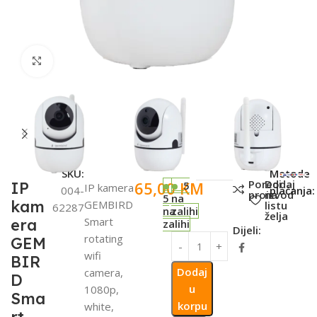
Click to enlarge
SKU:
Metode
Poredi
Dodaj
65,00
KM
IP
5
IP kamera
004-
plaćanja:
proizvod
na
5
na
kam
GEMBIRD
listu
62287
na
zalihi
želja
Smart
era
zalihi
Dijeli:
rotating
GEM
wifi
BIR
Dodaj
camera,
D
u
1080p,
Sma
korpu
white,