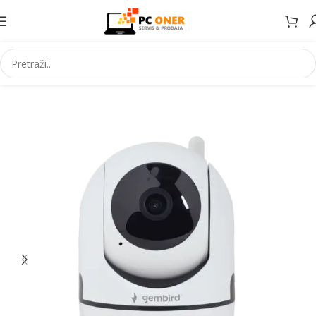
Početna
Elektronika
Video nadzor
IP kamere