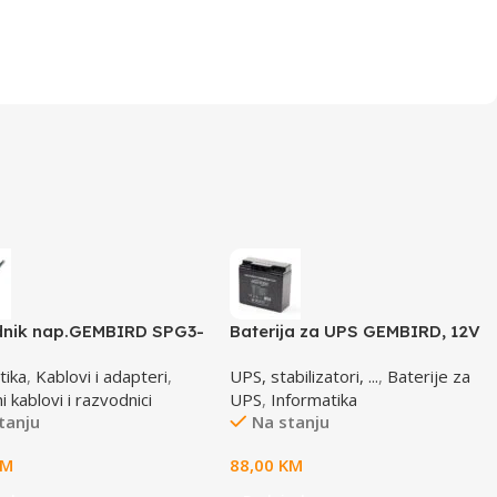
nik nap.GEMBIRD SPG3-
Baterija za UPS GEMBIRD, 12V
 utičnica, prekidač, 1,8M,
17 AH BAT-12V17AH/4
tika
,
Kablovi i adapteri
,
UPS, stabilizatori, ...
,
Baterije za
ač, prenaponska zaštita
 kablovi i razvodnici
UPS
,
Informatika
tanju
Na stanju
KM
88,00
KM