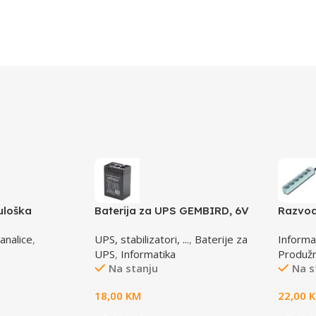
uloška
Baterija za UPS GEMBIRD, 6V
Razvod
4,5 AH BAT-6V4.5AH
B-6C, 5
analice
,
UPS, stabilizatori, ...
,
Baterije za
Informa
osigur
UPS
,
Informatika
Produžni
Na stanju
Na s
18,00
KM
22,00