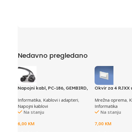
Nedavno pregledano
Napojni kabl, PC-186, GEMBIRD,
Okvir za 4 RJXX 
1,8m
T70FH4IW
Informatika
,
Kablovi i adapteri
,
Mrežna oprema
,
K
Napojni kablovi
Informatika
Na stanju
Na stanju
6,00
KM
7,00
KM