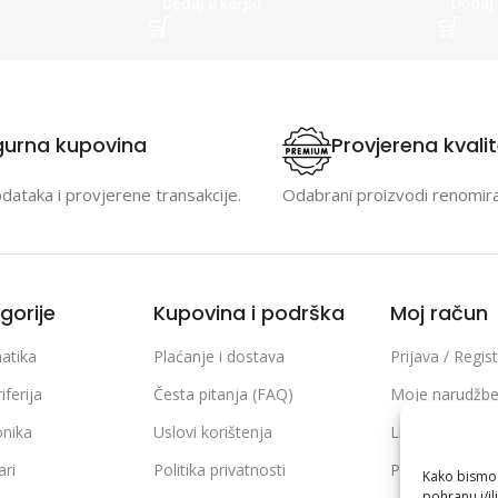
Dodaj u korpu
Dodaj 
gurna kupovina
Provjerena kvali
odataka i provjerene transakcije.
Odabrani proizvodi renomir
gorije
Kupovina i podrška
Moj račun
atika
Plaćanje i dostava
Prijava / Regist
iferija
Česta pitanja (FAQ)
Moje narudžb
onika
Uslovi korištenja
Lista želja
ari
Politika privatnosti
Poređenje pro
Kako bismo p
pohranu i/il