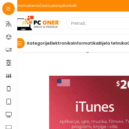
O nama
Servis
Česta pitanja
Kontakt
Elektronika
Informatika
Bijela tehnika
Kategorije
Početna
Informatika
Racunari
Digitalni kodovi
Itunes 