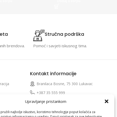
u korpu
Dodaj u korpu
teta
Stručna podrška
anih brendova.
Pomoć i savjeti iskusnog tima.
Kontakt informacije
racija
Branilaca Bosne, 75 300 Lukavac
e
+387 35 555 999
Upravljanje pristankom
info@pconer.ba
izvoda
ID: 4210115760008
ružili najbolje iskustvo, koristimo tehnologije poput kolačića za
i pristup informacijama o uređaju. Dajući pristanak za ove tehnologije,