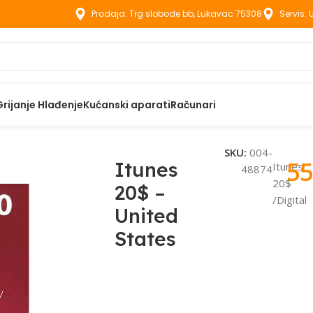
Prodaja: Trg slobode bb, Lukavac 75308
Servis:
Grijanje Hlađenje
Kućanski aparati
Računari
20$ – United States
SKU:
004-
55
Itunes
Itunes
48874
20$
20$ –
/Digital
United
States