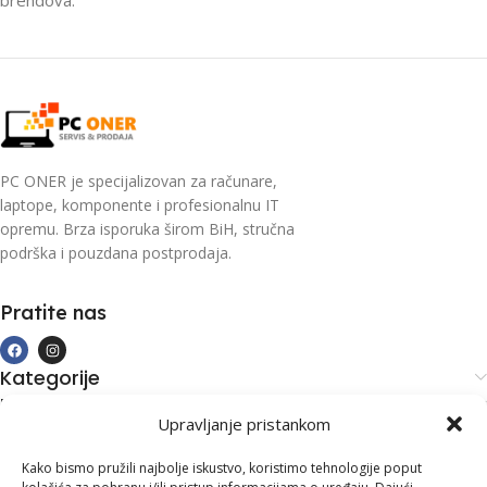
PC ONER je specijalizovan za računare,
laptope, komponente i profesionalnu IT
opremu. Brza isporuka širom BiH, stručna
podrška i pouzdana postprodaja.
Pratite nas
Kategorije
Kupovina i podrška
Upravljanje pristankom
Moj račun
Kontakt informacije
Kako bismo pružili najbolje iskustvo, koristimo tehnologije poput