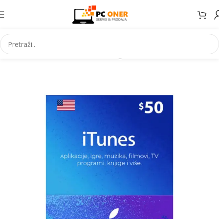
Početna
Informatika
Racunari
Digitalni kodovi