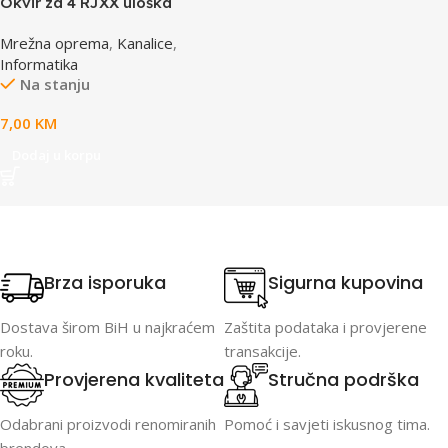
Okvir za 4 RJXX uloška
T70FH4IW
Mrežna oprema
,
Kanalice
,
Informatika
Na stanju
7,00
KM
Dodaj u korpu
Brza isporuka
Sigurna kupovina
Dostava širom BiH u najkraćem
Zaštita podataka i provjerene
roku.
transakcije.
Provjerena kvaliteta
Stručna podrška
Odabrani proizvodi renomiranih
Pomoć i savjeti iskusnog tima.
brendova.