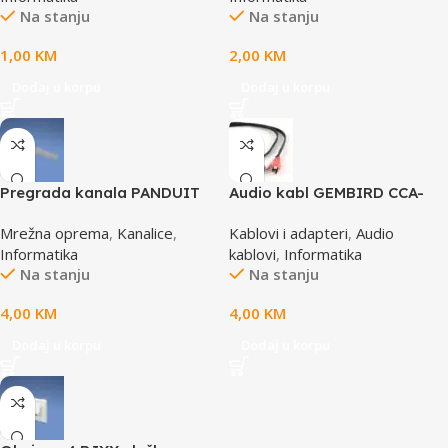
Na stanju
Na stanju
1,00
KM
2,00
KM
Dodaj u korpu
Dodaj u korpu
Pregrada kanala PANDUIT
Audio kabl GEMBIRD CCA-
TGDW2
458, 3,5mm stereo to 2
Mrežna oprema
,
Kanalice
,
Kablovi i adapteri
,
Audio
phono, 1,5m
Informatika
kablovi
,
Informatika
Na stanju
Na stanju
4,00
KM
4,00
KM
Dodaj u korpu
Dodaj u korpu