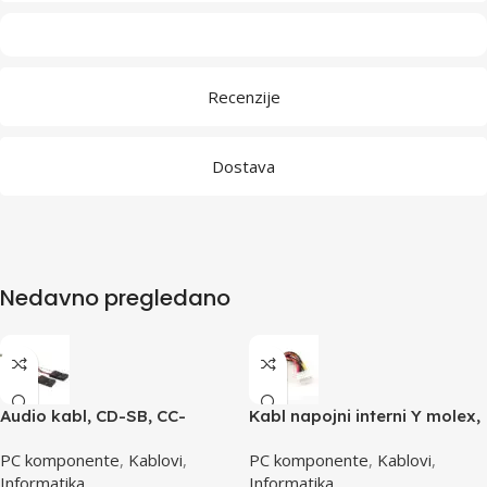
Recenzije
Dostava
Nedavno pregledano
Audio kabl, CD-SB, CC-
Kabl napojni interni Y molex,
AUDIO, GEMBIRD
GEMBIRD CC-PSU-1 molex
PC komponente
,
Kablovi
,
PC komponente
,
Kablovi
,
4pin 1x female to 2x male
Informatika
Informatika