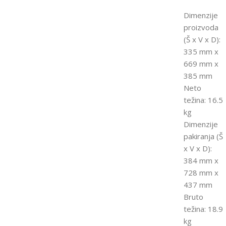
Dimenzije
proizvoda
(Š x V x D):
335 mm x
669 mm x
385 mm
Neto
težina: 16.5
kg
Dimenzije
pakiranja (Š
x V x D):
384 mm x
728 mm x
437 mm
Bruto
težina: 18.9
kg