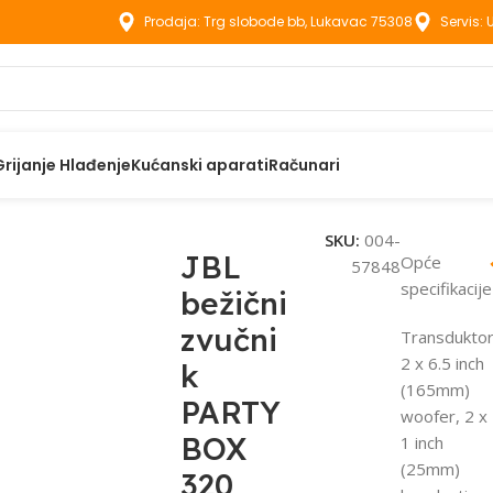
Prodaja: Trg slobode bb, Lukavac 75308
Servis:
Grijanje Hlađenje
Kućanski aparati
Računari
i zvučnik PARTY BOX 320
SKU:
004-
JBL
Opće
57848
specifikacije
bežični
zvučni
Transduktori
2 x 6.5 inch
k
(165mm)
PARTY
woofer, 2 x
BOX
1 inch
(25mm)
320