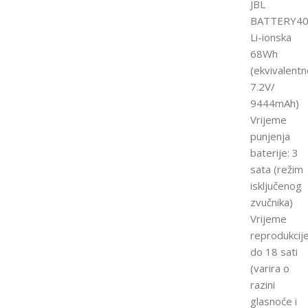
JBL
BATTERY40
Li-ionska
68Wh
(ekvivalentn
7.2V/
9444mAh)
Vrijeme
punjenja
baterije: 3
sata (režim
isključenog
zvučnika)
Vrijeme
reprodukcije
do 18 sati
(varira o
razini
glasnoće i