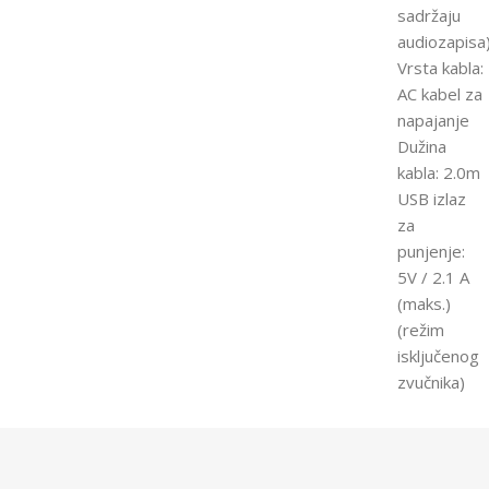
sadržaju
audiozapisa
Vrsta kabla:
AC kabel za
napajanje
Dužina
kabla: 2.0m
USB izlaz
za
punjenje:
5V / 2.1 A
(maks.)
(režim
isključenog
zvučnika)