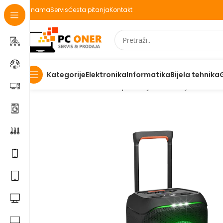
O nama
Servis
Česta pitanja
Kontakt
Elektronika
Informatika
Bijela tehnika
Kategorije
Početna
Informatika
PC periferija
Zvucnici
JBL bežičn