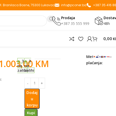
 Ul. Branilaca Bosne, 75300 Lukavac
info@pconer.ba
+387 35 416 8
Prodaja
Dosta
+387 35 555 999
48h
0,00
K
Metode
1.003,00
KM
3
3
plaćanja:
na
na
zalihi
zalihi
:
Dodaj
u
korpu
Kupi