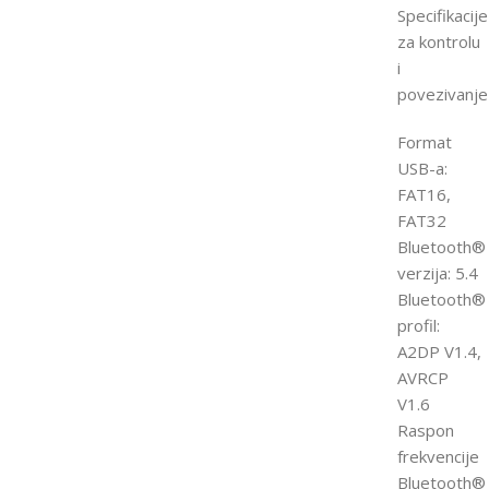
Specifikacije
za kontrolu
i
povezivanje
Format
USB-a:
FAT16,
FAT32
Bluetooth®
verzija: 5.4
Bluetooth®
profil:
A2DP V1.4,
AVRCP
V1.6
Raspon
frekvencije
Bluetooth®