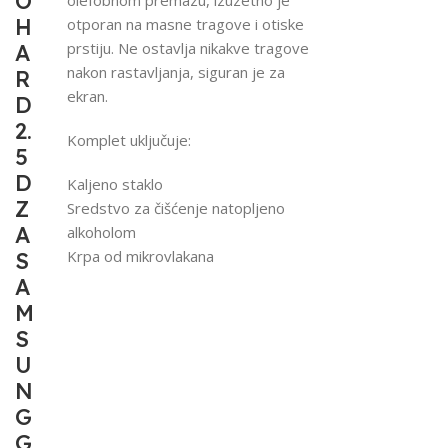
O
H
otporan na masne tragove i otiske
prstiju. Ne ostavlja nikakve tragove
A
nakon rastavljanja, siguran je za
R
ekran.
D
2.
Komplet uključuje:
5
D
Kaljeno staklo
Z
Sredstvo za čišćenje natopljeno
A
alkoholom
Krpa od mikrovlakana
S
A
M
S
U
N
G
G