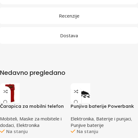
Recenzije
Dostava
Nedavno pregledano
Čarapica za mobilni telefon
Punjiva baterije Powerbank
SBOX MCF-S8 crvena
Li-Ion Polymer 1500mAh
Mobiteli
,
Maske za mobitele i
Elektronika
,
Baterije i punjaci
,
65x100mm
168267 MANHATTAN
dodaci
,
Elektronika
Punjive baterije
Na stanju
Na stanju