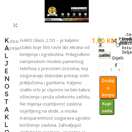
Click to enlarge
SKU:
Meto
Pored
Dod
1,00
KM
K
HARD Glass 2.5D – je kaljeno
004-
plaća
proiz
na
2
2
A
staklo koje štiti ravni dio ekrana od
listu
53996
na
na
želja
lomljenja i ogrebotina. Prilagođeno
L
zalihi
zalihi
Dijeli:
namjenskom modelu pametnog
J
telefona s preciznim izrezima, koji
E
osiguravaju slobodan pristup svim
N
Dodaj
priključcima i gumbima. Kaljeno
O
u
staklo vrlo je otporno na bilo kakva
S
korpu
oštećenja i pruža učinkovitu zaštitu.
T
Kupi
Ne mijenja osjetljivost zaslona
A
sada
osjetljivog na dodir, a visoka
K
transparentnost osigurava ugodno
L
korištenje zaslona. Zahvaljujući
olefobnom premazu, izuzetno je