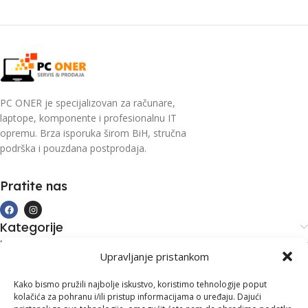
PC ONER je specijalizovan za računare,
laptope, komponente i profesionalnu IT
opremu. Brza isporuka širom BiH, stručna
podrška i pouzdana postprodaja.
Pratite nas
Kategorije
Kupovina i podrška
Upravljanje pristankom
Moj račun
Kontakt informacije
Kako bismo pružili najbolje iskustvo, koristimo tehnologije poput
kolačića za pohranu i/ili pristup informacijama o uređaju. Dajući
Branilaca Bosne, 75 300 Lukavac