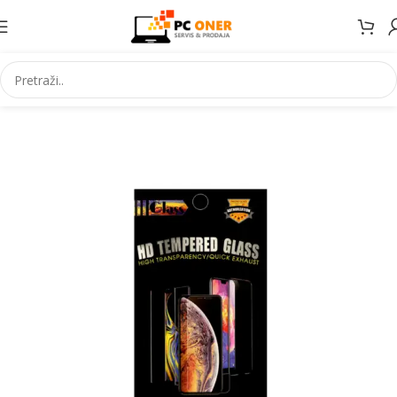
Početna
Elektronika
Mobiteli
Maske za mobitele i dodaci