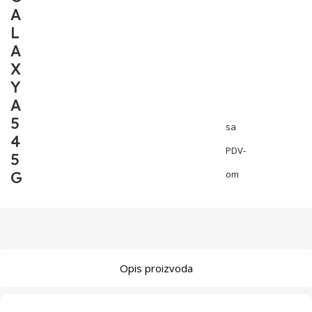
A
L
A
X
Y
A
5
sa
4
PDV-
5
G
om
Opis proizvoda