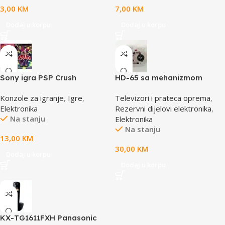
3,00
KM
7,00
KM
Dodaj u korpu
Dodaj u korpu
Sony igra PSP Crush
HD-65 sa mehanizmom
CD/DVD Drive Lens – laser
Konzole za igranje
,
Igre
,
Televizori i prateca oprema
,
AE-HD65M
Elektronika
Rezervni dijelovi elektronika
,
Na stanju
Elektronika
Na stanju
13,00
KM
30,00
KM
Dodaj u korpu
Dodaj u korpu
KX-TG1611FXH Panasonic