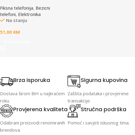
telefon crni DECT CID
Fiksna telefonija
,
Bezicni
telefoni
,
Elektronika
Na stanju
51,00
KM
Dodaj u korpu
Brza isporuka
Sigurna kupovina
Dostava širom BiH u najkraćem
Zaštita podataka i provjerene
roku.
transakcije.
Provjerena kvaliteta
Stručna podrška
Odabrani proizvodi renomiranih
Pomoć i savjeti iskusnog tima.
brendova.