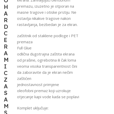
O
H
premazu, izuzetno je otporan na
masne tragove i otiske prstiju. Ne
A
ostavlja nikakve tragove nakon
R
rastavljanja, bezbedan je za ekran.
D
C
zaštitnik od staklene podloge i PET
E
premaza
R
Full Glue
A
odlična dugotrajna zaštita ekrana
M
od prašine, ogrebotina ili čak loma
I
veoma visoka transparentnost čini
C
da zaboravite da je ekran nečim
zaštićen
Z
jednostavnost primjene
A
oleofobni premaz koji uzrokuje
S
otjecanje kapi vode kada se poplavi
A
M
Komplet uključuje:
S