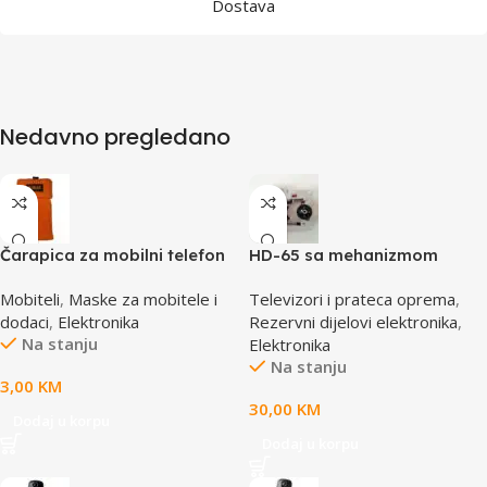
Dostava
Nedavno pregledano
Čarapica za mobilni telefon
HD-65 sa mehanizmom
SBOX MCF-S2 narandžasta
CD/DVD Drive Lens – laser
Mobiteli
,
Maske za mobitele i
Televizori i prateca oprema
,
65x100mm
AE-HD65M
dodaci
,
Elektronika
Rezervni dijelovi elektronika
,
Na stanju
Elektronika
Na stanju
3,00
KM
30,00
KM
Dodaj u korpu
Dodaj u korpu