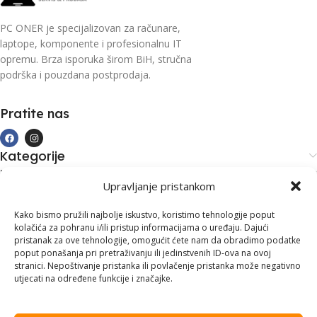
PC ONER je specijalizovan za računare,
laptope, komponente i profesionalnu IT
opremu. Brza isporuka širom BiH, stručna
podrška i pouzdana postprodaja.
Pratite nas
Kategorije
Kupovina i podrška
Upravljanje pristankom
Moj račun
Kontakt informacije
Kako bismo pružili najbolje iskustvo, koristimo tehnologije poput
kolačića za pohranu i/ili pristup informacijama o uređaju. Dajući
Branilaca Bosne, 75 300 Lukavac
pristanak za ove tehnologije, omogućit ćete nam da obradimo podatke
poput ponašanja pri pretraživanju ili jedinstvenih ID-ova na ovoj
+387 35 555 999
stranici. Nepoštivanje pristanka ili povlačenje pristanka može negativno
utjecati na određene funkcije i značajke.
info@pconer.ba
ID: 4210115760008