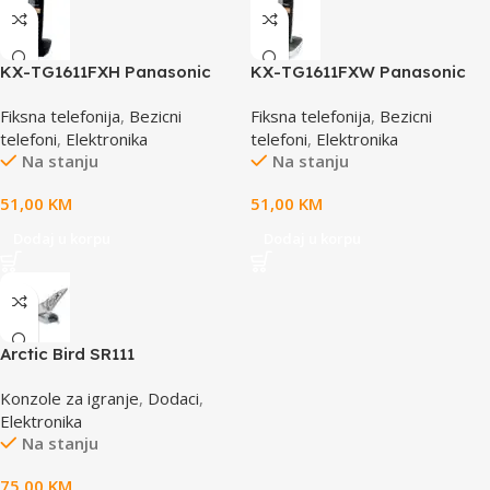
KX-TG1611FXH Panasonic
KX-TG1611FXW Panasonic
telefon crni DECT CID
telefon crno / bijeli DECT CID
Fiksna telefonija
,
Bezicni
Fiksna telefonija
,
Bezicni
telefoni
,
Elektronika
telefoni
,
Elektronika
Na stanju
Na stanju
51,00
KM
51,00
KM
Dodaj u korpu
Dodaj u korpu
Arctic Bird SR111
Konzole za igranje
,
Dodaci
,
Elektronika
Na stanju
75,00
KM