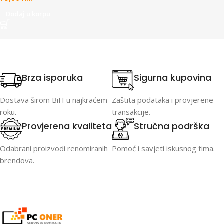
Dodaj u korpu
Brza isporuka
Sigurna kupovina
Dostava širom BiH u najkraćem
Zaštita podataka i provjerene
roku.
transakcije.
Provjerena kvaliteta
Stručna podrška
Odabrani proizvodi renomiranih
Pomoć i savjeti iskusnog tima.
brendova.