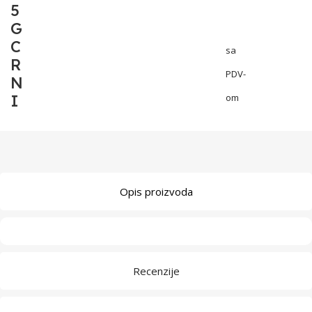
5
G
C
sa
R
PDV-
N
I
om
Opis proizvoda
Recenzije