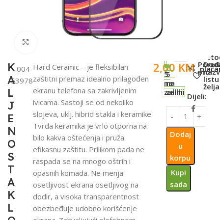
Click to enlarge
SKU:
Meto
Pored
Dod
2,00
KM
K
Hard Ceramic – je fleksibilan
004-
plaća
proiz
na
5
5
A
zaštitni premaz idealno prilagođen
listu
53978
na
na
želja
ekranu telefona sa zakrivljenim
L
zalihi
zalihi
Dijeli:
ivicama. Sastoji se od nekoliko
J
slojeva, uklj. hibrid stakla i keramike.
E
Tvrda keramika je vrlo otporna na
N
Dodaj
bilo kakva oštećenja i pruža
O
u
efikasnu zaštitu. Prilikom pada ne
S
korpu
raspada se na mnogo oštrih i
T
Kupi
opasnih komada. Ne menja
A
sada
osetljivost ekrana osetljivog na
K
dodir, a visoka transparentnost
L
obezbeđuje udobno korišćenje
ekrana. Zahvaljujući olefobnom