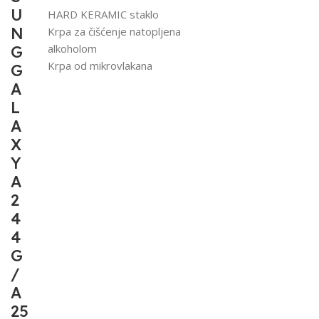
U
HARD KERAMIC staklo
N
Krpa za čišćenje natopljena
alkoholom
G
Krpa od mikrovlakana
G
A
L
A
X
Y
A
2
4
4
G
/
A
25