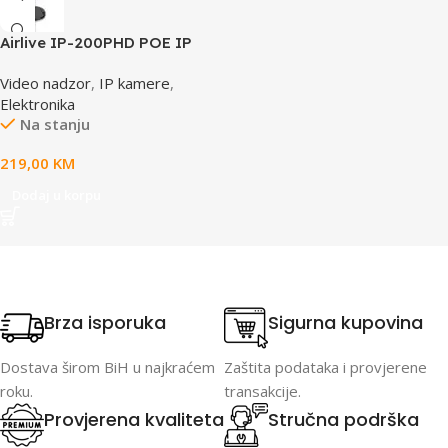
Airlive IP-200PHD POE IP
camera
Video nadzor
,
IP kamere
,
Elektronika
Na stanju
219,00
KM
Dodaj u korpu
Brza isporuka
Sigurna kupovina
Dostava širom BiH u najkraćem
Zaštita podataka i provjerene
roku.
transakcije.
Provjerena kvaliteta
Stručna podrška