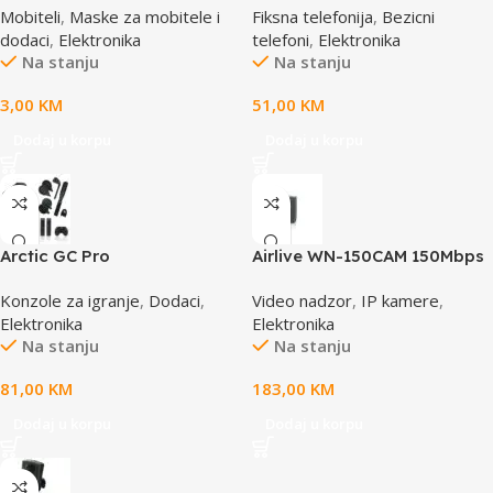
Mobiteli
,
Maske za mobitele i
Fiksna telefonija
,
Bezicni
65x100mm
dodaci
,
Elektronika
telefoni
,
Elektronika
Na stanju
Na stanju
3,00
KM
51,00
KM
Dodaj u korpu
Dodaj u korpu
Arctic GC Pro
Airlive WN-150CAM 150Mbps
Dual Stream IP camera
Konzole za igranje
,
Dodaci
,
Video nadzor
,
IP kamere
,
Elektronika
Elektronika
Na stanju
Na stanju
81,00
KM
183,00
KM
Dodaj u korpu
Dodaj u korpu