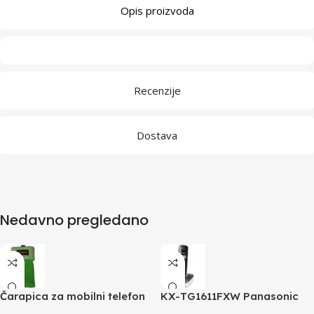
Opis proizvoda
Recenzije
Dostava
Nedavno pregledano
Čarapica za mobilni telefon
KX-TG1611FXW Panasonic
SBOX MCF-S5 zelena
telefon crno / bijeli DECT CID