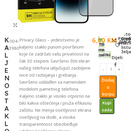
Click to enlarge
SKU:
Meto
Pored
Dod
6,00
KM
K
Privacy Glass – jedinstveno je
004-
plaća
proiz
na
19
19
A
kaljeno staklo punom površinom
listu
53980
na
na
želj
koje će zadržati vašu privatnost na
L
zalihi
zalihi
Dijeli:
čak 30 stepeni. Savršeno štiti ekran
J
našeg telefona uključujući zaobljene
E
ivice od razbijanja i grebanja.
N
Dodaj
Savršeno usklađen sa namenskim
O
u
modelom pametnog telefona.
S
korpu
Kaljeno staklo je visoko otporno na
T
Kupi
bilo kakva oštećenja i pruža efikasnu
A
sada
zaštitu. Ne menja osetljivost ekrana
K
osetljivog na dodir, a visoka
L
transparentnost obezbeđuje
udobno korišćenje ekrana.