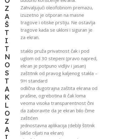
O
Z
Zahvaljujući oleofobnom premazu,
izuzetno je otporan na masne
A
tragove i otiske prstiju. Ne ostavlja
Š
tragove kada se ukloni i siguran je
T
za ekran.
I
T
staklo pruža privatnost čak i pod
N
uglom od 30 stepeni (pravo napred,
O
ekran je potpuno vidljiv i jasan)
S
zaštitnik od pravog kaljenog stakla –
T
9H standard
A
odlična dugotrajna zaštita ekrana od
prašine, ogrebotina ili čak loma
K
veoma visoka transparentnost čini
L
da zaboravite da je ekran bilo čime
O
zaštićen
Z
jednostavna aplikacija (deblji štitnik
A
lakše ciljati na ekran)
I