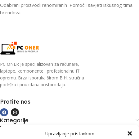
Odabrani proizvodi renomiranih
Pomoć i savjeti iskusnog tima.
brendova.
PC ONER je specijalizovan za računare,
laptope, komponente i profesionalnu IT
opremu. Brza isporuka širom BiH, stručna
podrška i pouzdana postprodaja.
Pratite nas
Kategorije
Kupovina i podrška
Upravljanje pristankom
Moj račun