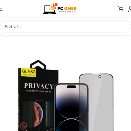
Početna
Elektronika
Mobiteli
Maske za mobitele i dodaci