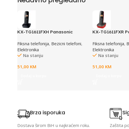
Nedavno pregledano
KX-TG1611FXH Panasonic
KX-TG1611FXR P
telefon crni DECT CID
telefon crno/crv
Fiksna telefonija
,
Bezicni telefoni
,
Fiksna telefonija
,
B
Elektronika
Elektronika
Na stanju
Na stanju
51,00
KM
51,00
KM
Dodaj u korpu
Dodaj u korpu
Brza isporuka
Si
Dostava širom BiH u najkraćem roku.
Zaštita p