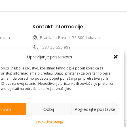
Kontakt informacije
racija
Branilaca Bosne, 75 300 Lukavac
e
+387 35 555 999
Upravljanje pristankom
info@pconer.ba
izvoda
ID: 4210115760008
ružili najbolje iskustvo, koristimo tehnologije poput kolačića za
i pristup informacijama o uređaju. Dajući pristanak za ove tehnologije,
 profila
PDV : 210115760008
te nam da obradimo podatke poput ponašanja pri pretraživanju ili
 ID-ova na ovoj stranici. Nepoštivanje pristanka ili povlačenje pristanka
vno utjecati na određene funkcije i značajke.
ihvati
Odbij
Pogledajte postavke
Uslovi korištenja