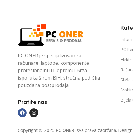
Kate
Inform
PC Per
PC ONER je specijalizovan za
Elektr
računare, laptope, komponente i
Račun
profesionalnu IT opremu. Brza
isporuka širom BiH, stručna podrška i
Slušal
pouzdana postprodaja.
Mobite
Bijela
Pratite nas
Copyright © 2025
PC ONER
, sva prava zadržana. Desig