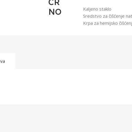
CR
Kaljeno staklo
NO
Sredstvo za čišćenje na
Krpa za hemijsko čišćen
ava