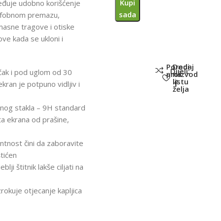
Kupi
đuje udobno korišćenje
sada
eofobnom premazu,
masne tragove i otiske
ove kada se ukloni i
Poredi
Dodaj
Dijeli:
 čak i pod uglom od 30
proizvod
na
listu
kran je potpuno vidljiv i
želja
jenog stakla – 9H standard
ta ekrana od prašine,
tnost čini da zaboravite
štićen
lji štitnik lakše ciljati na
rokuje otjecanje kapljica