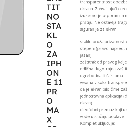
transparentnost obezbe
TIT
ekrana. Zahvaljujući ol
NO
izuzetno je otporan na 
prstiju. Ne ostavlja trag
STA
siguran je za ekran.
KL
staklo pruža privatnost
O
stepeni (pravo napred, e
ZA
jasan)
IPH
zaštitnik od pravog kal
odlična dugotrajna zašti
ON
ogrebotina ili čak loma
E 11
veoma visoka transparen
da je ekran bilo čime za
PR
jednostavna aplikacija (deb
O
ekran)
MA
oleofobni premaz koji uz
vode u slučaju poplave
X
Komplet uključuje: