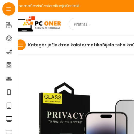
O nama
Servis
Česta pitanja
Kontakt
Elektronika
Informatika
Bijela tehnika
Kategorije
Početna
Elektronika
Mobiteli
Maske za mobitele i dod