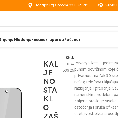
Prodaja: Trg slobode bb, Lukavac 75308
Servis:
Grijanje Hlađenje
Kućanski aparati
Računari
aci
KALJENO STAKLO ZAŠTITNO STAKLO ZA IPHONE 11 PRO 
SKU:
KAL
Privacy Glass – jedinstv
004-
punom površinom koje ć
53926
JE
privatnost na čak 30 ste
NO
našeg telefona uključuju
STA
razbijanja i grebanja. S
namenskim modelom pa
KL
Kaljeno staklo je visoko
O
oštećenja i pruža efikas
osetljivost ekrana osetlj
ZAŠ