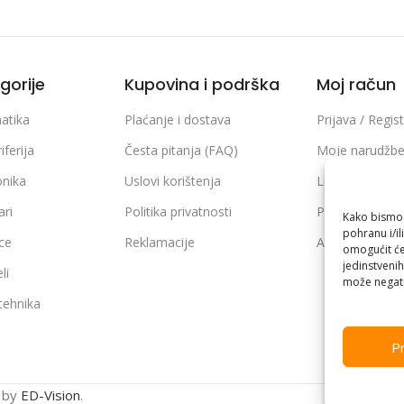
gorije
Kupovina i podrška
Moj račun
atika
Plaćanje i dostava
Prijava / Regist
iferija
Česta pitanja (FAQ)
Moje narudžb
onika
Uslovi korištenja
Lista želja
ari
Politika privatnosti
Poređenje pro
Kako bismo p
pohranu i/il
ice
Reklamacije
Adrese i podaci
omogućit će
jedinstvenih
li
može negati
 tehnika
Pr
n by
ED-Vision
.