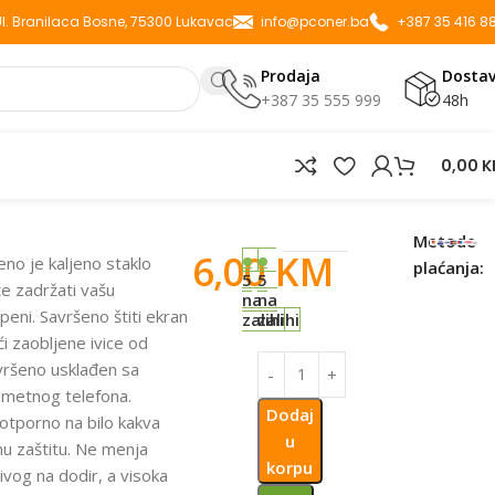
 Ul. Branilaca Bosne, 75300 Lukavac
info@pconer.ba
+387 35 416 8
Prodaja
Dosta
+387 35 555 999
48h
0,00
K
MAX CRNO
Metode
6,00
KM
eno je kaljeno staklo
plaćanja:
5
5
e zadržati vašu
na
na
peni. Savršeno štiti ekran
zalihi
zalihi
ći zaobljene ivice od
avršeno usklađen sa
metnog telefona.
Dodaj
 otporno na bilo kakva
u
nu zaštitu. Ne menja
korpu
ivog na dodir, a visoka