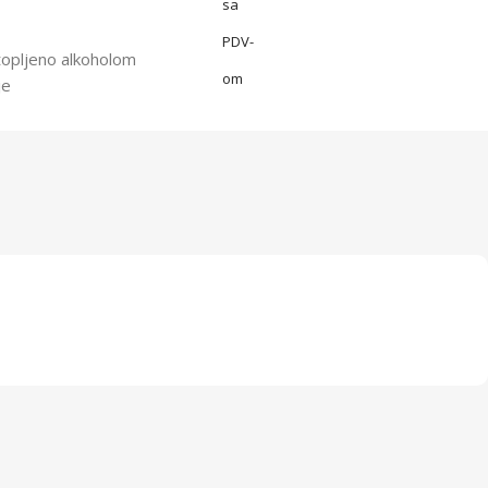
sa
PDV-
topljeno alkoholom
om
je