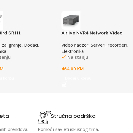
Bird SR111
Airlive NVR4 Network Video
Recorder
 za igranje
,
Dodaci
,
Video nadzor
,
Serveri, recorderi
,
nika
Elektronika
tanju
Na stanju
KM
464,00
KM
u korpu
Dodaj u korpu
teta
Stručna podrška
anih brendova.
Pomoć i savjeti iskusnog tima.