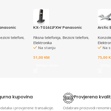
anasonic
KX-TG1611FXW Panasonic
Arctic 
eni DECT CID
telefon crno / bijeli DECT CID
ezicni telefoni
,
Fiksna telefonija
,
Bezicni telefoni
,
Konzole
Elektronika
Elektro
Na stanju
Na s
51,00
KM
75,00
Dodaj u korpu
Dodaj 
gurna kupovina
Provjerena kvali
odataka i provjerene transakcije.
Odabrani proizvodi renomir