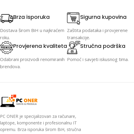
Brza isporuka
Sigurna kupovina
Dostava širom BiH u najkraćem
Zaštita podataka i provjerene
roku.
transakcije.
Provjerena kvaliteta
Stručna podrška
Odabrani proizvodi renomiranih
Pomoć i savjeti iskusnog tima.
brendova.
PC ONER je specijalizovan za računare,
laptope, komponente i profesionalnu IT
opremu. Brza isporuka širom BiH, stručna