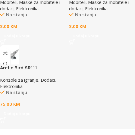
Mobiteli
,
Maske za mobitele i
Mobiteli
,
Maske za mobitele i
65x100mm
65x100mm
dodaci
,
Elektronika
dodaci
,
Elektronika
Na stanju
Na stanju
3,00
KM
3,00
KM
Dodaj u korpu
Dodaj u korpu
Arctic Bird SR111
Konzole za igranje
,
Dodaci
,
Elektronika
Na stanju
75,00
KM
Dodaj u korpu