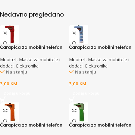
Nedavno pregledano
Čarapica za mobilni telefon
Čarapica za mobilni telefon
SBOX MCF-S8 crvena
SBOX MCF-S13 plavo-bijela
Mobiteli
,
Maske za mobitele i
Mobiteli
,
Maske za mobitele i
65x100mm
65x100mm
dodaci
,
Elektronika
dodaci
,
Elektronika
Na stanju
Na stanju
3,00
KM
3,00
KM
Dodaj u korpu
Dodaj u korpu
Čarapica za mobilni telefon
Čarapica za mobilni telefon
SBOX MCF-S2 narandžasta
SBOX MCF-S5 zelena