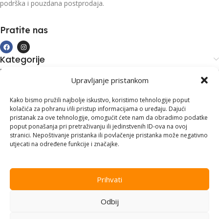
podrška i pouzdana postprodaja.
Pratite nas
Kategorije
Kupovina i podrška
Upravljanje pristankom
Moj račun
Kontakt informacije
Kako bismo pružili najbolje iskustvo, koristimo tehnologije poput
kolačića za pohranu i/ili pristup informacijama o uređaju. Dajući
Branilaca Bosne, 75 300 Lukavac
pristanak za ove tehnologije, omogućit ćete nam da obradimo podatke
poput ponašanja pri pretraživanju ili jedinstvenih ID-ova na ovoj
+387 35 555 999
stranici. Nepoštivanje pristanka ili povlačenje pristanka može negativno
utjecati na određene funkcije i značajke.
info@pconer.ba
ID: 4210115760008
Prihvati
PDV : 210115760008
Odbij
Copyright © 2025
PC ONER
, sva prava zadržana. Design by
ED-