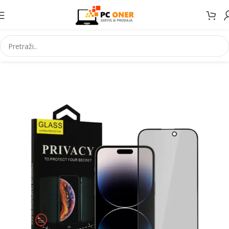
Početna
Elektronika
Mobiteli
Maske za mobitele i dodaci