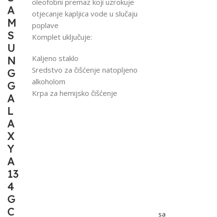
oleofobni premaz koji uzrokuje
A
otjecanje kapljica vode u slučaju
M
poplave
S
Komplet uključuje:
U
Kaljeno staklo
N
Sredstvo za čišćenje natopljeno
G
alkoholom
G
Krpa za hemijsko čišćenje
A
L
A
X
Y
A
13
4
G
C
sa