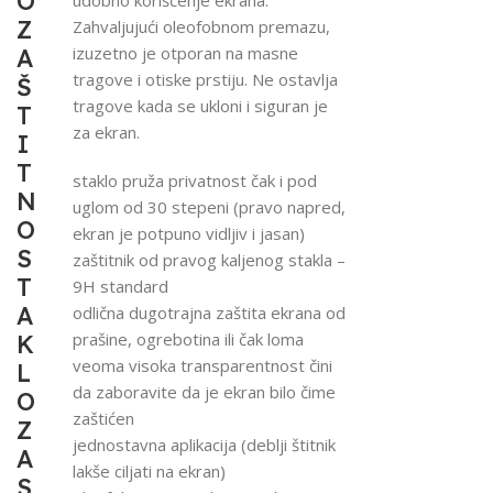
O
Z
Zahvaljujući oleofobnom premazu,
izuzetno je otporan na masne
A
tragove i otiske prstiju. Ne ostavlja
Š
tragove kada se ukloni i siguran je
T
za ekran.
I
T
staklo pruža privatnost čak i pod
N
uglom od 30 stepeni (pravo napred,
O
ekran je potpuno vidljiv i jasan)
S
zaštitnik od pravog kaljenog stakla –
T
9H standard
A
odlična dugotrajna zaštita ekrana od
prašine, ogrebotina ili čak loma
K
veoma visoka transparentnost čini
L
da zaboravite da je ekran bilo čime
O
zaštićen
Z
jednostavna aplikacija (deblji štitnik
A
lakše ciljati na ekran)
S