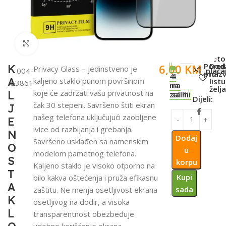
Click to enlarge
SKU:
Meto
Pored
Dod
6,00
KM
K
Privacy Glass – jedinstveno je
004-
plaća
proiz
na
4
4
A
kaljeno staklo punom površinom
listu
53861
na
na
želj
koje će zadržati vašu privatnost na
L
zalihi
zalihi
Dijeli:
čak 30 stepeni. Savršeno štiti ekran
J
našeg telefona uključujući zaobljene
E
ivice od razbijanja i grebanja.
N
Dodaj
Savršeno usklađen sa namenskim
O
u
modelom pametnog telefona.
S
korpu
Kaljeno staklo je visoko otporno na
T
Kupi
bilo kakva oštećenja i pruža efikasnu
A
sada
zaštitu. Ne menja osetljivost ekrana
K
osetljivog na dodir, a visoka
L
transparentnost obezbeđuje
udobno korišćenje ekrana.