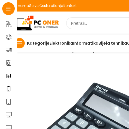
O nama
Servis
Česta pitanja
Kontakt
Elektronika
Informatika
Bijela tehnika
Kategorije
Početna
Ostalo
Kancelarijski materijal
Kalkulatori
Kal