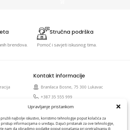
teta
Stručna podrška
anih brendova.
Pomoć i savjeti iskusnog tima.
Kontakt informacije
racija
Branilaca Bosne, 75 300 Lukavac
e
+387 35 555 999
Upravljanje pristankom
info@pconer.ba
izvoda
ID: 4210115760008
ružili najbolje iskustvo, koristimo tehnologije poput kolačića za
i pristup informacijama o uređaju. Dajući pristanak za ove tehnologije,
 profila
PDV : 210115760008
te nam da obradimo podatke poput ponašanja pri pretraživanju ili