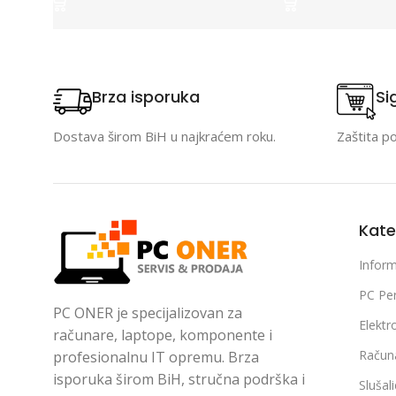
Brza isporuka
Si
Dostava širom BiH u najkraćem roku.
Zaštita p
Kate
Inform
PC Per
PC ONER je specijalizovan za
Elektr
računare, laptope, komponente i
Račun
profesionalnu IT opremu. Brza
isporuka širom BiH, stručna podrška i
Slušal