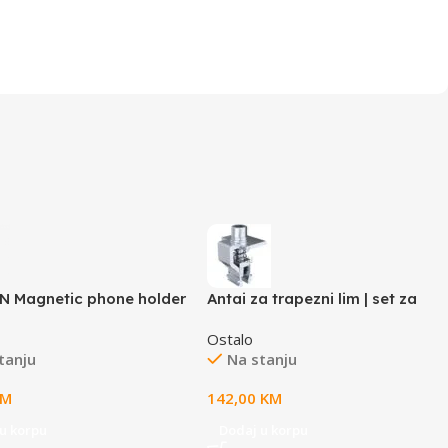
 Magnetic phone holder
Antai za trapezni lim | set za
 10 aluminum Black
montažu 6 panela
Ostalo
tanju
Na stanju
KM
142,00
KM
u korpu
Dodaj u korpu