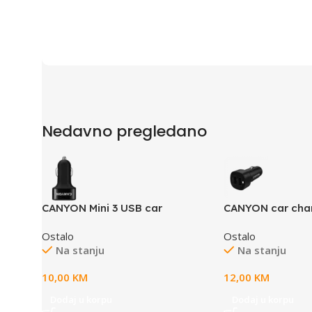
Nedavno pregledano
CANYON Mini 3 USB car
CANYON car cha
adapter, Input 12V-24V, Output
24 24W 2xUSB-A
Ostalo
Ostalo
5V-3.1A, black rubber
Na stanju
Na stanju
coating+black metal ring (side
with USB is in plastic)
10,00
KM
12,00
KM
Dodaj u korpu
Dodaj u korpu