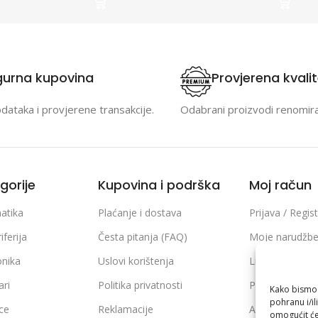
gurna kupovina
Provjerena kvali
odataka i provjerene transakcije.
Odabrani proizvodi renomir
gorije
Kupovina i podrška
Moj račun
atika
Plaćanje i dostava
Prijava / Regist
iferija
Česta pitanja (FAQ)
Moje narudžb
onika
Uslovi korištenja
Lista želja
ari
Politika privatnosti
Poređenje pro
Kako bismo p
pohranu i/il
ice
Reklamacije
Adrese i podaci
omogućit će