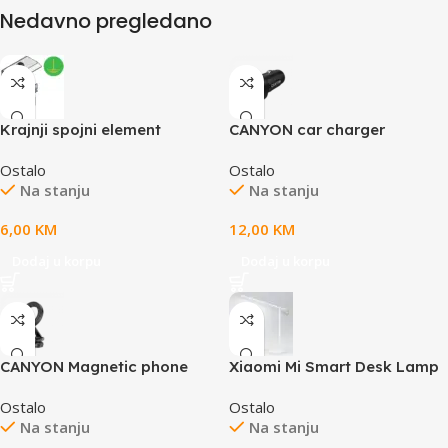
Nedavno pregledano
Krajnji spojni element
CANYON car charger
OnDrive 30 PD 30W USB-C
Ostalo
Ostalo
Black
Na stanju
Na stanju
6,00
KM
12,00
KM
Dodaj u korpu
Dodaj u korpu
CANYON Magnetic phone
Xiaomi Mi Smart Desk Lamp
holder OnGrip 10 aluminum
1S žuto ili bijelo svjetlo
Ostalo
Ostalo
Black
kontrola Google Assistant,
Na stanju
Na stanju
Alexa, Siri