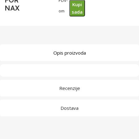
FOR
PDV-
Kupi
NAX
om
sada
Opis proizvoda
Recenzije
Dostava