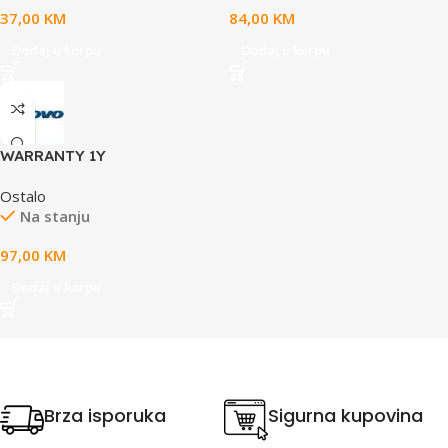
37,00
KM
84,00
KM
Dodaj u korpu
Dodaj u korpu
WARRANTY 1Y
Courier/Carry-in for Yoga,
Ostalo
Yoga PRO, Yoga Slim,
Na stanju
IdeaPad Slim, Legion
97,00
KM
Dodaj u korpu
Brza isporuka
Sigurna kupovina