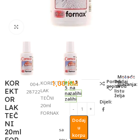
Click to enlarge
SKU:
Metode
Poredi
Dodaj
1,00
KM
KOR
5
KOREKTOR
004-
plaćanja:
proizvod
na
5
na
EKT
LAK
listu
28722
na
zalihi
želja
TEČNI
OR
zalihi
Dijeli:
20ml
LAK
FORNAX
TEČ
Dodaj
NI
u
sa
20ml
korpu