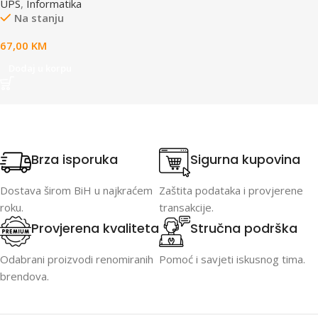
UPS
,
Informatika
Na stanju
67,00
KM
Dodaj u korpu
Brza isporuka
Sigurna kupovina
Dostava širom BiH u najkraćem
Zaštita podataka i provjerene
roku.
transakcije.
Provjerena kvaliteta
Stručna podrška
Odabrani proizvodi renomiranih
Pomoć i savjeti iskusnog tima.
brendova.