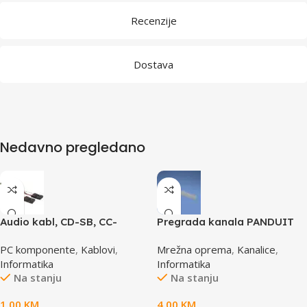
Recenzije
Dostava
Nedavno pregledano
Audio kabl, CD-SB, CC-
Pregrada kanala PANDUIT
AUDIO, GEMBIRD
TGDW2
PC komponente
,
Kablovi
,
Mrežna oprema
,
Kanalice
,
Informatika
Informatika
Na stanju
Na stanju
1,00
KM
4,00
KM