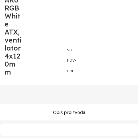
AK6
RGB
Whit
e
ATX,
venti
lator
sa
4x12
PDV-
0m
m
om
Opis proizvoda