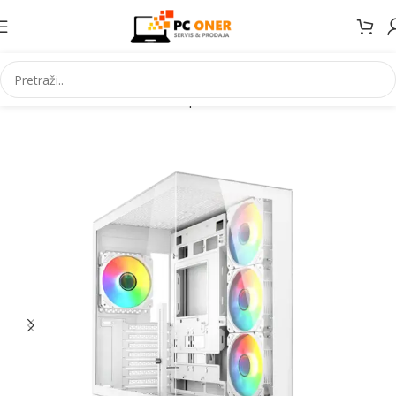
Početna
Informatika
PC komponente
Kućišta