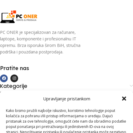
PC ONER je specijalizovan za računare,
laptope, komponente i profesionalnu IT
opremu. Brza isporuka širom BiH, stručna
podrška i pouzdana postprodaja.
Pratite nas
Kategorije
Kupovina i podrška
Upravljanje pristankom
Moj račun
Kontakt informacije
Kako bismo pružili najbolje iskustvo, koristimo tehnologije poput
kolačića za pohranu i/ili pristup informacijama o uređaju. Dajući
Branilaca Bosne, 75 300 Lukavac
pristanak za ove tehnologije, omogućit ćete nam da obradimo podatke
poput ponašanja pri pretraživanju ili jedinstvenih ID-ova na ovoj
+387 35 555 999
stranici. Nepoštivanje pristanka ili povlačenje pristanka može negativno