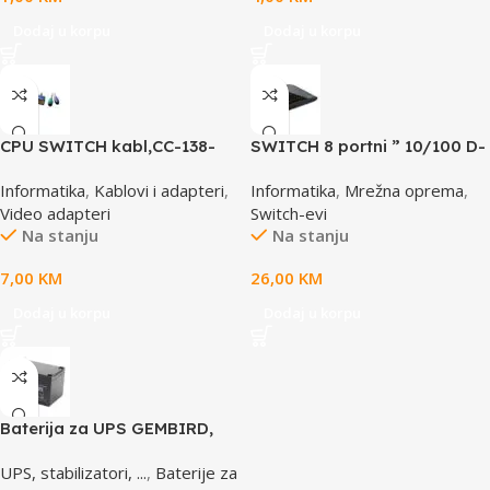
Dodaj u korpu
Dodaj u korpu
CPU SWITCH kabl,CC-138-
SWITCH 8 portni ” 10/100 D-
6,25M/15M+6M+6M, GEMBIRD
LINK, DES-1008D
Informatika
,
Kablovi i adapteri
,
Informatika
,
Mrežna oprema
,
Video adapteri
Switch-evi
Na stanju
Na stanju
7,00
KM
26,00
KM
Dodaj u korpu
Dodaj u korpu
Baterija za UPS GEMBIRD,
12V 12 AH BAT-12V12AH
UPS, stabilizatori, ...
,
Baterije za