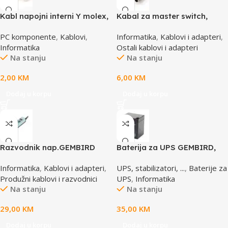
Kabl napojni interni Y molex,
Kabal za master switch,
GEMBIRD CC-PSU-1 molex
MD6M/MD6M, CC-143-6,
PC komponente
,
Kablovi
,
Informatika
,
Kablovi i adapteri
,
4pin 1x female to 2x male
GEMBIRD
Informatika
Ostali kablovi i adapteri
Na stanju
Na stanju
2,00
KM
6,00
KM
Dodaj u korpu
Dodaj u korpu
Razvodnik nap.GEMBIRD
Baterija za UPS GEMBIRD,
SPG3-B-15C, 5 uticnica,
12V 4,5 AH BAT-12V4.5AH
Informatika
,
Kablovi i adapteri
,
UPS, stabilizatori, ...
,
Baterije za
prekidac, 4,5m, osigurač,
Produžni kablovi i razvodnici
UPS
,
Informatika
prenaponska zaštita
Na stanju
Na stanju
29,00
KM
35,00
KM
Dodaj u korpu
Dodaj u korpu