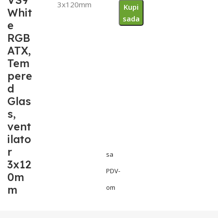
VS9
3x120mm
Kupi
Whit
sada
e
RGB
ATX,
Tem
pere
d
Glas
s,
vent
ilato
r
sa
3x12
PDV-
0m
m
om