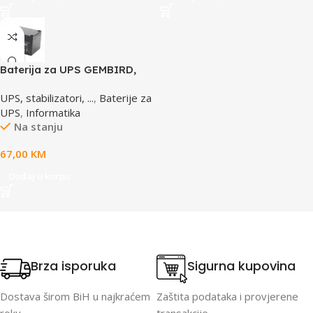
Baterija za UPS GEMBIRD,
12V 12 AH BAT-12V12AH
UPS, stabilizatori, ...
,
Baterije za
UPS
,
Informatika
Na stanju
67,00
KM
Dodaj u korpu
Brza isporuka
Sigurna kupovina
Dostava širom BiH u najkraćem
Zaštita podataka i provjerene