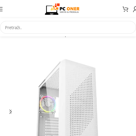
Početna
Informatika
PC komponente
Kućišta