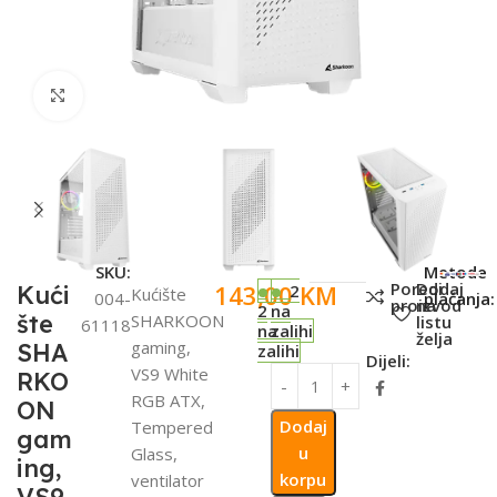
Click to enlarge
SKU:
Metode
Poredi
Dodaj
143,00
KM
Kući
2
Kućište
004-
plaćanja:
proizvod
na
2
na
šte
SHARKOON
listu
61118
na
zalihi
želja
gaming,
SHA
zalihi
Dijeli:
VS9 White
RKO
RGB ATX,
ON
Dodaj
Tempered
gam
u
Glass,
ing,
korpu
ventilator