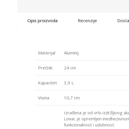
Opis proizvoda
Recenzije
Dost
Materijal
Aluminij
Prečnik
24 cm
Kapacitet
3,9 L
Visina
10,7 cm
Izrađena je od vrlo izdržljivog alu
Lonac je opremljen inedhezivnom
funkcionalnost i udobnost.