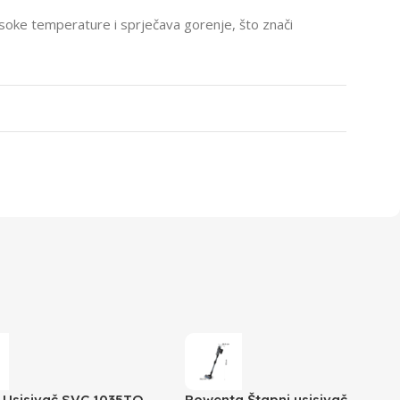
visoke temperature i sprječava gorenje, što znači
 Usisivač SVC 1035TQ
Rowenta Štapni usisivač