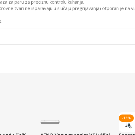
zlaza za paru za preciznu kontrolu kuhanja.
rovne tvari ne isparavaju u slučaju pregrijavanja) otporan je na 
e.
-15%
za vodu SWK
AENO Vacuum sealer VS1: 85W,
Sencor