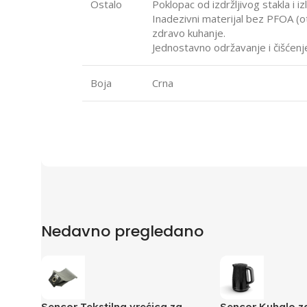
Ostalo
Poklopac od izdržljivog stakla i i
Inadezivni materijal bez PFOA (ot
zdravo kuhanje.
Jednostavno održavanje i čišćenj
Boja
Crna
Nedavno pregledano
Sencor Tekstilna vrećica za
Sencor Kuhalo 