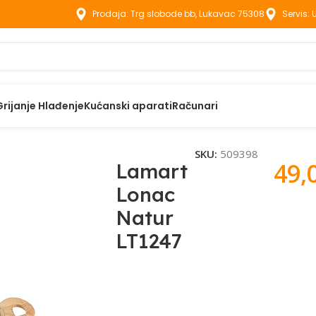
Prodaja: Trg slobode bb, Lukavac 75308
Servis:
Grijanje Hlađenje
Kućanski aparati
Računari
Posuđe
Lamart Lonac Natur LT1247
SKU:
509398
49,
Lamart
Lonac
Natur
LT1247