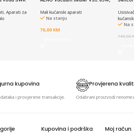
65kPa, 2 modes: Vac+Seal,
ti
,
Aparati za
Mali kućanski aparati
Usisivač
Seal, Compact size, Max Pocket
Na stanju
lo
kućansk
Width 30 cm
Na s
76,00
KM
149,00
Dodaj u korpu
Dodaj 
gurna kupovina
Provjerena kvali
odataka i provjerene transakcije.
Odabrani proizvodi renomir
gorije
Kupovina i podrška
Moj račun