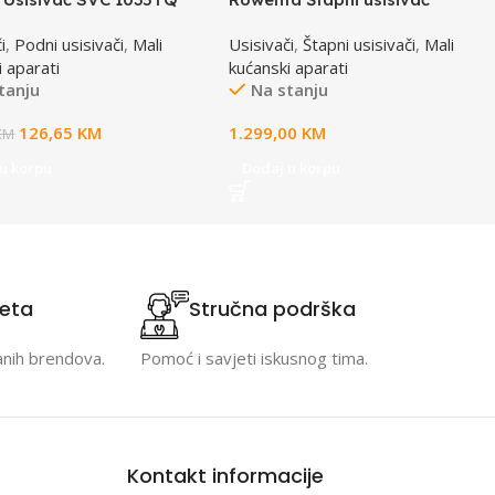
RH9C71E0 X-FORCE FLEX 16.60
i
,
Podni usisivači
,
Mali
Usisivači
,
Štapni usisivači
,
Mali
i aparati
kućanski aparati
tanju
Na stanju
126,65
KM
1.299,00
KM
KM
u korpu
Dodaj u korpu
teta
Stručna podrška
anih brendova.
Pomoć i savjeti iskusnog tima.
Kontakt informacije