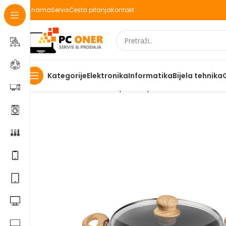
O nama
Servis
Česta pitanja
Kontakt
Elektronika
Informatika
Bijela tehnika
Kategorije
Početna
Mali kućanski aparati
Aparati za domaćinstvo