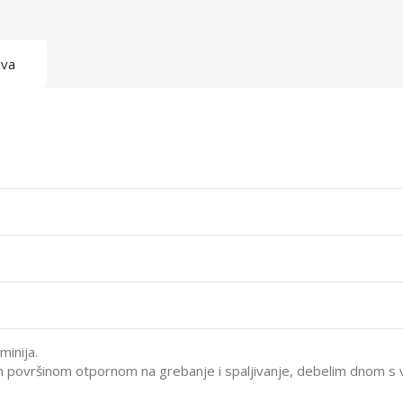
ava
minija.
 površinom otpornom na grebanje i spaljivanje, debelim dnom s v