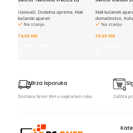
usisivač SVC 45/52
7519BK
Usisivači
,
Dodatna oprema
,
Mali
Mali kućanski apara
kućanski aparati
domaćinstvo
,
Kuha
Na stanju
Na stanju
14,00
KM
59,00
KM
Dodaj u korpu
Dodaj u korpu
Brza isporuka
Si
Dostava širom BiH u najkraćem roku.
Zaštita p
Kate