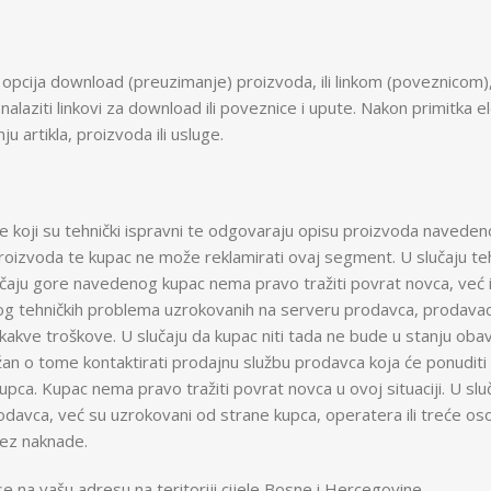
kao opcija download (preuzimanje) proizvoda, ili linkom (poveznicom
e nalaziti linkovi za download ili poveznice i upute. Nakon primit
ju artikla, proizvoda ili usluge.
ge koji su tehnički ispravni te odgovaraju opisu proizvoda navedenom
roizvoda te kupac ne može reklamirati ovaj segment. U slučaju te
lučaju gore navedenog kupac nema pravo tražiti povrat novca, već i
bog tehničkih problema uzrokovanih na serveru prodavca, prodavac
kve troškove. U slučaju da kupac niti tada ne bude u stanju obav
žan o tome kontaktirati prodajnu službu prodavca koja će ponuditi
kupca. Kupac nema pravo tražiti povrat novca u ovoj situaciji. U s
odavca, već su uzrokovani od strane kupca, operatera ili treće 
bez naknade.
se na vašu adresu na teritoriji cijele Bosne i Hercegovine.