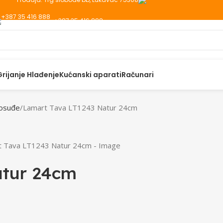
+387 35 416 888
Grijanje Hlađenje
Kućanski aparati
Računari
osuđe
Lamart Tava LT1243 Natur 24cm
atur 24cm