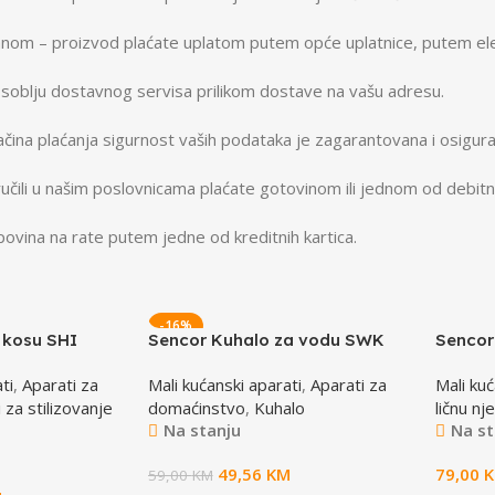
anom – proizvod plaćate uplatom putem opće uplatnice, putem ele
osoblju dostavnog servisa prilikom dostave na vašu adresu.
ina plaćanja sigurnost vaših podataka je zagarantovana i osigura
učili u našim poslovnicama plaćate gotovinom ili jednom od debitni
ovina na rate putem jedne od kreditnih kartica.
-16%
 kosu SHI
Sencor Kuhalo za vodu SWK
Sencor
AKER
0950WH
4500G
ti
,
Aparati za
Mali kućanski aparati
,
Aparati za
Mali kuć
 za stilizovanje
domaćinstvo
,
Kuhalo
ličnu nj
Na stanju
Na st
49,56
KM
79,00
59,00
KM