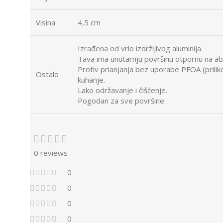
Visina
4,5 cm
Izrađena od vrlo izdržljivog aluminija.
Tava ima unutarnju površinu otpornu na ab
Protiv prianjanja bez uporabe PFOA (prilik
Ostalo
kuhanje.
Lako održavanje i čišćenje.
Pogodan za sve površine
0 reviews
0
0
0
0