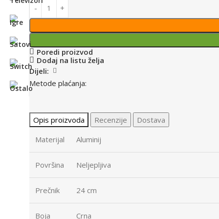
Poredi proizvod
Dodaj na listu želja
Dijeli:
Metode plaćanja:
Opis proizvoda
Recenzije
Dostava
Materijal
Aluminij
Površina
Neljepljiva
Prečnik
24 cm
Boja
Crna