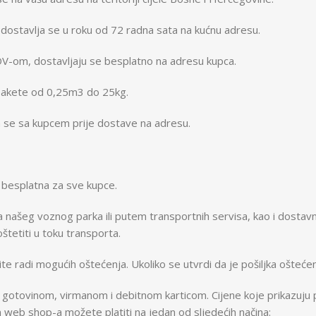
dostavlja se u roku od 72 radna sata na kućnu adresu.
DV-om, dostavljaju se besplatno na adresu kupca.
e pakete od 0,25m3 do 25kg.
a se sa kupcem prije dostave na adresu.
 besplatna za sve kupce.
a našeg voznog parka ili putem transportnih servisa, kao i dosta
tetiti u toku transporta.
e radi mogućih oštećenja. Ukoliko se utvrdi da je pošiljka oštećena 
gotovinom, virmanom i debitnom karticom. Cijene koje prikazuju p
 web shop-a možete platiti na jedan od sljedećih načina: