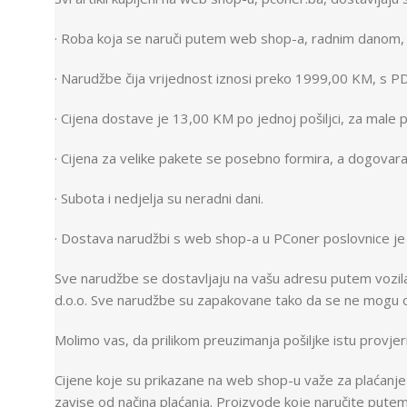
· Roba koja se naruči putem web shop-a, radnim danom, 
· Narudžbe čija vrijednost iznosi preko 1999,00 KM, s P
· Cijena dostave je 13,00 KM po jednoj pošiljci, za mal
· Cijena za velike pakete se posebno formira, a dogovar
· Subota i nedjelja su neradni dani.
· Dostava narudžbi s web shop-a u PConer poslovnice je
Sve narudžbe se dostavljaju na vašu adresu putem vozil
d.o.o. Sve narudžbe su zapakovane tako da se ne mogu oš
Molimo vas, da prilikom preuzimanja pošiljke istu provjerit
Cijene koje su prikazane na web shop-u važe za plaćanje 
zavise od načina plaćanja. Proizvode koje naručite putem