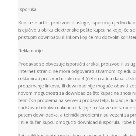
Isporuka
Kupcu se artiki, proizvodi ili usluge, isporučuju jedino 
isključivo u obliku elektronske pošte kupcu na kojoj će s
pristupiti downloadu ili linkom koji će mu dozvoliti korišten
Reklamacije
Prodavac se obvezuje isporučiti artikal, proizvod ili uslu
Internet stranici ne mora odgovarati stvarnom izgledu p
reklamirati proizvod u roku od 4 (četiri) radna dana. U s
preuzimanje linkova, Ili download nije moguće obaviti z
novom mogućnosti za download za što kupac ne snosi nika
tehničkih problema na serveru prodavatelja, kupac je du
sadržavati nikakvu naknadu i daljnje troškove od strane 
putem download-a, a tehnički problemi nisu vezani za pr
I nije dužan kupcu omogućiti download ili isporuku robe 
Svi artikli kupljeni na web shop-u, pconer.ba, dostavljaju 