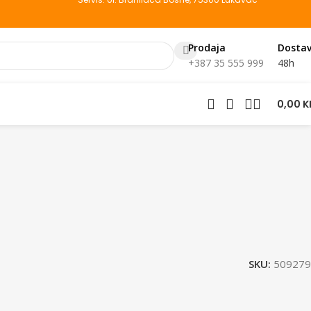
Prodaja
Dosta
+387 35 555 999
48h
0,00
K
SKU:
509279