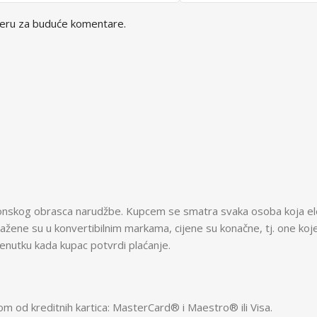
seru za buduće komentare.
ktronskog obrasca narudžbe. Kupcem se smatra svaka osoba koja el
zražene su u konvertibilnim markama, cijene su konačne, tj. one
trenutku kada kupac potvrdi plaćanje.
dnom od kreditnih kartica: MasterCard® i Maestro® ili Visa.