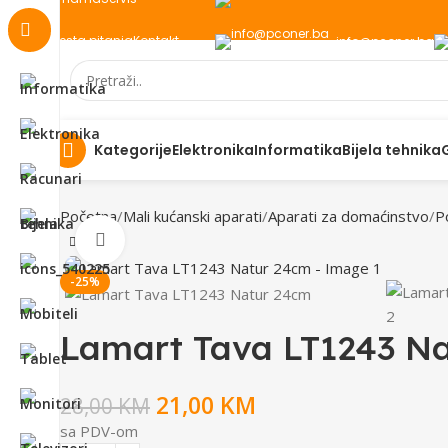
Česta pitanja
Kontakt
info@pconer.ba
Elektronika
Informatika
Bijela tehnika
Kategorije
Početna
Mali kućanski aparati
Aparati za domaćinstvo
P
Click to enlarge
-25%
Lamart Tava LT1243 N
21,00
KM
28,00
KM
sa PDV-om