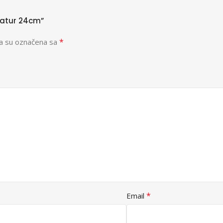
 Natur 24cm”
*
a su označena sa
*
Email