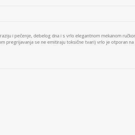
raziju i pečenje, debelog dna i s vrlo elegantnom mekanom ručko
om pregrijavanja se ne emitiraju toksične tvari) vrlo je otporan n