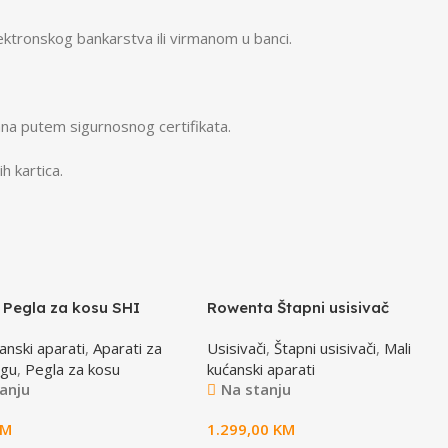
ktronskog bankarstva ili virmanom u banci.
na putem sigurnosnog certifikata.
h kartica.
 Pegla za kosu SHI
Rowenta Štapni usisivač
D
RH9C71E0 X-FORCE FLEX 16.60
anski aparati
,
Aparati za
Usisivači
,
Štapni usisivači
,
Mali
egu
,
Pegla za kosu
kućanski aparati
anju
Na stanju
KM
1.299,00
KM