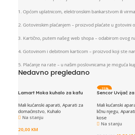
1. Općom uplatnicom, elektronskim bankarstvom ili virm
2. Gotovinskim plaćanjem – proizvod plaćate u gotovini 
3. Kartično, putem našeg web shopa – odabirom ovog nač
4. Gotovinom i debitnom karticom – proizvod koji ste nar
5. Plaćanje na rate – u našim poslovnicama je moguća kup
Nedavno pregledano
Broadway Store
Valencia Store
-15%
Lamart Moka kuhalo za kafu
Sencor Uvijač za
View Store
View Store
LT7075
4700GD WAVEM
Mali kućanski aparati
,
Aparati za
Mali kućanski apara
domaćinstvo
,
Kuhalo
ličnu njegu
,
Aparati
Na stanju
kose
Na stanju
20,00
KM