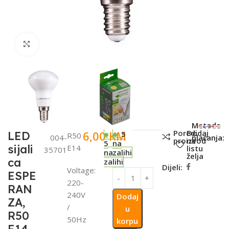
Click to enlarge
SKU:
Metode
Poredi
Dodaj
6,00
KM
LED
5
R50
004-
plaćanja:
proizvod
na
5
na
sijali
E14
listu
35701
na
zalihi
želja
ca
zalihi
Dijeli:
Voltage:
ESPE
220-
RAN
240V
Dodaj
ZA,
/
u
R50
50Hz
korpu