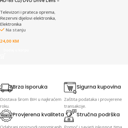
HD-65 CD/DVD Drive Lens –
laser AE-HD65
Televizori i prateca oprema
,
Rezervni dijelovi elektronika
,
Elektronika
Na stanju
24,00
KM
Dodaj u korpu
Brza isporuka
Sigurna kupovina
Dostava širom BiH u najkraćem
Zaštita podataka i provjerene
roku.
transakcije.
Provjerena kvaliteta
Stručna podrška
Odabrani proizvodi renomiranih
Pomoć i savjeti iskusnog tima.