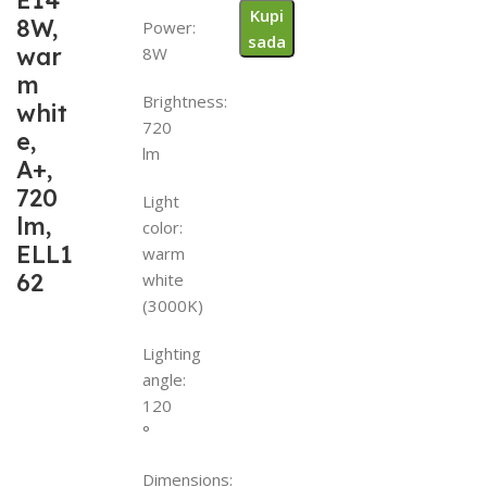
E14
Kupi
8W,
Power:
sada
war
8W
m
Brightness:
whit
720
e,
lm
A+,
720
Light
lm,
color:
ELL1
warm
62
white
(3000K)
Lighting
angle:
120
°
Dimensions: