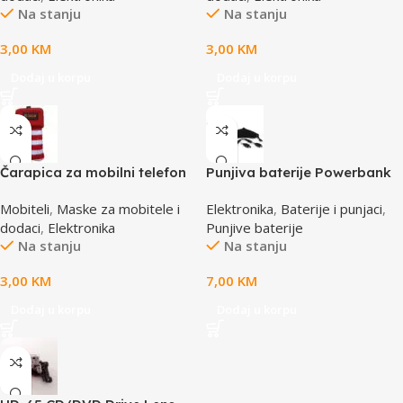
Na stanju
Na stanju
3,00
KM
3,00
KM
Dodaj u korpu
Dodaj u korpu
Čarapica za mobilni telefon
Punjiva baterije Powerbank
SBOX MCF-S12 crveno-bijela
Li-Ion Polymer 1500mAh
Mobiteli
,
Maske za mobitele i
Elektronika
,
Baterije i punjaci
,
65x100mm
168267 MANHATTAN
dodaci
,
Elektronika
Punjive baterije
Na stanju
Na stanju
3,00
KM
7,00
KM
Dodaj u korpu
Dodaj u korpu