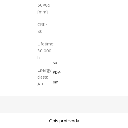
50×85
[mm]
CRI>
80
Lifetime:
30,000
h
sa
Energy
PDV-
class:
om
A +
Opis proizvoda