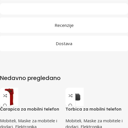
Recenzije
Dostava
Nedavno pregledano
Čarapica za mobilni telefon
Torbica za mobilni telefon
SBOX MCF-S8 crvena
SBOX MCF-34BL S
Mobiteli
,
Maske za mobitele i
Mobiteli
,
Maske za mobitele i
65x100mm
dodaci
,
Elektronika
dodaci
,
Elektronika