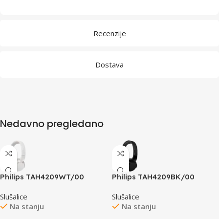
Recenzije
Dostava
Nedavno pregledano
Philips TAH4209WT/00
Philips TAH4209BK/00
Bluetooth On-ear wireless
Bluetooth On-ear wireless
Slušalice
Slušalice
headphones, white
headphones, black
Na stanju
Na stanju