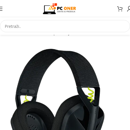
Početna
Informatika
PC periferija
Slušalice