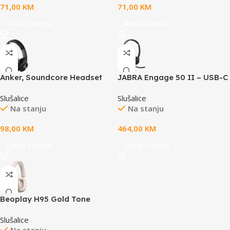
71,00
KM
71,00
KM
Dodaj u korpu
Dodaj u korpu
Anker, Soundcore Headset
JABRA Engage 50 II – USB-C
Q20i Black
UC Stereo
Slušalice
Slušalice
Na stanju
Na stanju
98,00
KM
464,00
KM
Dodaj u korpu
Dodaj u korpu
Beoplay H95 Gold Tone
Slušalice
Na stanju