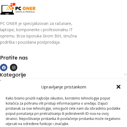
PC ONER je specijalizovan za računare,
laptope, komponente i profesionalnu IT
opremu. Brza isporuka širom BiH, stručna
podrška i pouzdana postprodaja.
Pratite nas
Kategorije
Kupovina i podrška
Upravljanje pristankom
Moj račun
Kontakt informacije
Kako bismo pružili najbolje iskustvo, koristimo tehnologije poput
kolačića za pohranu i/ili pristup informacijama o uređaju. Dajući
Branilaca Bosne, 75 300 Lukavac
pristanak za ove tehnologije, omogućit ćete nam da obradimo podatke
poput ponašanja pri pretraživanju ili jedinstvenih ID-ova na ovoj
+387 35 555 999
stranici. Nepoštivanje pristanka ili povlačenje pristanka može negativno
utjecati na određene funkcije i značajke.
info@pconer.ba