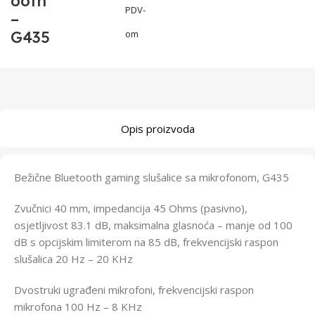
ooth
PDV-
–
G435
om
Opis proizvoda
Bežične Bluetooth gaming slušalice sa mikrofonom, G435
Zvučnici 40 mm, impedancija 45 Ohms (pasivno),
osjetljivost 83.1 dB, maksimalna glasnoća – manje od 100
dB s opcijskim limiterom na 85 dB, frekvencijski raspon
slušalica 20 Hz – 20 KHz
Dvostruki ugrađeni mikrofoni, frekvencijski raspon
mikrofona 100 Hz – 8 KHz