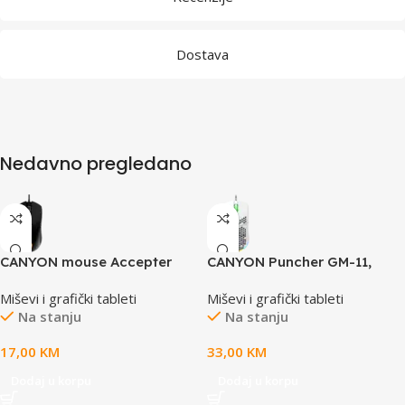
Dostava
Nedavno pregledano
CANYON mouse Accepter
CANYON Puncher GM-11,
GM-211 RGB 6buttons Wired
Gaming Mouse with 7
Miševi i grafički tableti
Miševi i grafički tableti
Black
programmable buttons,
Na stanju
Na stanju
Pixart 3519 optical sensor, 4
levels of DPI and up to 4200,
17,00
KM
33,00
KM
5 million times key life, 1.65m
Ultraweave cable, UPE feet
Dodaj u korpu
Dodaj u korpu
and colorful RGB lights,