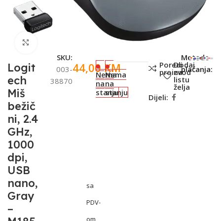
Click to enlarge
SKU:
Metode
Poredi
Dodaj
44,00
KM
Logit
003-
plaćanja:
proizvod
na
Nema
Nema
ech
listu
38870
na
na
želja
Miš
stanju
stanju
Dijeli:
bežič
ni, 2.4
GHz,
1000
dpi,
USB
nano,
sa
Gray
PDV-
–
om