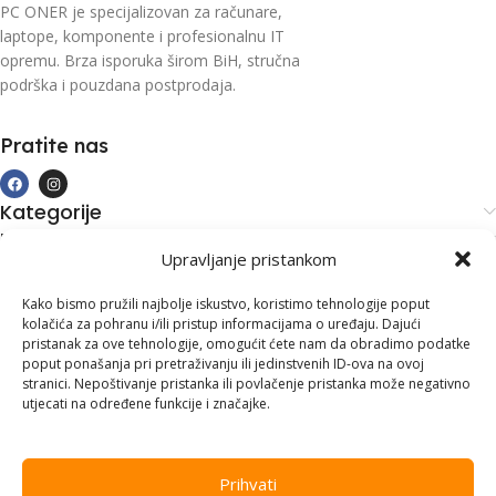
PC ONER je specijalizovan za računare,
laptope, komponente i profesionalnu IT
opremu. Brza isporuka širom BiH, stručna
podrška i pouzdana postprodaja.
Pratite nas
Kategorije
Kupovina i podrška
Upravljanje pristankom
Moj račun
Kontakt informacije
Kako bismo pružili najbolje iskustvo, koristimo tehnologije poput
kolačića za pohranu i/ili pristup informacijama o uređaju. Dajući
Branilaca Bosne, 75 300 Lukavac
pristanak za ove tehnologije, omogućit ćete nam da obradimo podatke
poput ponašanja pri pretraživanju ili jedinstvenih ID-ova na ovoj
+387 35 555 999
stranici. Nepoštivanje pristanka ili povlačenje pristanka može negativno
utjecati na određene funkcije i značajke.
info@pconer.ba
ID: 4210115760008
Prihvati
PDV : 210115760008