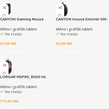
White, size:128.5x67x37.5mm,
105g
CANYON Gaming Mouse
CANYON mouse Emistat GM-
CUTLASS max DPI 2400 RGB
14 Vertical 7buttons Wired
Miševi i grafički tableti
Miševi i grafički tableti
Wireless Black
Black
Na stanju
Na stanju
37,00
KM
43,00
KM
Dodaj u korpu
Dodaj u korpu
LORGAR MSP80, 8000 Hz
Gaming Mouse Pro, Black
Miševi i grafički tableti
Na stanju
115,00
KM
Dodaj u korpu