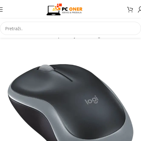
Početna
Informatika
PC periferija
Miševi i grafički tableti