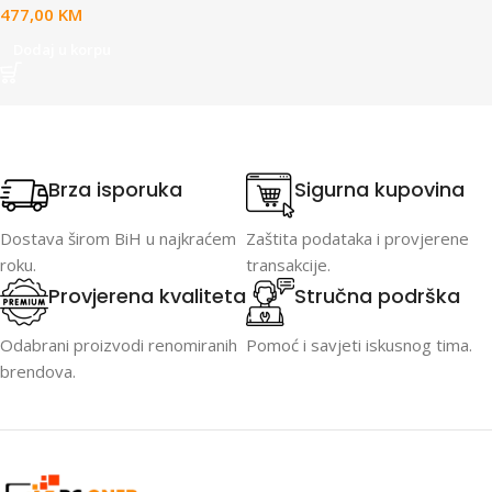
477,00
KM
Interactive RGB,
Windows/Linux/MacOS
Dodaj u korpu
support
Brza isporuka
Sigurna kupovina
Dostava širom BiH u najkraćem
Zaštita podataka i provjerene
roku.
transakcije.
Provjerena kvaliteta
Stručna podrška
Odabrani proizvodi renomiranih
Pomoć i savjeti iskusnog tima.
brendova.