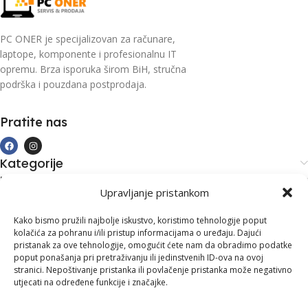
PC ONER je specijalizovan za računare,
laptope, komponente i profesionalnu IT
opremu. Brza isporuka širom BiH, stručna
podrška i pouzdana postprodaja.
Pratite nas
Kategorije
Kupovina i podrška
Upravljanje pristankom
Moj račun
Kontakt informacije
Kako bismo pružili najbolje iskustvo, koristimo tehnologije poput
kolačića za pohranu i/ili pristup informacijama o uređaju. Dajući
Branilaca Bosne, 75 300 Lukavac
pristanak za ove tehnologije, omogućit ćete nam da obradimo podatke
poput ponašanja pri pretraživanju ili jedinstvenih ID-ova na ovoj
+387 35 555 999
stranici. Nepoštivanje pristanka ili povlačenje pristanka može negativno
utjecati na određene funkcije i značajke.
info@pconer.ba