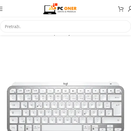
Početna
Informatika
PC periferija
Tastature