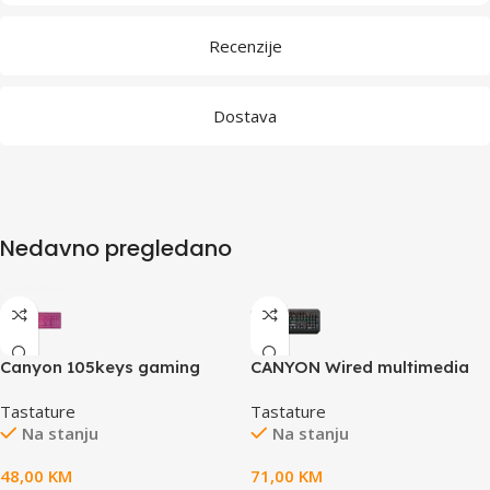
Recenzije
Dostava
Nedavno pregledano
Canyon 105keys gaming
CANYON Wired multimedia
keyboard,with 2.4G+
gaming keyboard with
Tastature
Tastature
Bluetooth mode, battery
lighting effect, 108pcs
Na stanju
Na stanju
2000mAh, RGB backlight 3
rainbow LED, Numbers
types and 7 colors,
104keys, EN double injection
48,00
KM
71,00
KM
size:407*119*19mm, PVC
layout, cable length 1.8M