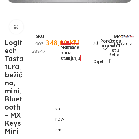
Click to enlarge
SKU:
Metode
Poredi
Dodaj
348,00
KM
Logit
003-
plaćanja:
proizvod
na
Nema
Nema
ech
listu
28847
na
na
želja
Tasta
stanju
stanju
Dijeli:
tura,
bežič
na,
mini,
Bluet
ooth
sa
– MX
PDV-
Keys
Mini
om