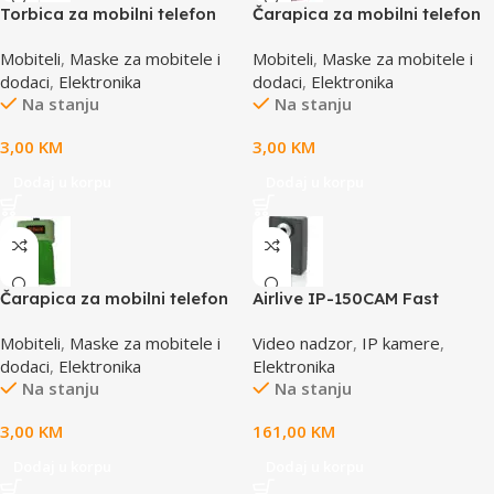
Torbica za mobilni telefon
Čarapica za mobilni telefon
SBOX MCF-34BL S
SBOX MCF-S1 roza
Mobiteli
,
Maske za mobitele i
Mobiteli
,
Maske za mobitele i
65x100mm
dodaci
,
Elektronika
dodaci
,
Elektronika
Na stanju
Na stanju
3,00
KM
3,00
KM
Dodaj u korpu
Dodaj u korpu
Čarapica za mobilni telefon
Airlive IP-150CAM Fast
SBOX MCF-S5 zelena
Ethernet Dual Stream IP
Mobiteli
,
Maske za mobitele i
Video nadzor
,
IP kamere
,
65x100mm
camera
dodaci
,
Elektronika
Elektronika
Na stanju
Na stanju
3,00
KM
161,00
KM
Dodaj u korpu
Dodaj u korpu