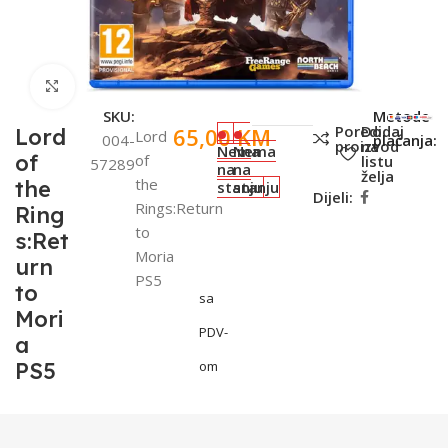
Click to enlarge
SKU:
Metode
Poredi
Dodaj
65,00
KM
Lord
Lord
004-
plaćanja:
proizvod
na
Nema
Nema
of
of
listu
57289
na
na
želja
the
the
stanju
stanju
Dijeli:
Rings:Return
Ring
to
s:Ret
Moria
urn
PS5
to
sa
Mori
PDV-
a
PS5
om