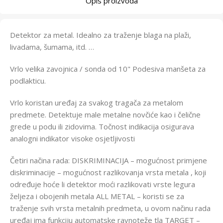
Opis proizvoda
Detektor za metal. Idealno za traženje blaga na plaži,
livadama, šumama, itd. …
Vrlo velika zavojnica / sonda od 10" Podesiva manšeta za
podlakticu.
Vrlo koristan uređaj za svakog tragača za metalom
predmete. Detektuje male metalne novčiće kao i čelične
grede u podu ili zidovima. Točnost indikacija osigurava
analogni indikator visoke osjetljivosti
Četiri načina rada: DISKRIMINACIJA – mogućnost primjene
diskriminacije – mogućnost razlikovanja vrsta metala , koji
određuje hoće li detektor moći razlikovati vrste legura
željeza i obojenih metala ALL METAL – koristi se za
traženje svih vrsta metalnih predmeta, u ovom načinu rada
uređaj ima funkciju automatske ravnoteže tla TARGET –