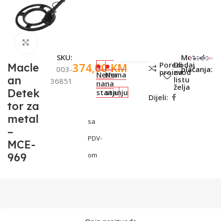
Click to enlarge
SKU:
Metode
Poredi
Dodaj
374,00
KM
Macle
003-
plaćanja:
proizvod
na
Nema
Nema
an
listu
36851
na
na
želja
Detek
stanju
stanju
Dijeli:
tor za
metal
sa
–
PDV-
MCE-
969
om