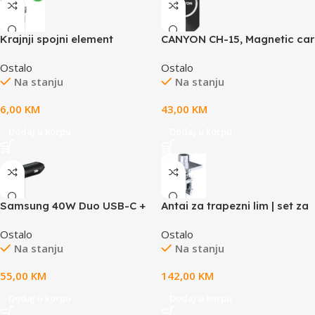
Krajnji spojni element
CANYON CH-15, Magnetic car
holder and wireless charger,
Ostalo
Ostalo
C-15-01, 15W，Input: USB-C:
Na stanju
Na stanju
5V/2A, 9V/3A;Output: 5W,
7.5W, 10W,
6,00
KM
43,00
KM
15W;83*60*8.15mm,0.147kg,bl
ack
Dodaj u korpu
Dodaj u korpu
Samsung 40W Duo USB-C +
Antai za trapezni lim | set za
USB-A Car Charger (max
montažu 6 panela
Ostalo
Ostalo
25W + max 15W, cable not
Na stanju
Na stanju
included) Black
55,00
KM
142,00
KM
Dodaj u korpu
Dodaj u korpu