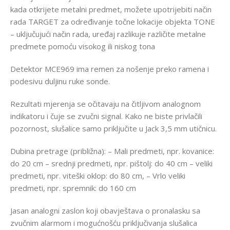
kada otkrijete metalni predmet, možete upotrijebiti način
rada TARGET za određivanje točne lokacije objekta TONE
– uključujući način rada, uređaj razlikuje različite metalne
predmete pomoću visokog ili niskog tona
Detektor MCE969 ima remen za nošenje preko ramena i
podesivu duljinu ruke sonde.
Rezultati mjerenja se očitavaju na čitljivom analognom
indikatoru i čuje se zvučni signal. Kako ne biste privlačili
pozornost, slušalice samo priključite u Jack 3,5 mm utičnicu.
Dubina pretrage (približna): – Mali predmeti, npr. kovanice:
do 20 cm – srednji predmeti, npr. pištolj: do 40 cm – veliki
predmeti, npr. viteški oklop: do 80 cm, – Vrlo veliki
predmeti, npr. spremnik: do 160 cm
Jasan analogni zaslon koji obavještava o pronalasku sa
zvučnim alarmom i mogućnošću priključivanja slušalica