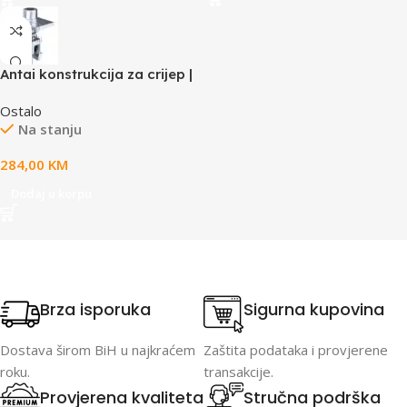
Antai konstrukcija za crijep |
set za montažu 6 panela
Ostalo
Na stanju
284,00
KM
Dodaj u korpu
Brza isporuka
Sigurna kupovina
Dostava širom BiH u najkraćem
Zaštita podataka i provjerene
roku.
transakcije.
Provjerena kvaliteta
Stručna podrška