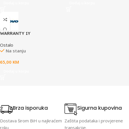
Dodaj u korpu
Dodaj u korpu
WARRANTY 1Y
Courier/Carry-in for IdeaPad
Ostalo
Gaming, IdeaPad 1 15,16,17,
Na stanju
IdeaPad Slim
65,00
KM
Dodaj u korpu
Brza isporuka
Sigurna kupovina
Dostava širom BiH u najkraćem
Zaštita podataka i provjerene
roku.
transakcije.