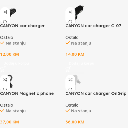
CANYON car charger
CANYON car charger C-07
OnDrive 24 24W 2xUSB-A
QC 3.0 2.4A/3USB-A Black
Ostalo
Ostalo
Black
Na stanju
Na stanju
12,00
KM
14,00
KM
Dodaj u korpu
Dodaj u korpu
CANYON Magnetic phone
CANYON car charger OnGrip
holder OnGrip 10 aluminum
105 15W Qi2 Wireless White
Ostalo
Ostalo
Black
Na stanju
Na stanju
37,00
KM
56,00
KM