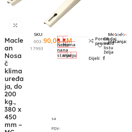
Click to enlarge
SKU:
Metode
Poredi
Dodaj
90,00
KM
Macle
003-
plaćanja:
proizvod
na
Nema
Nema
an
listu
17993
na
na
želja
Nosa
stanju
stanju
Dijeli:
č
klima
uređa
ja, do
200
kg.,
380 x
450
sa
mm –
PDV-