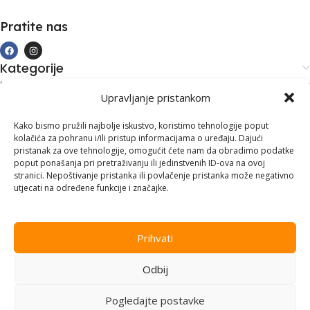
Pratite nas
Kategorije
Kupovina i podrška
Upravljanje pristankom
Moj račun
Kontakt informacije
Kako bismo pružili najbolje iskustvo, koristimo tehnologije poput
kolačića za pohranu i/ili pristup informacijama o uređaju. Dajući
Branilaca Bosne, 75 300 Lukavac
pristanak za ove tehnologije, omogućit ćete nam da obradimo podatke
poput ponašanja pri pretraživanju ili jedinstvenih ID-ova na ovoj
+387 35 555 999
stranici. Nepoštivanje pristanka ili povlačenje pristanka može negativno
utjecati na određene funkcije i značajke.
info@pconer.ba
ID: 4210115760008
Prihvati
PDV : 210115760008
Odbij
Copyright © 2025
PC ONER
, sva prava zadržana. Design by
ED-
Vision
.
Pogledajte postavke