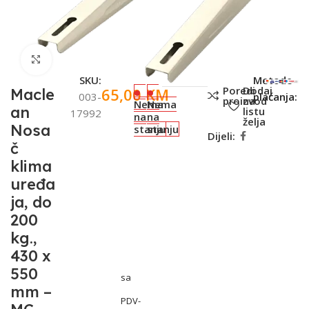
Click to enlarge
SKU:
Metode
Poredi
Dodaj
65,00
KM
Macle
003-
plaćanja:
proizvod
na
Nema
Nema
an
listu
17992
na
na
želja
Nosa
stanju
stanju
Dijeli:
č
klima
uređa
ja, do
200
kg.,
430 x
550
sa
mm –
PDV-