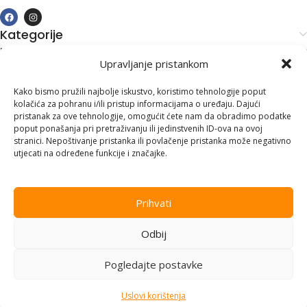
Kategorije
Kupovina i podrška
Upravljanje pristankom
Moj račun
Kontakt informacije
Kako bismo pružili najbolje iskustvo, koristimo tehnologije poput
kolačića za pohranu i/ili pristup informacijama o uređaju. Dajući
Branilaca Bosne, 75 300 Lukavac
pristanak za ove tehnologije, omogućit ćete nam da obradimo podatke
poput ponašanja pri pretraživanju ili jedinstvenih ID-ova na ovoj
+387 35 555 999
stranici. Nepoštivanje pristanka ili povlačenje pristanka može negativno
utjecati na određene funkcije i značajke.
info@pconer.ba
ID: 4210115760008
Prihvati
PDV : 210115760008
Odbij
Copyright © 2025
PC ONER
, sva prava zadržana. Design by
ED-
Vision
.
Pogledajte postavke
Uslovi korištenja