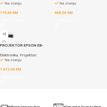
Na stanju
Na stanju
179,00
KM
668,00
KM
Dodaj u korpu
Dodaj u korpu
PROJEKTOR EPSON EB-
FH54 3LCD.FHD 1920 x 1080.
Elektronika
,
Projektori
4.000 lumena. HDMI, WIFI,
Na stanju
USB(A). USB(B.Miracast,
Izlazni priključak za utičnicu,
1.672,00
KM
Apple AirPlay 2. WiFi
Dodaj u korpu