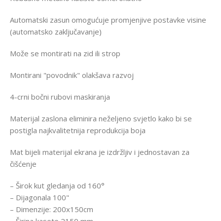
Automatski zasun omogućuje promjenjive postavke visine
(automatsko zaključavanje)
Može se montirati na zid ili strop
Montirani "povodnik" olakšava razvoj
4-crni bočni rubovi maskiranja
Materijal zaslona eliminira neželjeno svjetlo kako bi se
postigla najkvalitetnija reprodukcija boja
Mat bijeli materijal ekrana je izdržljiv i jednostavan za
čišćenje
– Širok kut gledanja od 160°
– Dijagonala 100"
– Dimenzije: 200x150cm
– Širina kasete 2150 mm