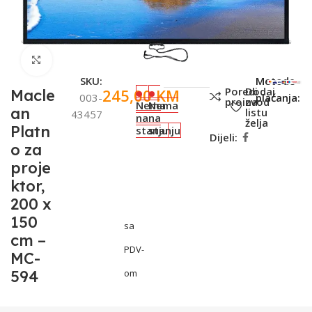
Click to enlarge
SKU:
Metode
Poredi
Dodaj
245,00
KM
Macle
003-
plaćanja:
proizvod
na
Nema
Nema
an
listu
43457
na
na
želja
Platn
stanju
stanju
Dijeli:
o za
proje
ktor,
200 x
150
sa
cm –
PDV-
MC-
594
om