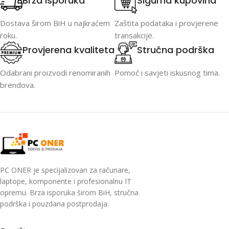
Brza isporuka
Sigurna kupovina
Dostava širom BiH u najkraćem
Zaštita podataka i provjerene
roku.
transakcije.
Provjerena kvaliteta
Stručna podrška
Odabrani proizvodi renomiranih
Pomoć i savjeti iskusnog tima.
brendova.
PC ONER je specijalizovan za računare,
laptope, komponente i profesionalnu IT
opremu. Brza isporuka širom BiH, stručna
podrška i pouzdana postprodaja.