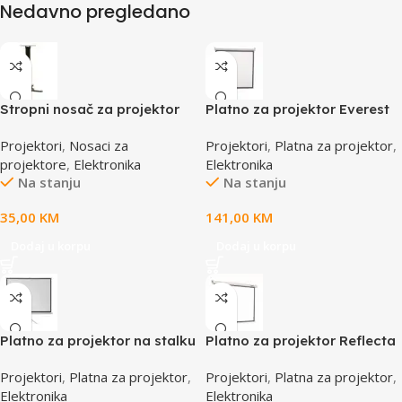
Nedavno pregledano
Stropni nosač za projektor
Platno za projektor Everest
GNC PMB305, 8kg, max.
MPP-180 180x180cm zidno,
Projektori
,
Nosaci za
Projektori
,
Platna za projektor
,
raspon rupa 260×260,
40670
projektore
,
Elektronika
Elektronika
podešavanje visine,
Na stanju
Na stanju
35,00
KM
141,00
KM
Dodaj u korpu
Dodaj u korpu
Platno za projektor na stalku
Platno za projektor Reflecta
tripodu Everest TPP-180
CrystalLine Motorno
Projektori
,
Platna za projektor
,
Projektori
,
Platna za projektor
,
180x180cm, 40673
240x240cm,87673
Elektronika
Elektronika