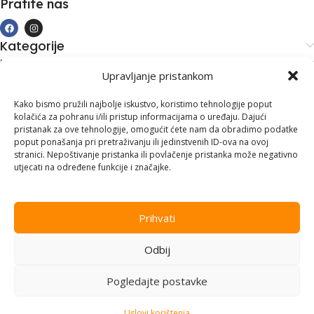
Pratite nas
Kategorije
Kupovina i podrška
Upravljanje pristankom
Moj račun
Kontakt informacije
Kako bismo pružili najbolje iskustvo, koristimo tehnologije poput
kolačića za pohranu i/ili pristup informacijama o uređaju. Dajući
Branilaca Bosne, 75 300 Lukavac
pristanak za ove tehnologije, omogućit ćete nam da obradimo podatke
poput ponašanja pri pretraživanju ili jedinstvenih ID-ova na ovoj
+387 35 555 999
stranici. Nepoštivanje pristanka ili povlačenje pristanka može negativno
utjecati na određene funkcije i značajke.
info@pconer.ba
ID: 4210115760008
Prihvati
PDV : 210115760008
Odbij
Copyright © 2025
PC ONER
, sva prava zadržana. Design by
ED-
Vision
.
Pogledajte postavke
Uslovi korištenja