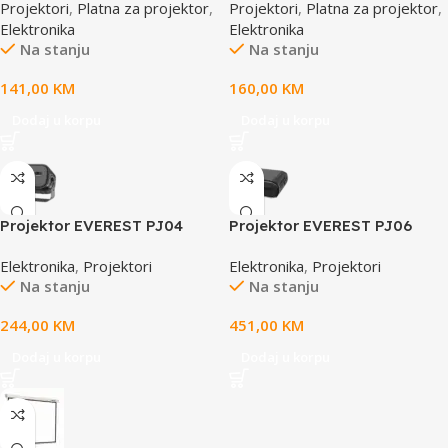
Projektori
,
Platna za projektor
,
Projektori
,
Platna za projektor
,
40670
cm ,87661
Elektronika
Elektronika
Na stanju
Na stanju
141,00
KM
160,00
KM
Dodaj u korpu
Dodaj u korpu
Projektor EVEREST PJ04
Projektor EVEREST PJ06
Pandora Black/Gray
Grey/Black Auto Focus
Elektronika
,
Projektori
Elektronika
,
Projektori
Portable 1280*720P 7500
1080P 9800 Lumens Android
Na stanju
Na stanju
Lumen 4K Supported
9.0 4K Supported Full HD
Andriod 13 HD Projector,
Projection Device with
244,00
KM
451,00
KM
39828
Tripod
Dodaj u korpu
Dodaj u korpu