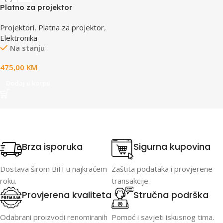
Platno za projektor
REFLECTA CrystalLine
Projektori
,
Platna za projektor
,
Motorno. 200x200cm,87672
Elektronika
Na stanju
475,00
KM
Dodaj u korpu
Brza isporuka
Sigurna kupovina
Dostava širom BiH u najkraćem
Zaštita podataka i provjerene
roku.
transakcije.
Provjerena kvaliteta
Stručna podrška
Odabrani proizvodi renomiranih
Pomoć i savjeti iskusnog tima.