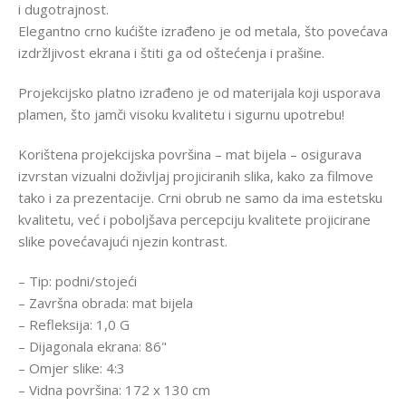
i dugotrajnost.
Elegantno crno kućište izrađeno je od metala, što povećava
izdržljivost ekrana i štiti ga od oštećenja i prašine.
Projekcijsko platno izrađeno je od materijala koji usporava
plamen, što jamči visoku kvalitetu i sigurnu upotrebu!
Korištena projekcijska površina – mat bijela – osigurava
izvrstan vizualni doživljaj projiciranih slika, kako za filmove
tako i za prezentacije. Crni obrub ne samo da ima estetsku
kvalitetu, već i poboljšava percepciju kvalitete projicirane
slike povećavajući njezin kontrast.
– Tip: podni/stojeći
– Završna obrada: mat bijela
– Refleksija: 1,0 G
– Dijagonala ekrana: 86"
– Omjer slike: 4:3
– Vidna površina: 172 x 130 cm