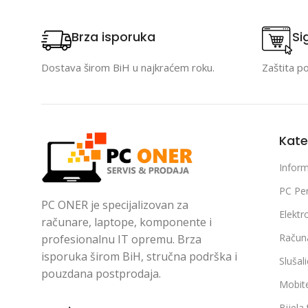
Brza isporuka
Si
Dostava širom BiH u najkraćem roku.
Zaštita p
Kate
Inform
PC Per
PC ONER je specijalizovan za
Elektr
računare, laptope, komponente i
Račun
profesionalnu IT opremu. Brza
isporuka širom BiH, stručna podrška i
Slušal
pouzdana postprodaja.
Mobite
Bijela