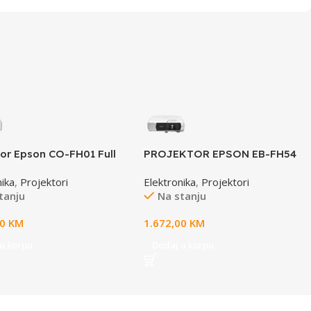
tor Epson CO-FH01 Full
PROJEKTOR EPSON EB-FH54
20 x 1080. 3000 lumena.
3LCD.FHD 1920 x 1080. 4.000
nika
,
Projektori
Elektronika
,
Projektori
oja bijela. 2godGar
lumena. HDMI, WIFI, USB(A).
tanju
Na stanju
USB(B.Miracast, Izlazni
priključak za utičnicu, Apple
00
KM
1.672,00
KM
AirPlay 2. WiFi
u korpu
Dodaj u korpu