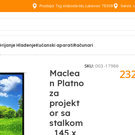
Prodaja: Trg slobode bb, Lukavac 75308
Servis:
Grijanje Hlađenje
Kućanski aparati
Računari
jektor sa stalkom, 145 x 110 cm – MC-536
SKU:
003-17986
23
Maclea
n Platno
za
projekt
or sa
stalkom
, 145 x