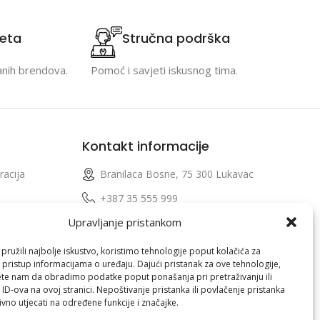
teta
Stručna podrška
anih brendova.
Pomoć i savjeti iskusnog tima.
Kontakt informacije
racija
Branilaca Bosne, 75 300 Lukavac
e
+387 35 555 999
Upravljanje pristankom
info@pconer.ba
izvoda
ID: 4210115760008
ružili najbolje iskustvo, koristimo tehnologije poput kolačića za
i pristup informacijama o uređaju. Dajući pristanak za ove tehnologije,
 profila
PDV : 210115760008
te nam da obradimo podatke poput ponašanja pri pretraživanju ili
 ID-ova na ovoj stranici. Nepoštivanje pristanka ili povlačenje pristanka
vno utjecati na određene funkcije i značajke.