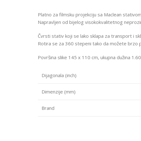
Platno za filmsku projekciju sa Maclean stativo
Napravljen od bijelog visokokvalitetnog neprozirn
Čvrsti stativ koji se lako sklapa za transport i sk
Rotira se za 360 stepeni tako da možete brzo p
Površina slike 145 x 110 cm, ukupna dužina 1.60
Dijagonala (inch)
Dimenzije (mm)
Brand