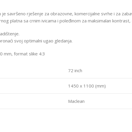
m je savršeno rješenje za obrazovne, komercijalne svrhe i za zaba
og platna sa crnim ivicama i poleđinom za maksimalan kontrast, oštr
ladištenje.
ronaći svoj optimalni ugao gledanja.
0 mm, format slike 4:3
72 inch
1450 x 1100 (mm)
Maclean