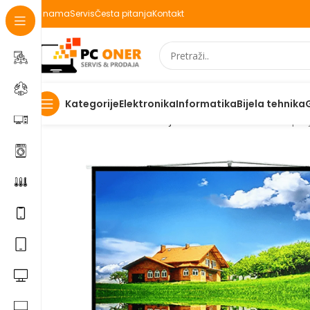
O nama
Servis
Česta pitanja
Kontakt
Elektronika
Informatika
Bijela tehnika
Kategorije
Početna
Elektronika
Projektori
Maclean Platno za pro