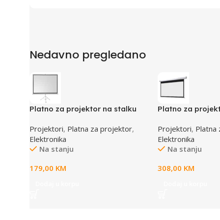
Nedavno pregledano
Platno za projektor na stalku
Platno za projek
tripodu Everest TPP-180
motorizirano Eve
Projektori
,
Platna za projektor
,
Projektori
,
Platna 
180x180cm, 40673
200*200cm, Remo
Elektronika
Elektronika
Automatic, 4067
Na stanju
Na stanju
179,00
KM
308,00
KM
Dodaj u korpu
Dodaj u korpu