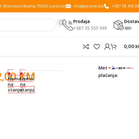
 Ul. Branilaca Bosne, 75300 Lukavac
info@pconer.ba
+387 35 416 8
Prodaja
Dosta
+387 35 555 999
48h
0,00
K
Metode
2,00
KM
plaćanja:
Nema
Nema
na
na
stanju
stanju