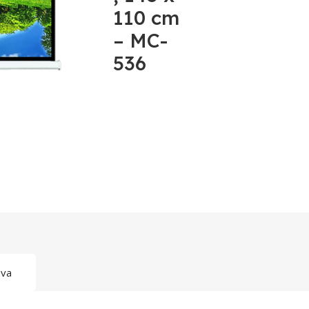
110 cm
– MC-
536
ava