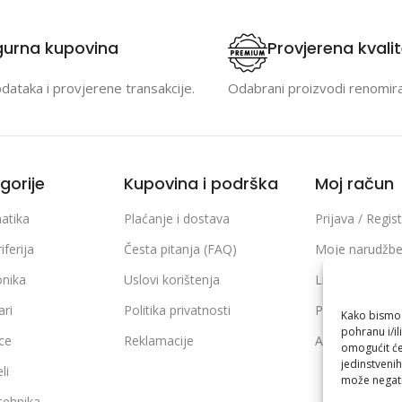
gurna kupovina
Provjerena kvali
odataka i provjerene transakcije.
Odabrani proizvodi renomir
gorije
Kupovina i podrška
Moj račun
atika
Plaćanje i dostava
Prijava / Regist
iferija
Česta pitanja (FAQ)
Moje narudžb
onika
Uslovi korištenja
Lista želja
ari
Politika privatnosti
Poređenje pro
Kako bismo p
pohranu i/il
ice
Reklamacije
Adrese i podaci
omogućit će
jedinstvenih
li
može negati
 tehnika